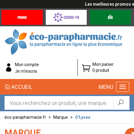
Les meilleures promos en 
Promotions
Covid-
Produits
&
19
bio
Offres
Coronavirus
éco-
Mon panier
Mon compte
parapharmacie.fr
0 produit
Je m’inscris
éco-
ACCUEIL
MENU
parapharmacie.fr
éco-parapharmacie.fr
Marque
O'Lysee
MARQUE