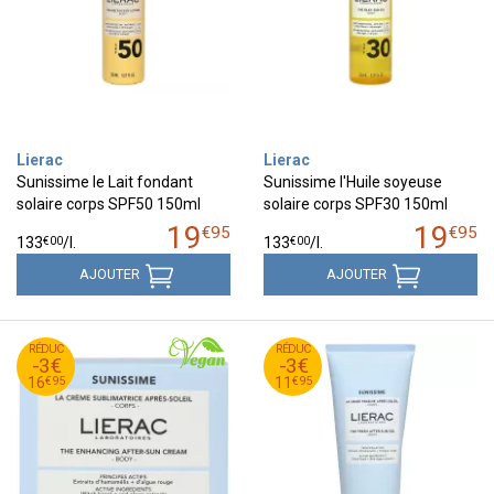
Lierac
Lierac
Sunissime le Lait fondant
Sunissime l'Huile soyeuse
solaire corps SPF50 150ml
solaire corps SPF30 150ml
19
19
€
95
€
95
€
00
€
00
133
/
l.
133
/
l.
AJOUTER
AJOUTER
95
€
95
€
RÉDUC
19
RÉDUC
14
-3€
-3€
95
€
95
€
16
11
€
95
€
95
16
11