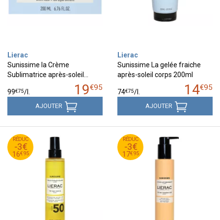
Lierac
Lierac
Sunissime la Crème
Sunissime La gelée fraiche
Sublimatrice après-soleil…
après-soleil corps 200ml
19
14
€
95
€
95
€
75
€
75
99
/
l.
74
/
l.
AJOUTER
AJOUTER
95
€
95
€
RÉDUC
19
RÉDUC
20
-3€
-3€
95
€
95
€
16
17
€
95
€
95
16
17