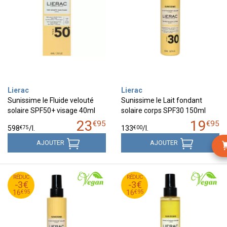
Lierac
Lierac
Sunissime le Fluide velouté
Sunissime le Lait fondant
solaire SPF50+ visage 40ml
solaire corps SPF30 150ml
23
19
€
95
€
95
€
75
€
00
598
/
l.
133
/
l.
AJOUTER
AJOUTER
95
€
95
€
RÉDUC
19
RÉDUC
19
-3€
-3€
95
€
95
€
16
16
€
95
€
95
16
16