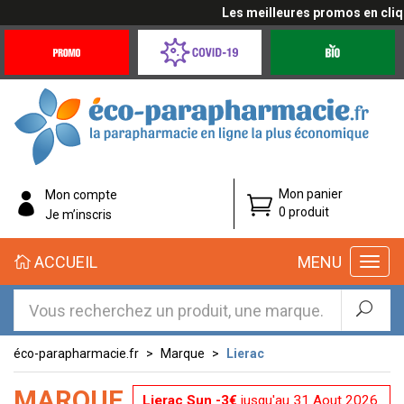
Les meilleures promos en cliquant
Promotions
Covid-
Produits
&
19
bio
Offres
Coronavirus
éco-
Mon panier
Mon compte
parapharmacie.fr
0 produit
Je m’inscris
éco-
ACCUEIL
MENU
parapharmacie.fr
éco-parapharmacie.fr
Marque
Lierac
MARQUE
Lierac Sun -3€
jusqu'au 31 Aout 2026.