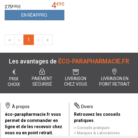
4
€
95
€
00
275
/
l.
EN RÉAPPRO.
«
‹
1
›
»
Les avantages de
ÉCO-PARAPHARMACIE.FR
€
PAIEMENT
LIVRAISON
LIVRAISON EN
PRIX
SÉCURISÉ
CHEZ VOUS
POINT RETRAIT
CHOIX
À propos
Divers
éco-parapharmacie.fr vous
Retrouvez les conseils
permet de commander en
pratiques
ligne et de les recevoir chez
Conseils pratiques
vous ou en point retrait.
Marques & Laboratoires