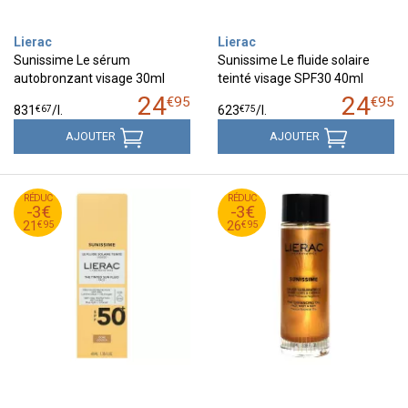
Lierac
Lierac
Sunissime Le sérum
Sunissime Le fluide solaire
autobronzant visage 30ml
teinté visage SPF30 40ml
24
24
€
95
€
95
€
67
€
75
831
/
l.
623
/
l.
AJOUTER
AJOUTER
95
€
95
€
RÉDUC
24
RÉDUC
29
-3€
-3€
95
€
95
€
21
26
€
95
€
95
21
26