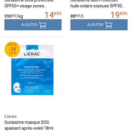
Sunissime stick protecteur
Sunissime duo Protection
SPF50+ visage zones…
huile solaire soyeuse SPF30…
14
19
€
95
€
95
€
67
€
67
996
/kg
88
/
l.
AJOUTER
AJOUTER
95
€
RÉDUC
4
-3€
95
€
1
€
95
1
Lierac
Sunissime masque SOS
apaisant après-soleil 18ml