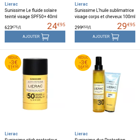
Lierac
Lierac
Sunissime Le fluide solaire
Sunissime L'huile sublimatrice
teinté visage SPF50+ 40ml
visage corps et cheveux 100ml
24
29
€
95
€
95
€
75
€
50
623
/
l.
299
/
l.
AJOUTER
AJOUTER
95
€
95
€
RÉDUC
14
RÉDUC
19
-3€
-3€
95
€
95
€
11
16
€
95
€
95
11
16
Lierac
Lierac