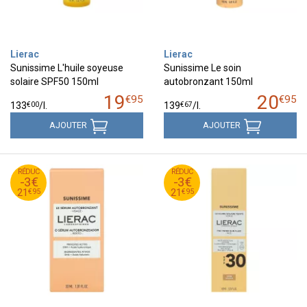
Lierac
Lierac
Sunissime L'huile soyeuse
Sunissime Le soin
solaire SPF50 150ml
autobronzant 150ml
19
20
€
95
€
95
€
00
€
67
133
/
l.
139
/
l.
AJOUTER
AJOUTER
95
€
95
€
RÉDUC
24
RÉDUC
24
-3€
-3€
95
€
95
€
21
21
€
95
€
95
21
21