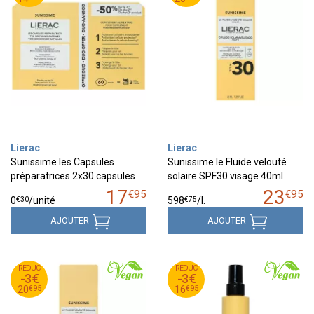
Lierac
Lierac
Sunissime les Capsules
Sunissime le Fluide velouté
préparatrices 2x30 capsules
solaire SPF30 visage 40ml
17
23
€
95
€
95
€
30
€
75
0
/unité
598
/
l.
AJOUTER
AJOUTER
95
€
95
€
RÉDUC
23
RÉDUC
19
-3€
-3€
95
€
95
€
20
16
€
95
€
95
20
16