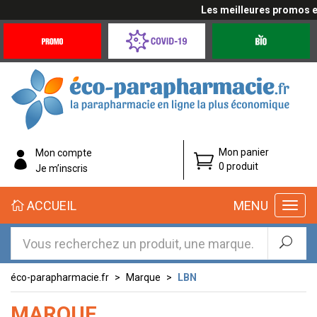
Les meilleures promos en 
Promotions
Covid-
Produits
&
19
bio
Offres
Coronavirus
éco-
Mon panier
Mon compte
parapharmacie.fr
0 produit
Je m’inscris
éco-
ACCUEIL
MENU
parapharmacie.fr
éco-parapharmacie.fr
Marque
LBN
MARQUE