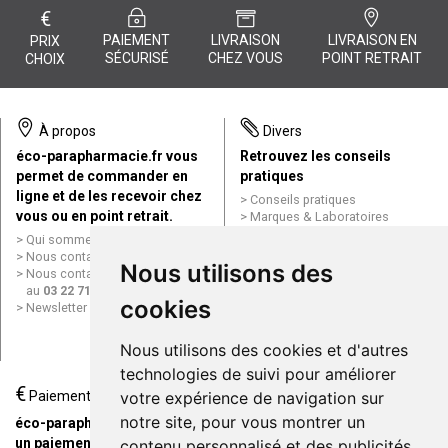
€
PAIEMENT
LIVRAISON
LIVRAISON EN
PRIX
SÉCURISÉ
CHEZ VOUS
POINT RETRAIT
CHOIX
À propos
Divers
éco-parapharmacie.fr vous
Retrouvez les conseils
permet de commander en
pratiques
ligne et de les recevoir chez
Conseils pratiques
vous ou en point retrait.
Marques & Laboratoires
Conditions générales de vente
Qui sommes nous ?
(CGV)
Nous contacter par e-mail
Nous utilisons des
Mentions légales
Nous contacter par téléphone
Données personnelles
au
03 22 71 64 10
Cookies
cookies
Newsletter
Mes préférences Cookies
Grande Pharmacie d’Amiens en
Nous utilisons des cookies et d'autres
ligne
technologies de suivi pour améliorer
€
Livraison / Point retrait
Paiement
votre expérience de navigation sur
Commandez en ligne et
notre site, pour vous montrer un
éco-parapharmacie.fr offre
recevez votre commande
un paiement entièrement
contenu personnalisé et des publicités