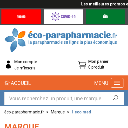
Les meilleures promos en 
Promotions
Covid-
Produits
&
19
bio
Offres
Coronavirus
éco-
Mon panier
Mon compte
parapharmacie.fr
0 produit
Je m’inscris
éco-
ACCUEIL
MENU
parapharmacie.fr
éco-parapharmacie.fr
Marque
Heco med
MARQUE