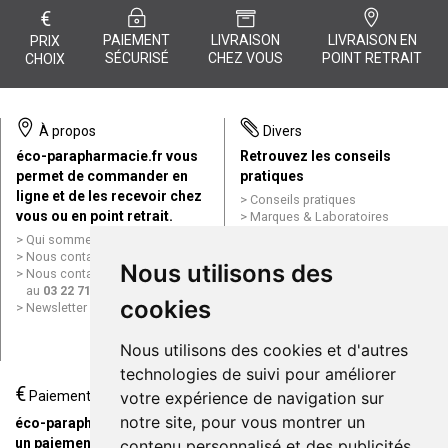
€
PAIEMENT
LIVRAISON
LIVRAISON EN
PRIX
SÉCURISÉ
CHEZ VOUS
POINT RETRAIT
CHOIX
À propos
Divers
éco-parapharmacie.fr vous
Retrouvez les conseils
permet de commander en
pratiques
ligne et de les recevoir chez
Conseils pratiques
vous ou en point retrait.
Marques & Laboratoires
Conditions générales de vente
Qui sommes nous ?
(CGV)
Nous contacter par e-mail
Nous utilisons des
Mentions légales
Nous contacter par téléphone
Données personnelles
au
03 22 71 64 10
Cookies
cookies
Newsletter
Mes préférences Cookies
Grande Pharmacie d’Amiens en
Nous utilisons des cookies et d'autres
ligne
technologies de suivi pour améliorer
€
Livraison / Point retrait
Paiement
votre expérience de navigation sur
Commandez en ligne et
notre site, pour vous montrer un
éco-parapharmacie.fr offre
recevez votre commande
un paiement entièrement
contenu personnalisé et des publicités