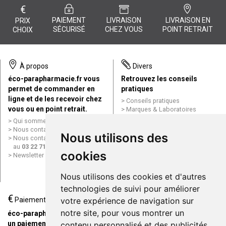
€
PAIEMENT
LIVRAISON
LIVRAISON EN
PRIX
SÉCURISÉ
CHEZ VOUS
POINT RETRAIT
CHOIX
À propos
Divers
éco-parapharmacie.fr vous
Retrouvez les conseils
permet de commander en
pratiques
ligne et de les recevoir chez
Conseils pratiques
vous ou en point retrait.
Marques & Laboratoires
Conditions générales de vente
Qui sommes nous ?
(CGV)
Nous contacter par e-mail
Nous utilisons des
Mentions légales
Nous contacter par téléphone
Données personnelles
au
03 22 71 64 10
Cookies
cookies
Newsletter
Mes préférences Cookies
Grande Pharmacie d’Amiens en
Nous utilisons des cookies et d'autres
ligne
technologies de suivi pour améliorer
€
Livraison / Point retrait
Paiement
votre expérience de navigation sur
Commandez en ligne et
notre site, pour vous montrer un
éco-parapharmacie.fr offre
recevez votre commande
un paiement entièrement
contenu personnalisé et des publicités