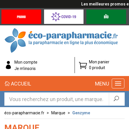
Les meilleures promos en 
Promotions
Covid-
Produits
&
19
bio
Offres
Coronavirus
éco-
Mon panier
Mon compte
parapharmacie.fr
0 produit
Je m’inscris
éco-
ACCUEIL
MENU
parapharmacie.fr
éco-parapharmacie.fr
Marque
Genzyme
MARQUE