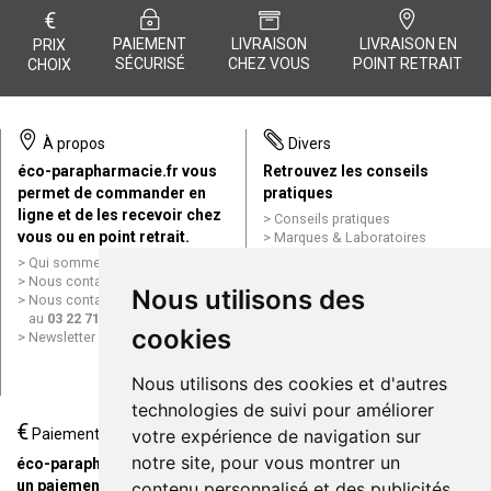
€
PAIEMENT
LIVRAISON
LIVRAISON EN
PRIX
SÉCURISÉ
CHEZ VOUS
POINT RETRAIT
CHOIX
À propos
Divers
éco-parapharmacie.fr vous
Retrouvez les conseils
permet de commander en
pratiques
ligne et de les recevoir chez
Conseils pratiques
vous ou en point retrait.
Marques & Laboratoires
Conditions générales de vente
Qui sommes nous ?
(CGV)
Nous contacter par e-mail
Nous utilisons des
Mentions légales
Nous contacter par téléphone
Données personnelles
au
03 22 71 64 10
Cookies
cookies
Newsletter
Mes préférences Cookies
Grande Pharmacie d’Amiens en
Nous utilisons des cookies et d'autres
ligne
technologies de suivi pour améliorer
€
Livraison / Point retrait
Paiement
votre expérience de navigation sur
Commandez en ligne et
notre site, pour vous montrer un
éco-parapharmacie.fr offre
recevez votre commande
un paiement entièrement
contenu personnalisé et des publicités