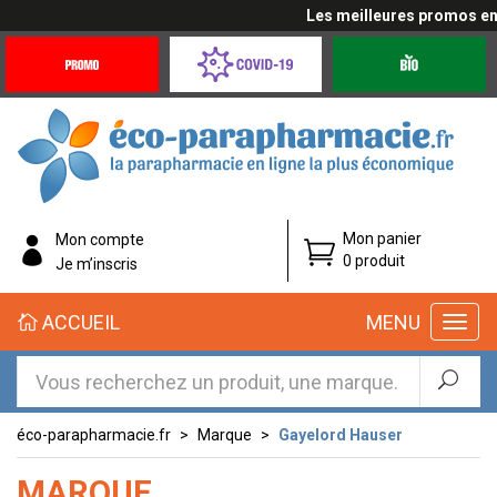
Les meilleures promos en c
Promotions
Covid-
Produits
&
19
bio
Offres
Coronavirus
éco-
Mon panier
Mon compte
parapharmacie.fr
0 produit
Je m’inscris
éco-
ACCUEIL
MENU
parapharmacie.fr
éco-parapharmacie.fr
Marque
Gayelord Hauser
MARQUE