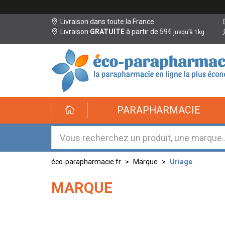
Livraison dans toute la France
Livraison
GRATUITE
à partir de 59€
jusqu’à 1kg
éco-
PARAPHARMACIE
parapharmacie.fr
éco-
parapharmacie.fr
éco-parapharmacie.fr
Marque
Uriage
MARQUE