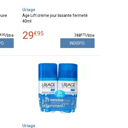
Uriage
euve
Age Lift crème jour lissante fermeté
40ml
29
€
95
€
00
€
75
9
/
litre
748
/
litre
PO.
INDISPO.
29 vendus
récemment !
Uriage