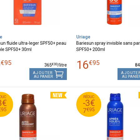
e
Uriage
un fluide ultra-leger SPF50+ peau
Bariesun spray invisible sans p
ble SPF50+ 30ml
SPF50+ 200ml
0
16
€
95
€
95
€
00
365
/
litre
8
AJOUTER
AJOUTE
AU PANIER
AU PANIE
DUC
RÉDUC
€
95
€
12
10
3€
-3€
5
€
95
€
9
7
€
95
€
95
7