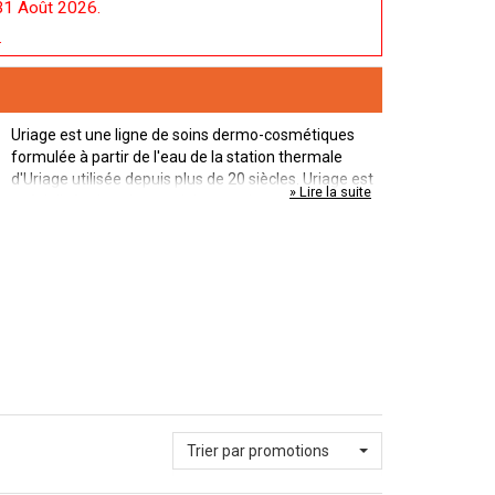
31 Août 2026.
.
Uriage est une ligne de soins dermo-cosmétiques
formulée à partir de l'eau de la station thermale
d'Uriage utilisée depuis plus de 20 siècles. Uriage est
» Lire la suite
spécialisée dans les produits pour les peaux
sensibles, sèches ou à tendance atopique. L'éventail
de produits hypoallergéniques est complet et
utilisable à tous les âges de la vie.
Trier par promotions