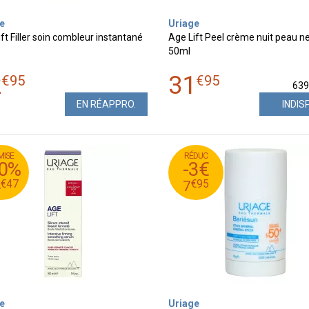
e
Uriage
ft Filler soin combleur instantané
Age Lift Peel crème nuit peau n
50ml
2
31
€
95
€
95
63
EN RÉAPPRO.
INDIS
MISE
RÉDUC
€
95
€
34
10
30%
-3€
€
95
€
24
7
€
47
€
95
4
7
e
Uriage