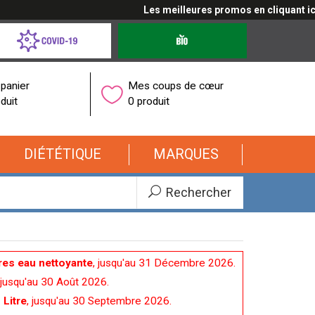
Les meilleures promos en cliquant ici
d-
Produits
bio
onavirus
panier
Mes coups de cœur
duit
0 produit
DIÉTÉTIQUE
MARQUES
Rechercher
ères eau nettoyante
, jusqu'au 31 Décembre 2026.
jusqu'au 30 Août 2026.
 Litre
, jusqu'au 30 Septembre 2026.