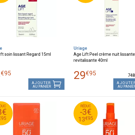
e
Uriage
ft soin lissant Regard 15ml
Age Lift Peel crème nuit lissante
revitalisante 40ml
6
29
€
95
€
95
74
AJOUTER
AJOUTE
AU PANIER
AU PANIE
DUC
RÉDUC
€
95
€
10
16
3€
-3€
5
€
95
€
7
13
€
95
€
95
13