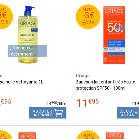
DUC
RÉDUC
€
95
€
14
11
3€
-3€
€
95
€
11
8
€
95
€
95
1
8
3 vendus
récemment !
e
Uriage
e huile nettoyante 1L
Bariesun lait enfant très haute
protection SPF50+ 100ml
4
11
€
95
€
95
€
95
14
/
litre
11
AJOUTER
AJOUTE
AU PANIER
AU PANIE
DUC
RÉDUC
€
95
€
13
13