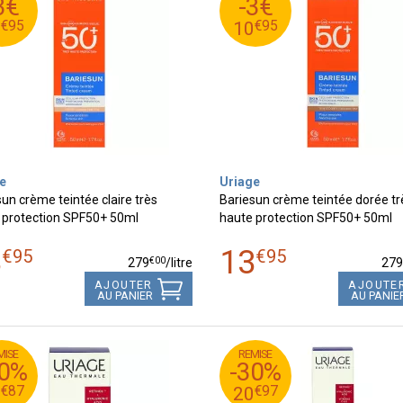
3€
-3€
€
95
€
10
10
€
95
€
95
0
10
e
Uriage
un crème teintée claire très
Bariesun crème teintée dorée tr
 protection SPF50+ 50ml
haute protection SPF50+ 50ml
3
13
€
95
€
95
€
00
279
/
litre
27
AJOUTER
AJOUTE
AU PANIER
AU PANIE
MISE
REMISE
€
95
€
26
29
30%
-30%
€
97
€
18
20
€
87
€
97
8
20