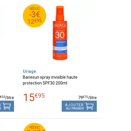
RÉDUC
95
€
15
-3€
95
€
12
€
95
12
Uriage
Bariesun spray invisible haute
protection SPF30 200ml
15
€
95
€
50
€
75
9
/
litre
79
/
litre
R
AJOUTER
R
AU PANIER
RÉDUC
RÉDUC