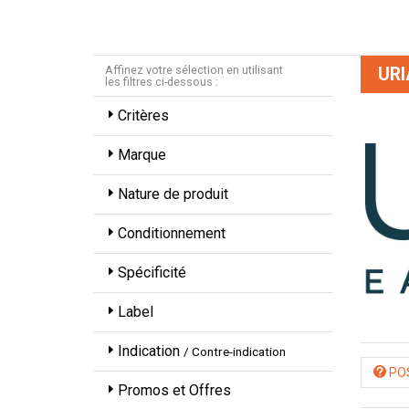
Affinez votre sélection en utilisant
URI
les filtres ci-dessous :
Critères
Marque
Nature de produit
Conditionnement
Spécificité
Label
Indication
/ Contre-indication
POS
Promos et Offres