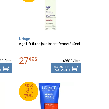
Uriage
Age Lift fluide jour lissant fermeté 40ml
27
€
95
€
75
€
75
8
/
litre
698
/
litre
R
AJOUTER
R
AU PANIER
RÉDUC
95
€
10
-3€
95
€
7
€
95
7