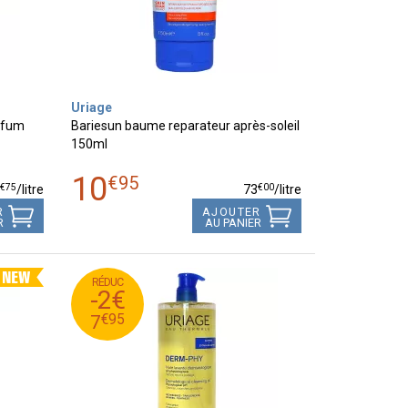
Uriage
arfum
Bariesun baume reparateur après-soleil
150ml
10
€
95
€
75
€
00
4
/
litre
73
/
litre
R
AJOUTER
R
AU PANIER
RÉDUC
95
€
9
-2€
95
€
7
€
95
7