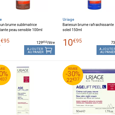
e
Uriage
sun brume sublimatrice
Bariesun brume rafraichissante
tante peau sensible 100ml
soleil 150ml
2
10
€
95
€
95
€
50
129
/
litre
7
AJOUTER
AJOUTE
AU PANIER
AU PANIE
MISE
REMISE
€
95
€
32
31
30%
-30%
€
37
€
23
22
€
07
€
37
3
22