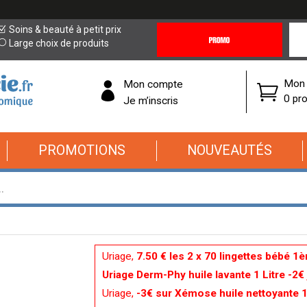
Promotions
Covi
Soins & beauté à petit prix
&
19
Large choix de produits
Offres
Cor
Mon 
Mon compte
0 pro
Je m’inscris
PROMOTIONS
NOUVEAUTÉS
Uriage,
7.50 € les 2 x 70 lingettes bébé 1
Uriage Derm-Phy huile lavante 1 Litre -2€
Uriage,
-3€ sur Xémose huile nettoyante 1