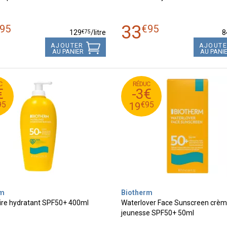
33
95
€
95
€
75
129
/
litre
8
AJOUTER
AJOUT
AU PANIER
AU PANI
C
RÉDUC
95
€
3
22
€
-3€
95
€
0
19
95
€
95
19
rm
Biotherm
aire hydratant SPF50+ 400ml
Waterlover Face Sunscreen crèm
jeunesse SPF50+ 50ml