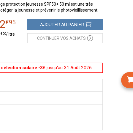
e protection jeunesse SPF50+ 50 ml est une très
otéger la jeunesse et prévenir le photovieillissement.
2
€
95
AJOUTER
AU PANIER
€
00
9
/
litre
CONTINUER
VOS ACHATS
sélection solaire -3€
jusqu'au 31 Août 2026.