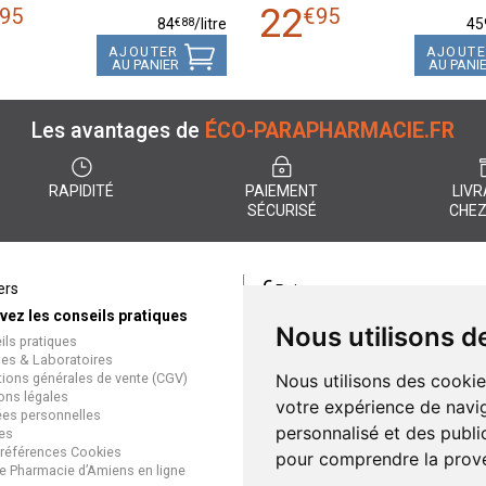
22
95
€
95
€
88
84
/
litre
45
AJOUTER
AJOUT
AU PANIER
AU PANI
Les avantages de
ÉCO-PARAPHARMACIE.FR
RAPIDITÉ
PAIEMENT
LIVR
SÉCURISÉ
CHEZ
€
ers
Paiement
vez les conseils pratiques
éco-parapharmacie.fr offre un
Nous utilisons d
ils pratiques
paiement entièrement sécurisé
es & Laboratoires
que soit le mode de règlement
tions générales de vente (CGV)
Nous utilisons des cookie
Paiement sécurisé et simple
ons légales
votre expérience de navig
es personnelles
personnalisé et des public
es
références Cookies
pour comprendre la prove
e Pharmacie d’Amiens en ligne