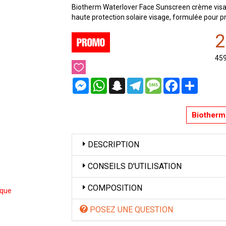
Biotherm Waterlover Face Sunscreen crème visag
haute protection solaire visage, formulée pour pr
2
45
Messenger
WhatsApp
Snapchat
Telegram
Message
Facebook
Partager
Biotherm 
DESCRIPTION
CONSEILS D'UTILISATION
COMPOSITION
ique
POSEZ UNE QUESTION