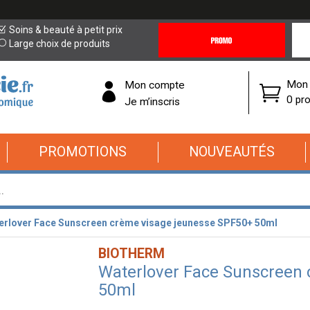
Promotions
Covi
Soins & beauté à petit prix
&
19
Large choix de produits
Offres
Cor
Mon 
Mon compte
0 pro
Je m’inscris
PROMOTIONS
NOUVEAUTÉS
erlover Face Sunscreen crème visage jeunesse SPF50+ 50ml
BIOTHERM
Waterlover Face Sunscreen 
50ml