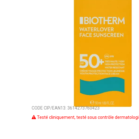
CODE CIP/EAN13:
3614273760423
Testé cliniquement, testé sous contrôle dermatolog