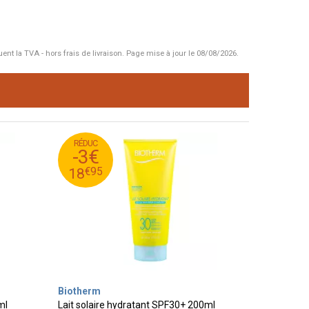
uent la TVA - hors frais de livraison.
Page mise à jour le 08/08/2026.
RÉDUC
95
€
21
-3€
95
€
18
€
95
18
Biotherm
ml
Lait solaire hydratant SPF30+ 200ml