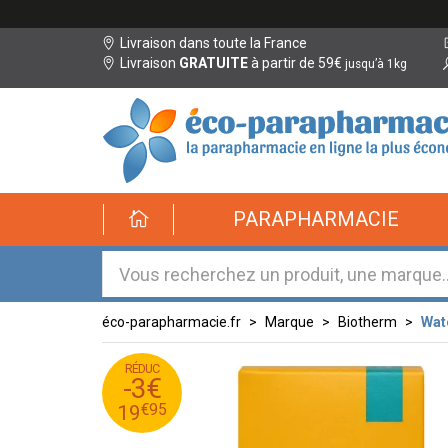
Livraison dans toute la France
Livraison
GRATUITE
à partir de 59€
jusqu’à 1kg
éco-
PARAPHARMACIE
parapharmacie.fr
éco-
parapharmacie.fr
éco-parapharmacie.fr
Marque
Biotherm
Wat
RÉDUC
95
€
22
-3€
95
€
19
€
95
19