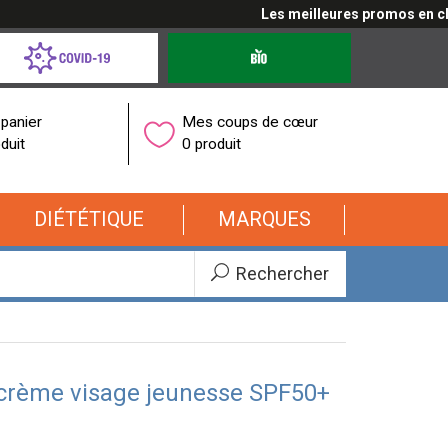
Les meilleures promos en cliqua
d-
Produits
bio
onavirus
panier
Mes coups de cœur
duit
0 produit
DIÉTÉTIQUE
MARQUES
Rechercher
crème visage jeunesse SPF50+