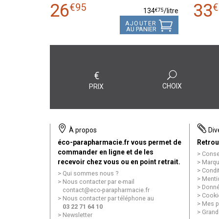
26
33
€
95
€
€
75
134
/
litre
AJOUTER
AU PANIER
€
CHOIX
PRIX
À propos
Div
éco-parapharmacie.fr vous permet de
Retrou
commander en ligne et de les
Conse
recevoir chez vous ou en point retrait.
Marqu
Condi
Qui sommes nous ?
Menti
Nous contacter par e-mail
Donné
contact
@
eco-parapharmacie.fr
Cooki
Nous contacter par téléphone au
Mes p
03 22 71 64 10
Grand
Newsletter