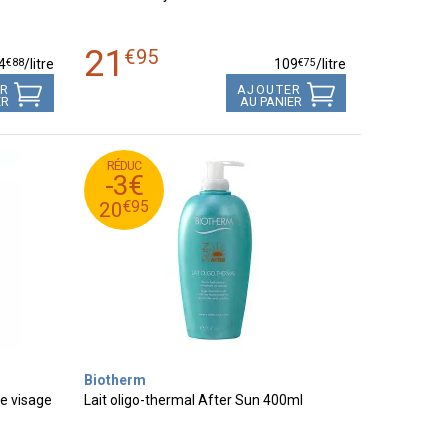
21
€
95
€
88
€
75
4
/
litre
109
/
litre
ER
AJOUTER
ER
AU PANIER
RÉDUC
95
€
23
-3€
95
€
20
€
95
20
Biotherm
e visage
Lait oligo-thermal After Sun 400ml