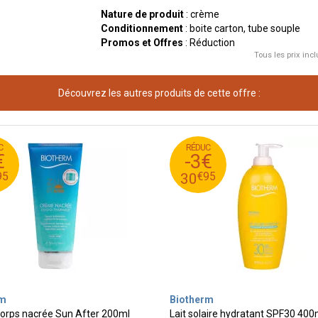
Nature de produit
: crème
Conditionnement
: boite carton, tube souple
Promos et Offres
: Réduction
Tous les prix incl
Découvrez les autres produits de cette offre :
C
RÉDUC
95
€
5
33
€
-3€
95
€
2
30
95
€
95
30
rm
Biotherm
orps nacrée Sun After 200ml
Lait solaire hydratant SPF30 400