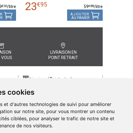
23
€
95
€
00
€
88
9
/
litre
59
/
litre
ER
AJOUTER
ER
AU PANIER
AISON
LIVRAISON EN
 VOUS
POINT RETRAIT
Livraison / Point retrait
Commandez en ligne et recevez votre
es cookies
commande rapidement chez vous ou
, quel
en point retrait
s et d'autres technologies de suivi pour améliorer
Livraison chez vous ou en points relais
ation sur notre site, pour vous montrer un contenu
ités ciblées, pour analyser le trafic de notre site et
nance de nos visiteurs.