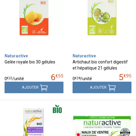
Naturactive
Naturactive
Gelée royale bio 30 gélules
Artichaut bio confort digestif
et hépatique 21 gélules
6
5
€
55
€
95
€
22
€
28
0
/unité
0
/unité
AJOUTER
AJOUTER