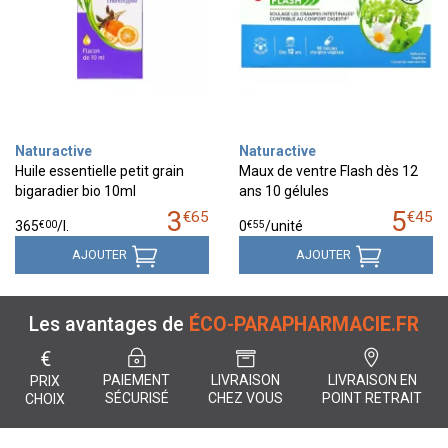
Naturactive
Naturactive
Huile essentielle petit grain
Maux de ventre Flash dès 12
bigaradier bio 10ml
ans 10 gélules
3
5
€
65
€
45
€
00
€
55
365
/
l.
0
/unité
AJOUTER
AJOUTER
Les avantages de
ÉCO-PARAPHARMACIE.FR
€
PAIEMENT
LIVRAISON
LIVRAISON EN
PRIX
SÉCURISÉ
CHEZ VOUS
POINT RETRAIT
CHOIX