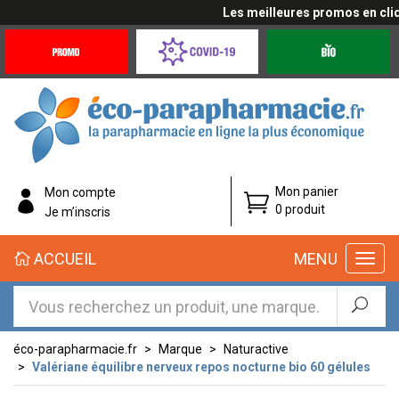
Les meilleures promos en cliqua
Promotions
Covid-
Produits
&
19
bio
Offres
Coronavirus
éco-
Mon panier
Mon compte
parapharmacie.fr
0 produit
Je m’inscris
éco-
ACCUEIL
MENU
parapharmacie.fr
éco-parapharmacie.fr
Marque
Naturactive
Valériane équilibre nerveux repos nocturne bio 60 gélules