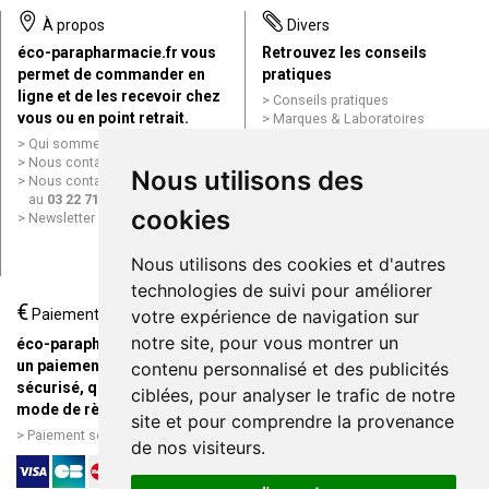
À propos
Divers
éco-parapharmacie.fr vous
Retrouvez les conseils
permet de commander en
pratiques
ligne et de les recevoir chez
Conseils pratiques
vous ou en point retrait.
Marques & Laboratoires
Conditions générales de vente
Qui sommes nous ?
(CGV)
Nous contacter par e-mail
Nous utilisons des
Mentions légales
Nous contacter par téléphone
Données personnelles
au
03 22 71 64 10
Cookies
cookies
Newsletter
Mes préférences Cookies
Grande Pharmacie d’Amiens en
Nous utilisons des cookies et d'autres
ligne
technologies de suivi pour améliorer
€
Livraison / Point retrait
Paiement
votre expérience de navigation sur
Commandez en ligne et
notre site, pour vous montrer un
éco-parapharmacie.fr offre
recevez votre commande
un paiement entièrement
contenu personnalisé et des publicités
rapidement chez vous ou en
sécurisé, quel que soit le
ciblées, pour analyser le trafic de notre
point retrait
mode de règlement
site et pour comprendre la provenance
Livraison chez vous ou en
Paiement sécurisé et simple
de nos visiteurs.
points relais