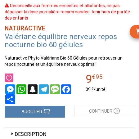
Déconseillé aux femmes enceintes et allaitantes, ne pas
dépasser la dose journalière recommandée, tenir hors de portée
des enfants
NATURACTIVE
Valériane équilibre nerveux repos
nocturne bio 60 gélules
Naturactive Phyto Valériane Bio 60 Gélules pour retrouver un
repos nocturne et un équilibre nerveux optimal.
9
€
95
Messenger
WhatsApp
Snapchat
Telegram
Message
Facebook
€
17
0
/unité
Partager
CONTINUER
AJOUTER
DESCRIPTION