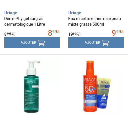
Uriage
Uriage
Derm-Phy gel surgras
Eau micellaire thermale peau
dermatologique 1 Litre
mixte grasse 500ml
8
9
€
95
€
95
€
95
€
90
8
/
l.
19
/
l.
AJOUTER
AJOUTER