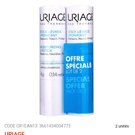
CODE CIP/EAN13:
3661434004773
2 unités
URIAGE