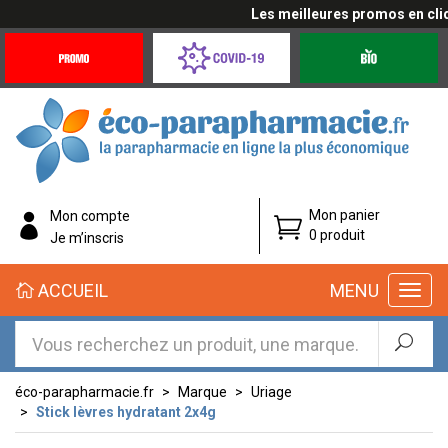
Les meilleures promos en cliqua
Promotions
Covid-
Produits
&
19
bio
Offres
Coronavirus
éco-
Mon panier
Mon compte
parapharmacie.fr
0 produit
Je m’inscris
éco-
ACCUEIL
MENU
parapharmacie.fr
éco-parapharmacie.fr
Marque
Uriage
Stick lèvres hydratant 2x4g