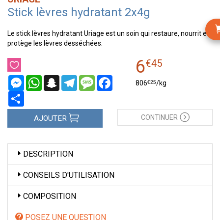
Stick lèvres hydratant 2x4g
Le stick lèvres hydratant Uriage est un soin qui restaure, nourrit et
protège les lèvres desséchées.
6
€
45
Messenger
WhatsApp
Snapchat
Telegram
Message
Facebook
€
25
806
/kg
Partager
CONTINUER
AJOUTER
DESCRIPTION
CONSEILS D'UTILISATION
COMPOSITION
POSEZ UNE QUESTION