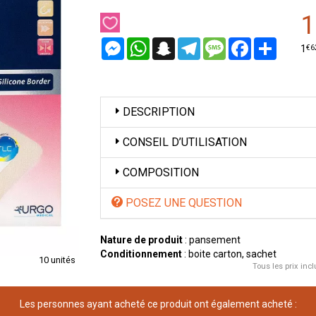
1
Messenger
WhatsApp
Snapchat
Telegram
Message
Facebook
Partager
€
6
1
DESCRIPTION
CONSEIL D’UTILISATION
COMPOSITION
POSEZ UNE QUESTION
Nature de produit
: pansement
Conditionnement
: boite carton, sachet
10 unités
Tous les prix incl
Les personnes ayant acheté ce produit ont également acheté :