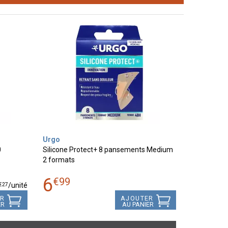
Urgo
0
Silicone Protect+ 8 pansements Medium
2 formats
6
€
99
€
27
/unité
ER
AJOUTER
ER
AU PANIER