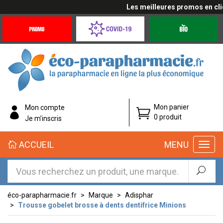
Les meilleures promos en cliqu
Promotions
Covid-
Produits
&
19
bio
Offres
Coronavirus
éco-
Mon panier
Mon compte
parapharmacie.fr
0 produit
Je m’inscris
éco-
ACCUEIL
MENU
parapharmacie.fr
éco-parapharmacie.fr
Marque
Adisphar
Trousse gobelet brosse à dents dentifrice Minions