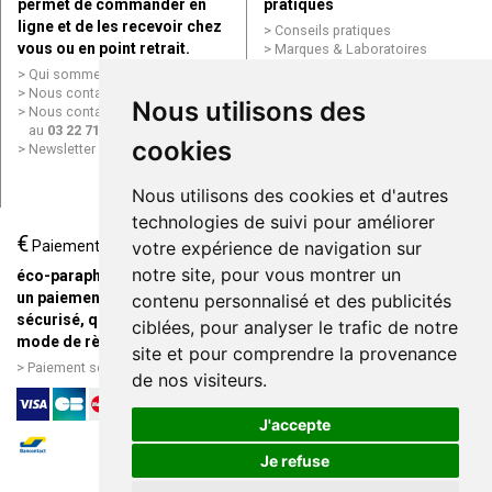
permet de commander en
pratiques
ligne et de les recevoir chez
Conseils pratiques
vous ou en point retrait.
Marques & Laboratoires
Conditions générales de vente
Qui sommes nous ?
(CGV)
Nous contacter par e-mail
Nous utilisons des
Mentions légales
Nous contacter par téléphone
Données personnelles
au
03 22 71 64 10
Cookies
cookies
Newsletter
Mes préférences Cookies
Grande Pharmacie d’Amiens en
Nous utilisons des cookies et d'autres
ligne
technologies de suivi pour améliorer
€
Livraison / Point retrait
Paiement
votre expérience de navigation sur
Commandez en ligne et
notre site, pour vous montrer un
éco-parapharmacie.fr offre
recevez votre commande
un paiement entièrement
contenu personnalisé et des publicités
rapidement chez vous ou en
sécurisé, quel que soit le
ciblées, pour analyser le trafic de notre
point retrait
mode de règlement
site et pour comprendre la provenance
Livraison chez vous ou en
Paiement sécurisé et simple
de nos visiteurs.
points relais
J'accepte
Je refuse