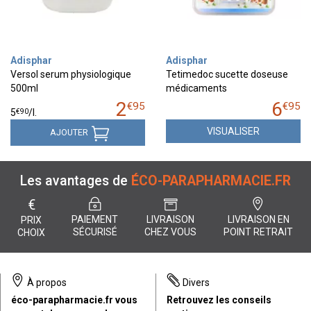
Adisphar
Adisphar
Versol serum physiologique
Tetimedoc sucette doseuse
500ml
médicaments
2
6
€
95
€
95
€
90
5
/
l.
VISUALISER
AJOUTER
Les avantages de
ÉCO-PARAPHARMACIE.FR
€
PAIEMENT
LIVRAISON
LIVRAISON EN
PRIX
SÉCURISÉ
CHEZ VOUS
POINT RETRAIT
CHOIX
À propos
Divers
éco-parapharmacie.fr vous
Retrouvez les conseils