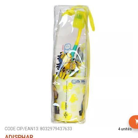
CODE CIP/EAN13:
8032979437633
4 unités
ADISPHAR