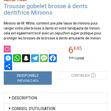
Trousse gobelet brosse à dents
dentifrice Minions
Minions de M. White, contient une jolie tasse de minions pour
ranger votre jolie brosse à dents et votre tandpasta de minion,
cela est également livré avec un capuchon super pratique pour
protéger les brosses de la brosse à dents amusante de minion.
6
€
45
Messenger
WhatsApp
Snapchat
Telegram
Message
Facebook
€
61
1
/unité
Partager
INDISPONIBLE
CONTINUER
PRÉVENEZ-MOI
DESCRIPTION
CONSEIL D’UTILISATION