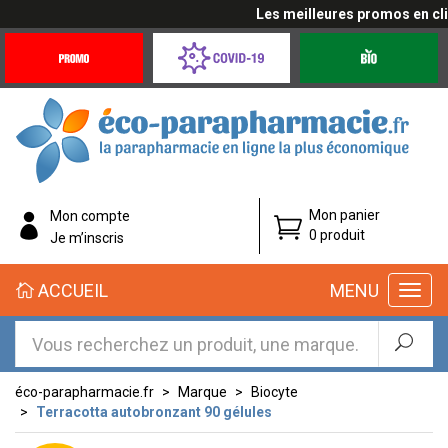
Les meilleures promos en cliqu
Promotions
Covid-
Produits
&
19
bio
Offres
Coronavirus
éco-
Mon panier
Mon compte
parapharmacie.fr
0 produit
Je m’inscris
éco-
ACCUEIL
MENU
parapharmacie.fr
éco-parapharmacie.fr
Marque
Biocyte
Terracotta autobronzant 90 gélules