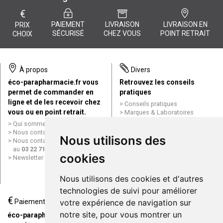
€
PAIEMENT
LIVRAISON
LIVRAISON EN
PRIX
SÉCURISÉ
CHEZ VOUS
POINT RETRAIT
CHOIX
À propos
Divers
éco-parapharmacie.fr vous
Retrouvez les conseils
permet de commander en
pratiques
ligne et de les recevoir chez
Conseils pratiques
vous ou en point retrait.
Marques & Laboratoires
Conditions générales de vente
Qui sommes nous ?
(CGV)
Nous contacter par e-mail
Nous utilisons des
Mentions légales
Nous contacter par téléphone
Données personnelles
au
03 22 71 64 10
Cookies
cookies
Newsletter
Mes préférences Cookies
Grande Pharmacie d’Amiens en
Nous utilisons des cookies et d'autres
ligne
technologies de suivi pour améliorer
€
Livraison / Point retrait
Paiement
votre expérience de navigation sur
Commandez en ligne et
notre site, pour vous montrer un
éco-parapharmacie.fr offre