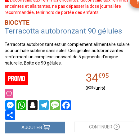
Déconseillé aux femmes enceintes, déconseillé aux femmes
enceintes et allaitantes, ne pas dépasser la dose journalière
recommandée, tenir hors de portée des enfants
BIOCYTE
Terracotta autobronzant 90 gélules
Terracotta autobronzant est un complément alimentaire solaire
pour un hâle sublimé sans soleil. Ces gélules autobronzantes
renferment un complexe innovant de 5 pigments d'origine
naturelle. Boîte de 90 gélules.
34
€
95
€
39
0
/unité
Messenger
WhatsApp
Snapchat
Telegram
Message
Facebook
Partager
CONTINUER
AJOUTER