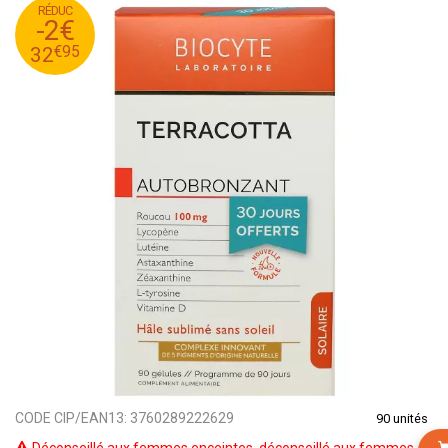
RÉDUC
95
€
34
-2€
95
€
32
€
95
32
CODE CIP/EAN13:
3760289222629
90 unités