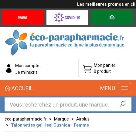
Les meilleures promos en cliqu
Promotions
Covid-
Produits
&
19
bio
Offres
Coronavirus
éco-
Mon panier
Mon compte
parapharmacie.fr
0 produit
Je m’inscris
éco-
ACCUEIL
MENU
parapharmacie.fr
éco-parapharmacie.fr
Marque
Airplus
Talonnettes gel Heel Cushion - Femme