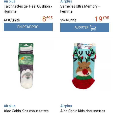
Airplus
Airplus
Talonnettes gel Heel Cushion -
Semelles Ultra Memory -
Homme
Femme
8
19
€
95
€
95
€
48
€
98
4
/unité
9
/unité
EN RÉAPPRO.
AJOUTER
Airplus
Airplus
Aloe Cabin Kids chaussettes
Aloe Cabin Kids chaussettes