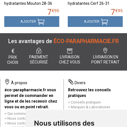
hydratantes Mouton 28-36
hydratantes Cerf 26-31
7
7
€
95
€
95
AJOUTER
AJOUTER
Les avantages de
ÉCO-PARAPHARMACIE.FR
€
PAIEMENT
LIVRAISON
LIVRAISON EN
PRIX
SÉCURISÉ
CHEZ VOUS
POINT RETRAIT
CHOIX
À propos
Divers
éco-parapharmacie.fr vous
Retrouvez les conseils
permet de commander en
pratiques
ligne et de les recevoir chez
Conseils pratiques
vous ou en point retrait.
Marques & Laboratoires
Conditions générales de vente
Qui sommes nous ?
(CGV)
Nous contacter par e-mail
Nous utilisons des
Mentions légales
Nous contacter par téléphone
Données personnelles