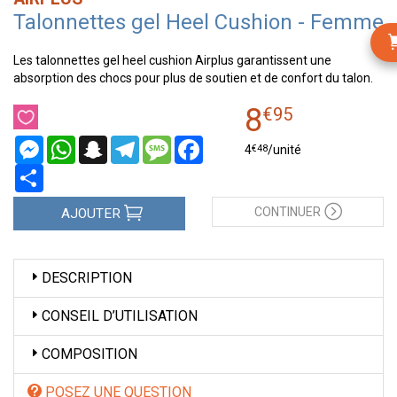
Talonnettes gel Heel Cushion - Femme
Les talonnettes gel heel cushion Airplus garantissent une
absorption des chocs pour plus de soutien et de confort du talon.
8
€
95
Messenger
WhatsApp
Snapchat
Telegram
Message
Facebook
€
48
4
/unité
Partager
CONTINUER
AJOUTER
DESCRIPTION
CONSEIL D’UTILISATION
COMPOSITION
POSEZ UNE QUESTION