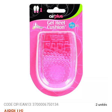
CODE CIP/EAN13:
3700006750134
2 unités
AIRPLUS