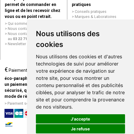
permet de commander en
pratiques
ligne et de les recevoir chez
Conseils pratiques
vous ou en point retrait.
Marques & Laboratoires
Conditions générales de vente
Qui sommes nous ?
(CGV)
Nous contacter par e-mail
Nous utilisons des
Mentions légales
Nous contacter par téléphone
Données personnelles
au
03 22 71 64 10
Cookies
cookies
Newsletter
Mes préférences Cookies
Grande Pharmacie d’Amiens en
Nous utilisons des cookies et d'autres
ligne
technologies de suivi pour améliorer
€
Livraison / Point retrait
Paiement
votre expérience de navigation sur
Commandez en ligne et
notre site, pour vous montrer un
éco-parapharmacie.fr offre
recevez votre commande
un paiement entièrement
contenu personnalisé et des publicités
rapidement chez vous ou en
sécurisé, quel que soit le
ciblées, pour analyser le trafic de notre
point retrait
mode de règlement
site et pour comprendre la provenance
Livraison chez vous ou en
Paiement sécurisé et simple
de nos visiteurs.
points relais
J'accepte
Je refuse