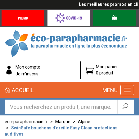
Les meilleures promos en cliqua
Promotions
Covid-
Produits
&
19
bio
Offres
Coronavirus
éco-
Mon panier
Mon compte
parapharmacie.fr
0 produit
Je m’inscris
éco-
ACCUEIL
MENU
parapharmacie.fr
éco-parapharmacie.fr
Marque
Alpine
SwinSafe bouchons d'oreille Easy Clean protections
auditives