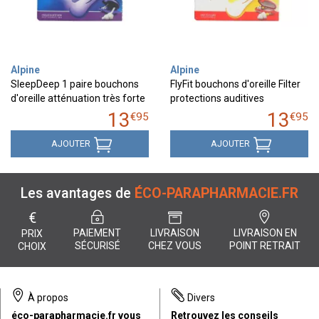
Alpine
Alpine
SleepDeep 1 paire bouchons
FlyFit bouchons d'oreille Filter
d'oreille atténuation très forte
protections auditives
13
13
€
95
€
95
AJOUTER
AJOUTER
Les avantages de
ÉCO-PARAPHARMACIE.FR
€
PAIEMENT
LIVRAISON
LIVRAISON EN
PRIX
SÉCURISÉ
CHEZ VOUS
POINT RETRAIT
CHOIX
À propos
Divers
éco-parapharmacie.fr vous
Retrouvez les conseils