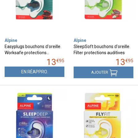
Alpine
Alpine
Easyplugs bouchons d'oreille
SleepSoft bouchons d'oreille
Worksafe protections…
Filter protections auditives
13
13
€
95
€
95
EN RÉAPPRO.
AJOUTER