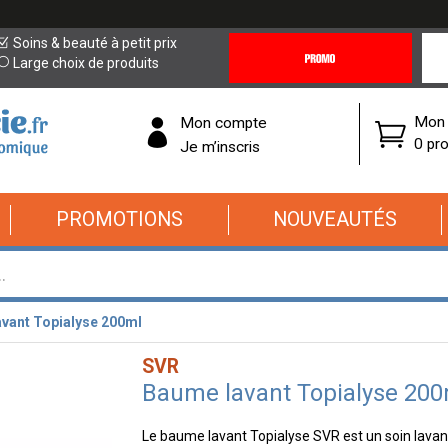
Promotions
Covi
Soins & beauté à petit prix
&
19
Large choix de produits
Offres
Cor
Mon 
Mon compte
0 pro
Je m’inscris
PROMOTIONS
NOUVEAUTÉS
vant Topialyse 200ml
SVR
Baume lavant Topialyse 200
Le baume lavant Topialyse SVR est un soin lavant