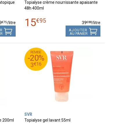
atopique
Topialyse crème nourrissante apaisante
48h 400ml
15
€
95
€
75
€
88
9
/
litre
39
/
litre
ER
AJOUTER
ER
AU PANIER
REMISE
95
€
3
-20%
16
€
3
€
16
3
SVR
le 200ml
Topialyse gel lavant 55ml