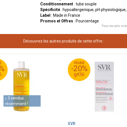
Conditionnement
: tube souple
Spécificité
: hypoallergenique, pH physiologique
Label
: Made in France
Promos et Offres
: Pourcentage
Tous les prix incl
Découvrez les autres produits de cette offre :
E
REMISE
95
€
0
11
0%
-20%
56
€
8
9
6
€
56
9
3 vendus
récemment !
SVR