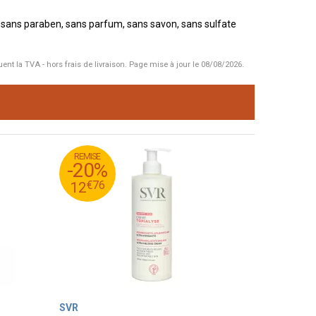
, sans paraben, sans parfum, sans savon, sans sulfate
uent la TVA - hors frais de livraison.
Page mise à jour le 08/08/2026.
REMISE
95
€
15
-20%
76
€
12
€
76
12
SVR