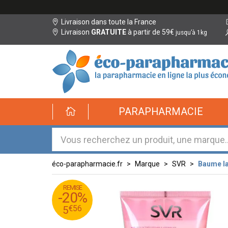
Livraison dans toute la France
Livraison
GRATUITE
à partir de 59€
jusqu’à 1kg
éco-
PARAPHARMACIE
parapharmacie.fr
éco-
parapharmacie.fr
éco-parapharmacie.fr
Marque
SVR
Baume la
REMISE
95
€
6
-20%
56
€
5
€
56
5