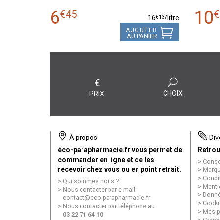
6
10
€
45
€
€
13
16
/
litre
AJOUTER
AU PANIER
€
CHOIX
PRIX
À propos
Div
éco-parapharmacie.fr vous permet de
Retrou
commander en ligne et de les
Conse
recevoir chez vous ou en point retrait.
Marqu
Condi
Qui sommes nous ?
Menti
Nous contacter par e-mail
Donné
contact
@
eco-parapharmacie.fr
Cooki
Nous contacter par téléphone au
Mes p
03 22 71 64 10
Grand