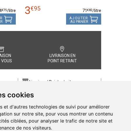
3
€
95
€
75
€
82
4
/
litre
71
/
litre
ER
AJOUTER
ER
AU PANIER
AISON
LIVRAISON EN
 VOUS
POINT RETRAIT
Livraison / Point retrait
Commandez en ligne et recevez votre
es cookies
commande rapidement chez vous ou
, quel
en point retrait
s et d'autres technologies de suivi pour améliorer
Livraison chez vous ou en points relais
ation sur notre site, pour vous montrer un contenu
ités ciblées, pour analyser le trafic de notre site et
nance de nos visiteurs.