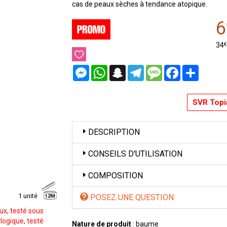
cas de peaux sèches à tendance atopique.
6
€
34
Messenger
WhatsApp
Snapchat
Telegram
Message
Facebook
Partager
SVR Topi
DESCRIPTION
CONSEILS D'UTILISATION
COMPOSITION
1 unité
POSEZ UNE QUESTION
12M
ux, testé sous
logique, testé
Nature de produit
: baume