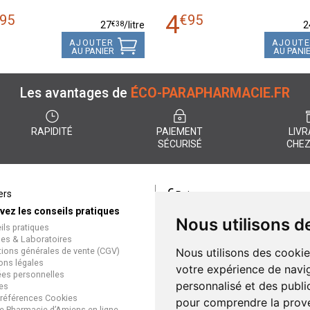
4
95
€
95
€
38
27
/
litre
2
AJOUTER
AJOUT
AU PANIER
AU PANI
Les avantages de
ÉCO-PARAPHARMACIE.FR
RAPIDITÉ
PAIEMENT
LIVR
SÉCURISÉ
CHEZ
€
ers
Paiement
vez les conseils pratiques
éco-parapharmacie.fr offre un
Nous utilisons d
ils pratiques
paiement entièrement sécurisé
es & Laboratoires
que soit le mode de règlement
tions générales de vente (CGV)
Nous utilisons des cookie
Paiement sécurisé et simple
ons légales
votre expérience de navig
es personnelles
personnalisé et des public
es
références Cookies
pour comprendre la prove
e Pharmacie d’Amiens en ligne