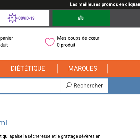
Les meilleures promos en cliquant ici
d-
Produits
bio
onavirus
panier
Mes coups de cœur
duit
0 produit
DIÉTÉTIQUE
MARQUES
Rechercher
ml
 qui apaise la sécheresse et le grattage sévères en