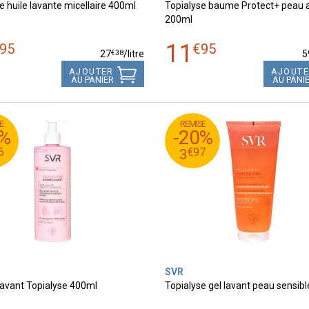
e huile lavante micellaire 400ml
Topialyse baume Protect+ peau 
200ml
11
95
€
95
€
38
27
/
litre
5
AJOUTER
AJOUT
AU PANIER
AU PANI
E
REMISE
95
€
0
4
0%
-20%
97
€
8
3
6
€
97
3
SVR
avant Topialyse 400ml
Topialyse gel lavant peau sensib