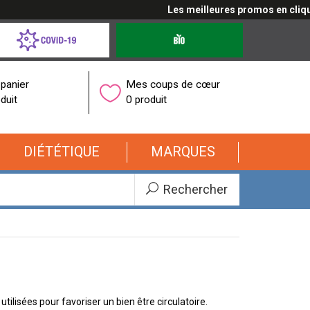
Les meilleures promos en cliquant
d-
Produits
bio
onavirus
panier
Mes coups de cœur
duit
0 produit
DIÉTÉTIQUE
MARQUES
Rechercher
ilisées pour favoriser un bien être circulatoire.