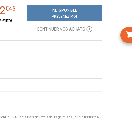
2
€
45
INDISPONIBLE
PRÉVENEZ-MOI
50
/
litre
CONTINUER
VOS ACHATS
uent la TVA - hors frais de livraison.
Page mise à jour le 08/08/2026.