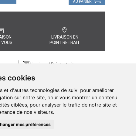
AU PANIER
AISON
LIVRAISON EN
 VOUS
POINT RETRAIT
Livraison / Point retrait
Commandez en ligne et recevez votre
es cookies
commande rapidement chez vous ou
, quel
en point retrait
s et d'autres technologies de suivi pour améliorer
Livraison chez vous ou en points relais
ation sur notre site, pour vous montrer un contenu
ités ciblées, pour analyser le trafic de notre site et
nance de nos visiteurs.
hanger mes préférences
de Pharmacie d’Amiens - 11 rue Jean Catelas - 80000 Amiens