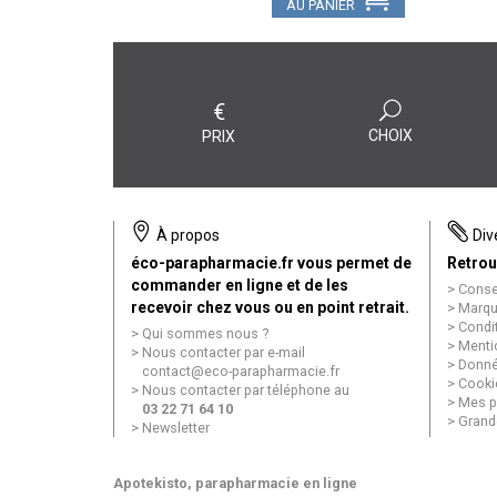
AU PANIER
€
CHOIX
PRIX
À propos
Div
éco-parapharmacie.fr vous permet de
Retrou
commander en ligne et de les
Conse
recevoir chez vous ou en point retrait.
Marqu
Condi
Qui sommes nous ?
Menti
Nous contacter par e-mail
Donné
contact
@
eco-parapharmacie.fr
Cooki
Nous contacter par téléphone au
Mes p
03 22 71 64 10
Grand
Newsletter
Apotekisto
, parapharmacie en ligne