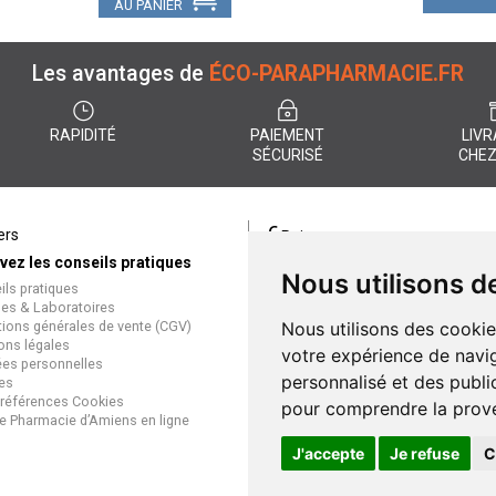
AU PANIER
Les avantages de
ÉCO-PARAPHARMACIE.FR
RAPIDITÉ
PAIEMENT
LIVR
SÉCURISÉ
CHEZ
€
ers
Paiement
vez les conseils pratiques
éco-parapharmacie.fr offre un
Nous utilisons d
ils pratiques
paiement entièrement sécurisé
es & Laboratoires
que soit le mode de règlement
tions générales de vente (CGV)
Nous utilisons des cookie
Paiement sécurisé et simple
ons légales
votre expérience de navig
es personnelles
personnalisé et des public
es
références Cookies
pour comprendre la prove
e Pharmacie d’Amiens en ligne
J'accepte
Je refuse
C
Gran