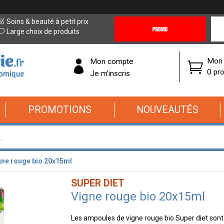
Promotions
Covi
Soins & beauté à petit prix
&
19
Large choix de produits
Offres
Cor
Mon 
Mon compte
0 pro
Je m’inscris
PROMOTIONS
NOUVEAUTÉS
gne rouge bio 20x15ml
SUPER DIET
Vigne rouge bio 20x15ml
Les ampoules de vigne rouge bio Super diet sont ut