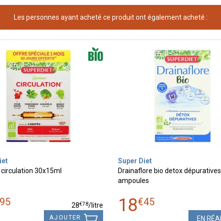
Les personnes ayant acheté ce produit ont également acheté :
iet
Super Diet
circulation 30x15ml
Drainaflore bio detox dépuratives
ampoules
18
95
€
45
€
78
28
/
litre
AJOUTER
EN RÉA