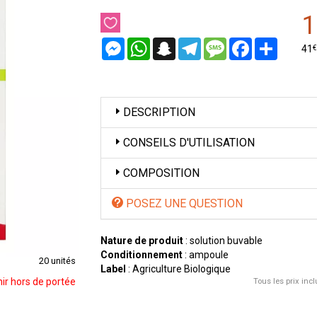
1
Messenger
WhatsApp
Snapchat
Telegram
Message
Facebook
Partager
€
41
DESCRIPTION
CONSEILS D'UTILISATION
COMPOSITION
POSEZ UNE QUESTION
Nature de produit
: solution buvable
Conditionnement
: ampoule
20 unités
Label
: Agriculture Biologique
ir hors de portée
Tous les prix incl