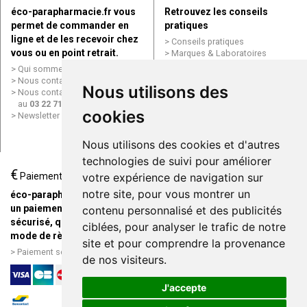
éco-parapharmacie.fr vous
Retrouvez les conseils
permet de commander en
pratiques
ligne et de les recevoir chez
Conseils pratiques
vous ou en point retrait.
Marques & Laboratoires
Conditions générales de vente
Qui sommes nous ?
(CGV)
Nous contacter par e-mail
Nous utilisons des
Mentions légales
Nous contacter par téléphone
Données personnelles
au
03 22 71 64 10
Cookies
cookies
Newsletter
Mes préférences Cookies
Grande Pharmacie d’Amiens en
Nous utilisons des cookies et d'autres
ligne
technologies de suivi pour améliorer
€
Livraison / Point retrait
Paiement
votre expérience de navigation sur
Commandez en ligne et
notre site, pour vous montrer un
éco-parapharmacie.fr offre
recevez votre commande
un paiement entièrement
contenu personnalisé et des publicités
rapidement chez vous ou en
sécurisé, quel que soit le
ciblées, pour analyser le trafic de notre
point retrait
mode de règlement
site et pour comprendre la provenance
Livraison chez vous ou en
Paiement sécurisé et simple
de nos visiteurs.
points relais
J'accepte