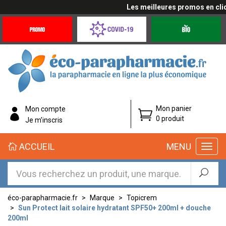
Les meilleures promos en cliqua
Promotions
Covid-
Produits
&
19
bio
Offres
Coronavirus
éco-
Mon panier
Mon compte
parapharmacie.fr
0 produit
Je m’inscris
éco-
ACCUEIL
MENU
parapharmacie.fr
éco-parapharmacie.fr
Marque
Topicrem
Sun Protect lait solaire hydratant SPF50+ 200ml + douche
200ml