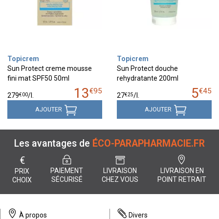
Topicrem
Topicrem
Sun Protect creme mousse
Sun Protect douche
fini mat SPF50 50ml
rehydratante 200ml
13
5
€
95
€
45
€
00
€
25
279
/
l.
27
/
l.
AJOUTER
AJOUTER
Les avantages de
ÉCO-PARAPHARMACIE.FR
€
PAIEMENT
LIVRAISON
LIVRAISON EN
PRIX
SÉCURISÉ
CHEZ VOUS
POINT RETRAIT
CHOIX
À propos
Divers