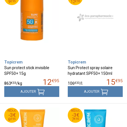
95
€
95
€
9
12
€
95
€
95
9
12
Topicrem
Topicrem
Sun protect stick invisible
Sun Protect spray solaire
SPF50+ 15g
hydratant SPF50+ 150ml
12
15
€
95
€
95
€
33
€
33
863
/kg
106
/
l.
AJOUTER
AJOUTER
95
€
95
€
RÉDUC
9
RÉDUC
10
-3€
-3€
95
€
95
€
6
7
€
95
€
95
6
7