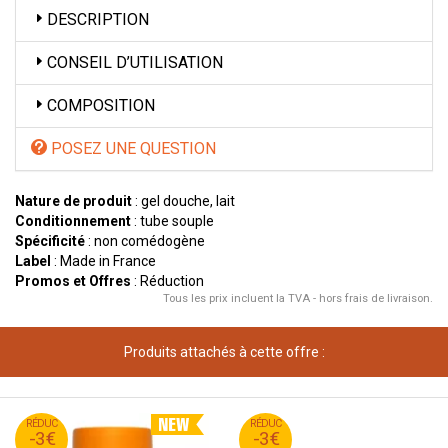
DESCRIPTION
CONSEIL D’UTILISATION
COMPOSITION
POSEZ UNE QUESTION
Nature de produit
: gel douche, lait
Conditionnement
: tube souple
Spécificité
: non comédogène
Label
: Made in France
Promos et Offres
: Réduction
Tous les prix incluent la TVA - hors frais de livraison.
Produits attachés à cette offre :
95
€
95
€
RÉDUC
12
RÉDUC
15
-3€
-3€