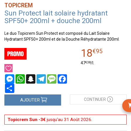
TOPICREM
Sun Protect lait solaire hydratant
SPF50+ 200ml + douche 200ml
Le duo Topicrem Sun Protect est composé du Lait Solaire
Hydratant SPF50+ 200ml et de la Douche Réhydratante 200ml.
18
€
95
€
38
47
/
l.
Messenger
WhatsApp
Snapchat
Telegram
Message
Facebook
Partager
CONTINUER
AJOUTER
Topicrem Sun -3€
jusqu'au 31 Août 2026.