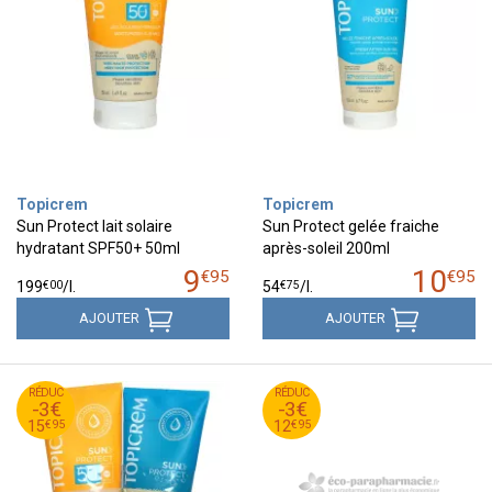
Topicrem
Topicrem
Sun Protect lait solaire
Sun Protect gelée fraiche
hydratant SPF50+ 50ml
après-soleil 200ml
9
10
€
95
€
95
€
00
€
75
199
/
l.
54
/
l.
AJOUTER
AJOUTER
95
€
95
€
RÉDUC
18
RÉDUC
15
-3€
-3€
95
€
95
€
15
12
€
95
€
95
15
12