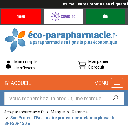
Les meilleures promos en cliquant ici
Promotions
Covid-
Produits
&
19
bio
Offres
Coronavirus
éco-
Mon panier
Mon compte
parapharmacie.fr
0 produit
Je m’inscris
éco-
ACCUEIL
MENU
parapharmacie.fr
éco-parapharmacie.fr
Marque
Garancia
Sun Protect l'Eau solaire protectrice métamorphosante
SPF50+ 150ml