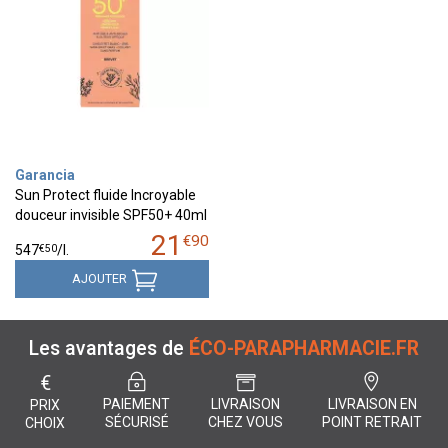
Garancia
Sun Protect fluide Incroyable
douceur invisible SPF50+ 40ml
21
€
90
€
50
547
/
l.
AJOUTER
Les avantages de
ÉCO-PARAPHARMACIE.FR
€
PAIEMENT
LIVRAISON
LIVRAISON EN
PRIX
SÉCURISÉ
CHEZ VOUS
POINT RETRAIT
CHOIX