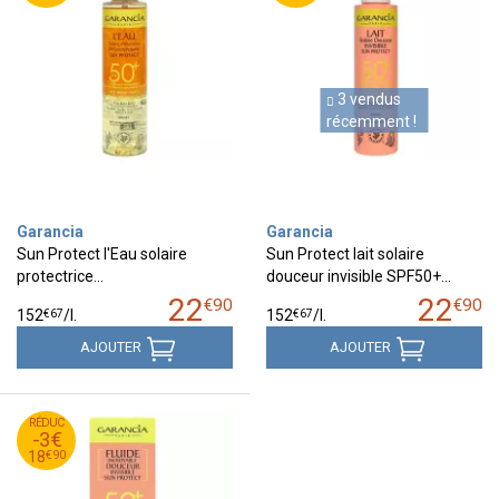
3 vendus
récemment !
Garancia
Garancia
Sun Protect l'Eau solaire
Sun Protect lait solaire
protectrice…
douceur invisible SPF50+…
22
22
€
90
€
90
€
67
€
67
152
/
l.
152
/
l.
AJOUTER
AJOUTER
90
€
RÉDUC
21
-3€
90
€
18
€
90
18