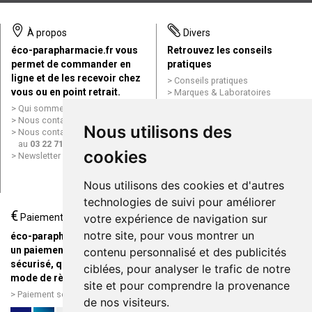
À propos
Divers
éco-parapharmacie.fr vous
Retrouvez les conseils
permet de commander en
pratiques
ligne et de les recevoir chez
Conseils pratiques
vous ou en point retrait.
Marques & Laboratoires
Conditions générales de vente
Qui sommes nous ?
(CGV)
Nous contacter par e-mail
Nous utilisons des
Mentions légales
Nous contacter par téléphone
Données personnelles
au
03 22 71 64 10
Cookies
cookies
Newsletter
Mes préférences Cookies
Grande Pharmacie d’Amiens en
Nous utilisons des cookies et d'autres
ligne
technologies de suivi pour améliorer
€
Livraison / Point retrait
Paiement
votre expérience de navigation sur
Commandez en ligne et
notre site, pour vous montrer un
éco-parapharmacie.fr offre
recevez votre commande
un paiement entièrement
contenu personnalisé et des publicités
rapidement chez vous ou en
sécurisé, quel que soit le
ciblées, pour analyser le trafic de notre
point retrait
mode de règlement
site et pour comprendre la provenance
Livraison chez vous ou en
Paiement sécurisé et simple
de nos visiteurs.
points relais