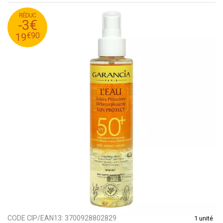
RÉDUC
90
€
22
-3€
90
€
19
€
90
19
CODE CIP/EAN13:
3700928802829
1 unité