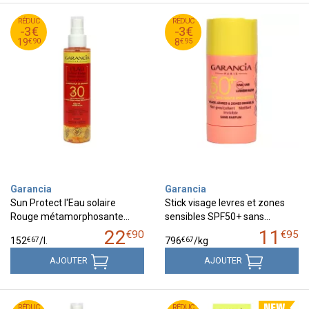
90
€
95
€
RÉDUC
22
RÉDUC
11
-3€
-3€
90
€
95
€
19
8
€
90
€
95
19
8
Garancia
Garancia
Sun Protect l'Eau solaire
Stick visage levres et zones
Rouge métamorphosante…
sensibles SPF50+ sans…
22
11
€
90
€
95
€
67
€
67
152
/
l.
796
/kg
AJOUTER
AJOUTER
95
€
90
€
RÉDUC
17
RÉDUC
21