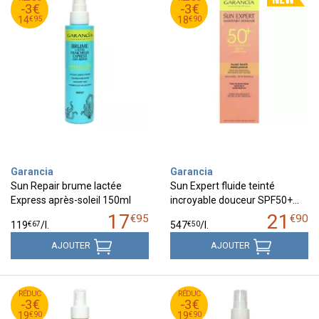
-3€
-3€
95
€
90
€
14
18
€
95
€
90
14
18
Garancia
Garancia
Sun Repair brume lactée
Sun Expert fluide teinté
Express après-soleil 150ml
incroyable douceur SPF50+…
17
21
€
95
€
90
€
67
€
50
119
/
l.
547
/
l.
AJOUTER
AJOUTER
90
€
90
€
RÉDUC
22
RÉDUC
22
-3€
-3€
90
€
90
€
19
19
€
90
€
90
19
19