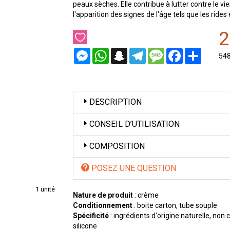
peaux sèches. Elle contribue à lutter contre le vie
l'apparition des signes de l'âge tels que les rides e
2
Messenger
WhatsApp
Snapchat
Telegram
Message
Facebook
Partager
54
DESCRIPTION
CONSEIL D’UTILISATION
COMPOSITION
POSEZ UNE QUESTION
1 unité
Nature de produit
: crème
Conditionnement
: boite carton, tube souple
Spécificité
: ingrédients d'origine naturelle, non
silicone