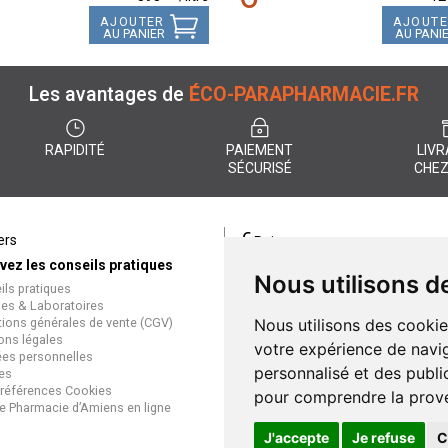
AJOUTER
AJOUT
AU PANIER
AU PANI
Les avantages de
ÉCO-PARAPHARMACIE.FR
RAPIDITÉ
PAIEMENT
LIVR
SÉCURISÉ
CHEZ
€
ers
Paiement
vez les conseils pratiques
éco-parapharmacie.fr offre un
Nous utilisons d
ils pratiques
paiement entièrement sécurisé
es & Laboratoires
que soit le mode de règlement
tions générales de vente (CGV)
Nous utilisons des cookie
Paiement sécurisé et simple
ons légales
votre expérience de navig
es personnelles
personnalisé et des public
es
références Cookies
pour comprendre la prove
e Pharmacie d’Amiens en ligne
J'accepte
Je refuse
C