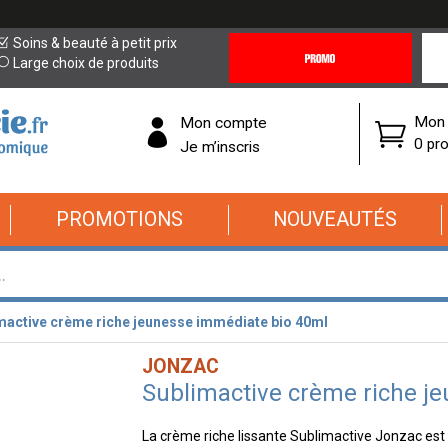
Promotions
Covi
Soins & beauté à petit prix
&
19
Large choix de produits
Offres
Cor
Mon 
Mon compte
0 pro
Je m’inscris
PROMOTIONS
NOUVEAUTÉS
mactive crème riche jeunesse immédiate bio 40ml
JONZAC
Sublimactive crème riche j
La crème riche lissante Sublimactive Jonzac est 