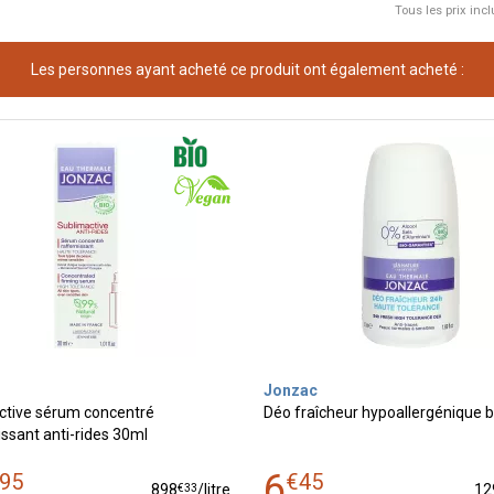
Tous les prix incl
Les personnes ayant acheté ce produit ont également acheté :
Jonzac
ctive sérum concentré
Déo fraîcheur hypoallergénique 
ssant anti-rides 30ml
6
95
€
45
€
33
898
/
litre
12