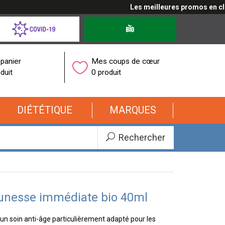
Les meilleures promos en cliqu
d-
Produits
bio
onavirus
panier
Mes coups de cœur
duit
0 produit
DIÉTÉTIQUE
MARQUES
Rechercher
eunesse immédiate bio 40ml
un soin anti-âge particulièrement adapté pour les