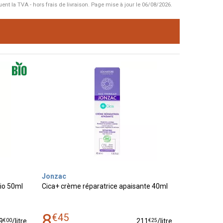
uent la TVA - hors frais de livraison.
Page mise à jour le 06/08/2026.
Jonzac
bio 50ml
Cica+ crème réparatrice apaisante 40ml
8
€
45
€
00
€
25
9
/
litre
211
/
litre