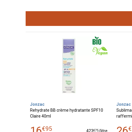
Jonzac
Jonzac
Rehydrate BB crème hydratante SPF10
Sublima
Claire 40ml
raffermi
16
26
€
95
€
€
75
423
/
litre