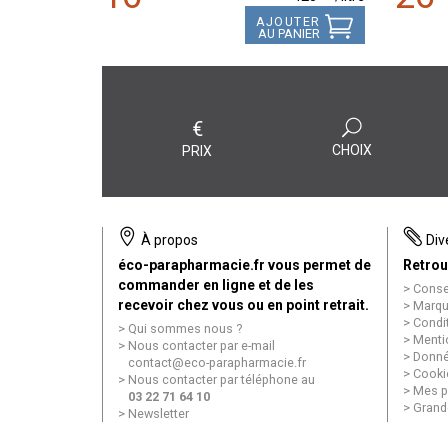
AJOUTER
AU PANIER
€
CHOIX
PRIX
À propos
Div
éco-parapharmacie.fr vous permet de
Retrou
commander en ligne et de les
Conse
recevoir chez vous ou en point retrait.
Marqu
Condi
Qui sommes nous ?
Menti
Nous contacter par e-mail
Donné
contact
@
eco-parapharmacie.fr
Cooki
Nous contacter par téléphone au
Mes p
03 22 71 64 10
Grand
Newsletter