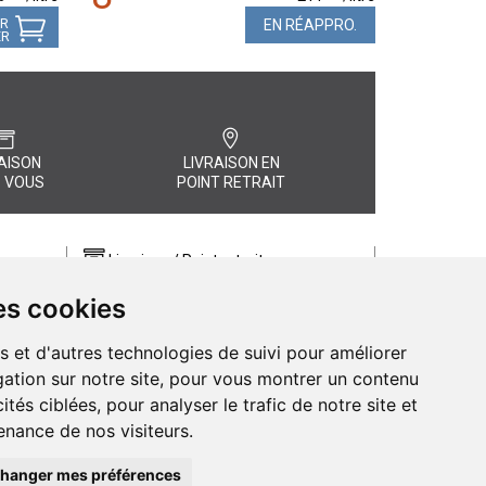
ER
EN RÉAPPRO.
ER
AISON
LIVRAISON EN
 VOUS
POINT RETRAIT
Livraison / Point retrait
Commandez en ligne et recevez votre
es cookies
commande rapidement chez vous ou
, quel
en point retrait
s et d'autres technologies de suivi pour améliorer
Livraison chez vous ou en points relais
ation sur notre site, pour vous montrer un contenu
ités ciblées, pour analyser le trafic de notre site et
nance de nos visiteurs.
hanger mes préférences