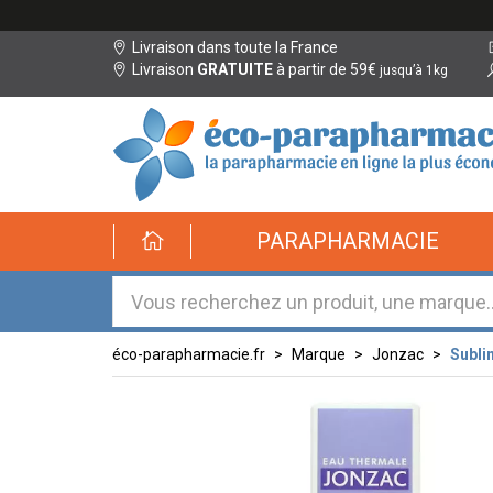
Livraison dans toute la France
Livraison
GRATUITE
à partir de 59€
jusqu’à 1kg
éco-
PARAPHARMACIE
parapharmacie.fr
éco-
parapharmacie.fr
éco-parapharmacie.fr
Marque
Jonzac
Subli