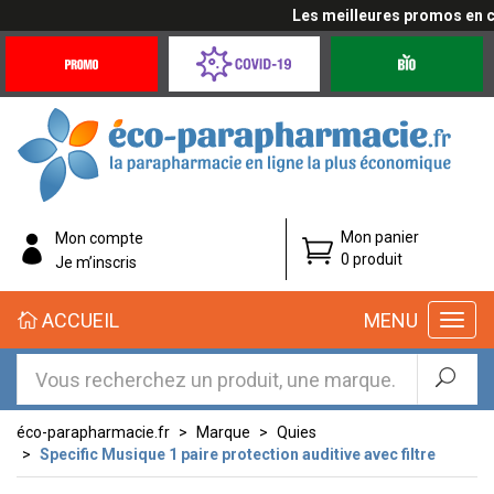
Les meilleures promos en cliq
Promotions
Covid-
Produits
&
19
bio
Offres
Coronavirus
éco-
Mon panier
Mon compte
parapharmacie.fr
0 produit
Je m’inscris
éco-
ACCUEIL
MENU
parapharmacie.fr
éco-parapharmacie.fr
Marque
Quies
Specific Musique 1 paire protection auditive avec filtre