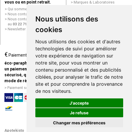
vous ou en point retrait.
Marques & Laboratoires
Conditions générales de vente
Qui sommes nous ?
(CGV)
Nous contacter par e-mail
Nous utilisons des
Mentions légales
Nous contacter par téléphone
Données personnelles
au
03 22 71 64 10
Cookies
cookies
Newsletter
Mes préférences Cookies
Grande Pharmacie d’Amiens en
Nous utilisons des cookies et d'autres
ligne
technologies de suivi pour améliorer
€
Livraison / Point retrait
Paiement
votre expérience de navigation sur
Commandez en ligne et
notre site, pour vous montrer un
éco-parapharmacie.fr offre
recevez votre commande
un paiement entièrement
contenu personnalisé et des publicités
rapidement chez vous ou en
sécurisé, quel que soit le
ciblées, pour analyser le trafic de notre
point retrait
mode de règlement
site et pour comprendre la provenance
Livraison chez vous ou en
Paiement sécurisé et simple
de nos visiteurs.
points relais
J'accepte
Je refuse
Changer mes préférences
Apotekisto