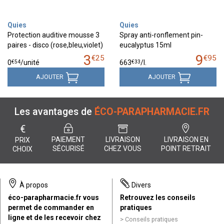
Quies
Quies
Protection auditive mousse 3
Spray anti-ronflement pin-
paires - disco (rose,bleu,violet)
eucalyptus 15ml
3
9
€
25
€
95
€
54
€
33
0
/unité
663
/
l.
AJOUTER
AJOUTER
Les avantages de
ÉCO-PARAPHARMACIE.FR
€
PAIEMENT
LIVRAISON
LIVRAISON EN
PRIX
SÉCURISÉ
CHEZ VOUS
POINT RETRAIT
CHOIX
À propos
Divers
éco-parapharmacie.fr vous
Retrouvez les conseils
permet de commander en
pratiques
ligne et de les recevoir chez
Conseils pratiques