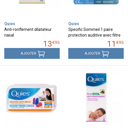
Quies
Quies
Anti-ronflement dilatateur
Specific Sommeil 1 paire
nasal
protection auditive avec filtre
13
11
€
95
€
95
AJOUTER
AJOUTER