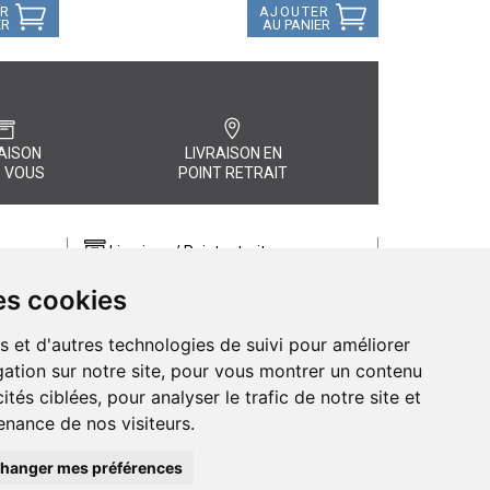
ER
AJOUTER
ER
AU PANIER
AISON
LIVRAISON EN
 VOUS
POINT RETRAIT
Livraison / Point retrait
Commandez en ligne et recevez votre
es cookies
commande rapidement chez vous ou
, quel
en point retrait
s et d'autres technologies de suivi pour améliorer
Livraison chez vous ou en points relais
ation sur notre site, pour vous montrer un contenu
ités ciblées, pour analyser le trafic de notre site et
nance de nos visiteurs.
hanger mes préférences