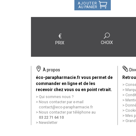
AJOUTER
AU PANIER
€
CHOIX
PRIX
À propos
Div
éco-parapharmacie.fr vous permet de
Retrou
commander en ligne et de les
Conse
recevoir chez vous ou en point retrait.
Marqu
Condi
Qui sommes nous ?
Menti
Nous contacter par e-mail
Donné
contact
@
eco-parapharmacie.fr
Cooki
Nous contacter par téléphone au
Mes p
03 22 71 64 10
Grand
Newsletter