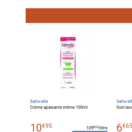
Saforelle
Saforel
Crème apaisante intime 100ml
Soin lav
10
6
€
95
€
6
€
50
109
/
litre