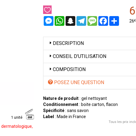
6
Messenger
WhatsApp
Snapchat
Telegram
Message
Facebook
Partager
€
26
DESCRIPTION
CONSEIL D’UTILISATION
COMPOSITION
POSEZ UNE QUESTION
Nature de produit
: gel nettoyant
Conditionnement
: boite carton, flacon
Spécificité
: sans savon
Label
: Made in France
1 unité
6M
Tous les prix incl
le dermatologique,