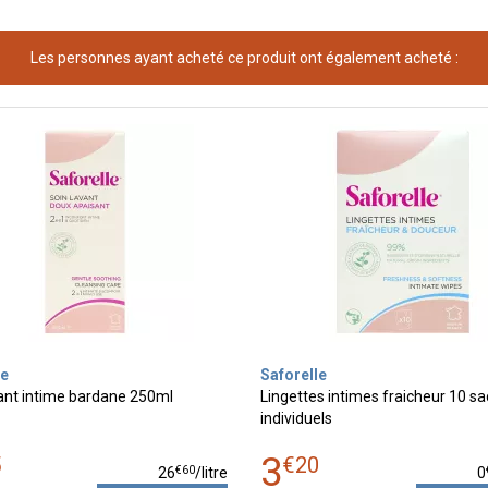
Les personnes ayant acheté ce produit ont également acheté :
le
Saforelle
ant intime bardane 250ml
Lingettes intimes fraicheur 10 s
individuels
3
5
€
20
€
60
26
/
litre
0