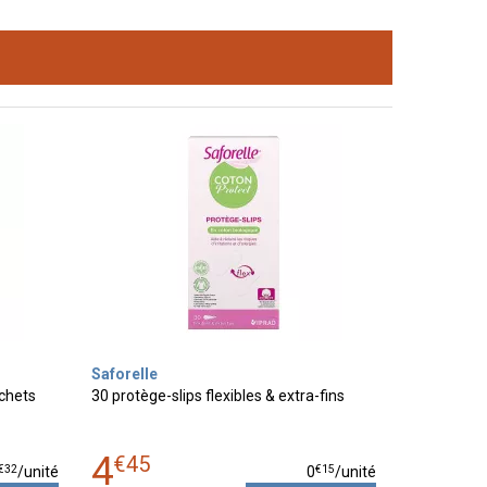
Saforelle
achets
30 protège-slips flexibles & extra-fins
4
€
45
€
32
€
15
/unité
0
/unité