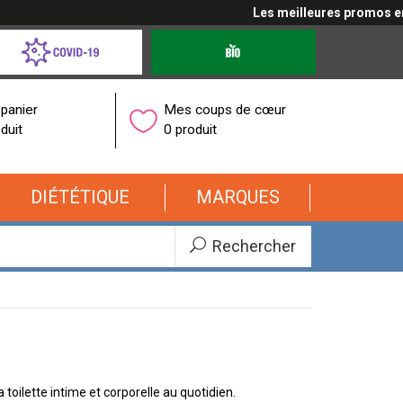
Les meilleures promos en cl
d-
Produits
bio
onavirus
panier
Mes coups de cœur
duit
0 produit
DIÉTÉTIQUE
MARQUES
Rechercher
a toilette intime et corporelle au quotidien.