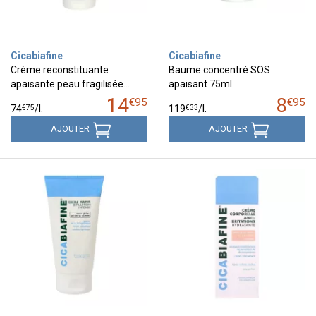
Cicabiafine
Cicabiafine
Crème reconstituante
Baume concentré SOS
apaisante peau fragilisée…
apaisant 75ml
14
8
€
95
€
95
€
75
€
33
74
/
l.
119
/
l.
AJOUTER
AJOUTER