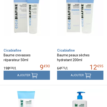
Cicabiafine
Cicabiafine
Baume crevasses
Baume peaux sèches
réparateur 50ml
hydratant 200ml
9
12
€
90
€
95
€
00
€
75
198
/
l.
64
/
l.
AJOUTER
AJOUTER