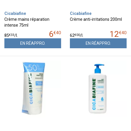
Cicabiafine
Cicabiafine
Crème mains réparation
Crème anti-irritations 200ml
intense 75ml
6
12
€
40
€
40
€
33
€
00
85
/
l.
62
/
l.
EN RÉAPPRO.
EN RÉAPPRO.