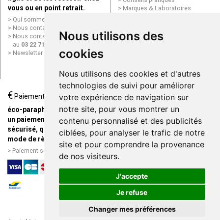
vous ou en point retrait.
Marques & Laboratoires
Conditions générales de vente
Qui sommes nous ?
(CGV)
Nous contacter par e-mail
Nous utilisons des
Mentions légales
Nous contacter par téléphone
Données personnelles
au
03 22 71 64 10
Cookies
cookies
Newsletter
Mes préférences Cookies
Grande Pharmacie d’Amiens en
Nous utilisons des cookies et d'autres
ligne
technologies de suivi pour améliorer
€
Livraison / Point retrait
votre expérience de navigation sur
Paiement
Commandez en ligne et
notre site, pour vous montrer un
éco-parapharmacie.fr offre
recevez votre commande
un paiement entièrement
contenu personnalisé et des publicités
rapidement chez vous ou en
sécurisé, quel que soit le
ciblées, pour analyser le trafic de notre
point retrait
mode de règlement
site et pour comprendre la provenance
Livraison chez vous ou en
Paiement sécurisé et simple
de nos visiteurs.
points relais
J'accepte
Je refuse
Changer mes préférences