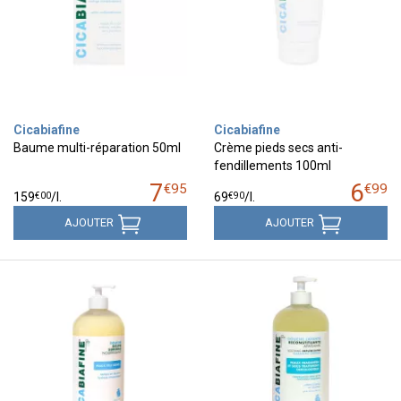
Cicabiafine
Cicabiafine
Baume multi-réparation 50ml
Crème pieds secs anti-
fendillements 100ml
7
6
€
95
€
99
€
00
€
90
159
/
l.
69
/
l.
AJOUTER
AJOUTER