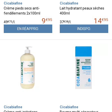
Cicabiafine
Cicabiafine
Crème pieds secs anti-
Lait hydratant peaux sèches
fendillements 2x100ml
400ml
9
14
€
95
€
95
€
75
€
38
49
/
l.
37
/
l.
EN RÉAPPRO.
INDISPO.
Cicabiafine
Cicabiafine