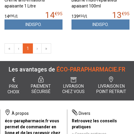
Crème anti-irritations
Baume multi-réparateur
apaisante 1 Litre
apaisant 100ml
14
13
€
95
€
95
€
95
€
50
14
/
l.
139
/
l.
INDISPO.
INDISPO.
«
‹
1
›
»
Les avantages de
ÉCO-PARAPHARMACIE.FR
€
PAIEMENT
LIVRAISON
LIVRAISON EN
PRIX
SÉCURISÉ
CHEZ VOUS
POINT RETRAIT
CHOIX
À propos
Divers
éco-parapharmacie.fr vous
Retrouvez les conseils
permet de commander en
pratiques
ligne et de les recevoir chez
Conseils pratiques