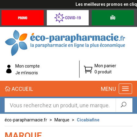
Les meilleures promos en cliqua
Promotions
Covid-
Produits
&
19
bio
Offres
Coronavirus
éco-
Mon panier
Mon compte
parapharmacie.fr
0 produit
Je m’inscris
éco-
ACCUEIL
MENU
parapharmacie.fr
éco-parapharmacie.fr
Marque
Cicabiafine
MARQUE