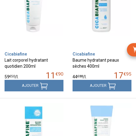
Cicabiafine
Cicabiafine
Lait corporel hydratant
Baume hydratant peaux
quotidien 200ml
sèches 400ml
11
17
€
90
€
95
€
50
€
88
59
/
l.
44
/
l.
AJOUTER
AJOUTER