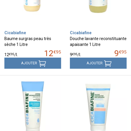
Cicabiafine
Cicabiafine
Baume surgras peau très
Douche lavante reconstituante
sèche 1 Litre
apaisante 1 Litre
12
9
€
95
€
95
€
95
€
95
12
/
l.
9
/
l.
AJOUTER
AJOUTER