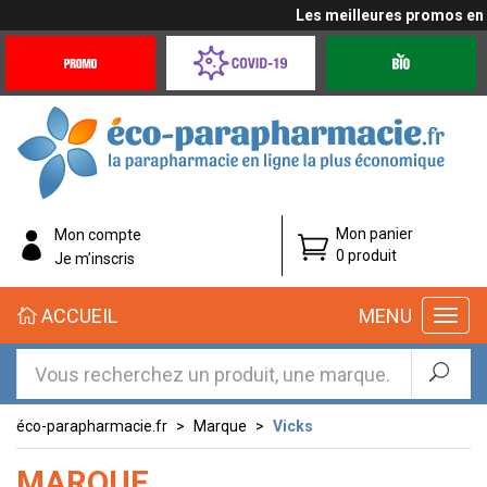
Les meilleures promos en cl
Promotions
Covid-
Produits
&
19
bio
Offres
Coronavirus
éco-
Mon panier
Mon compte
parapharmacie.fr
0 produit
Je m’inscris
éco-
ACCUEIL
MENU
parapharmacie.fr
éco-parapharmacie.fr
Marque
Vicks
MARQUE