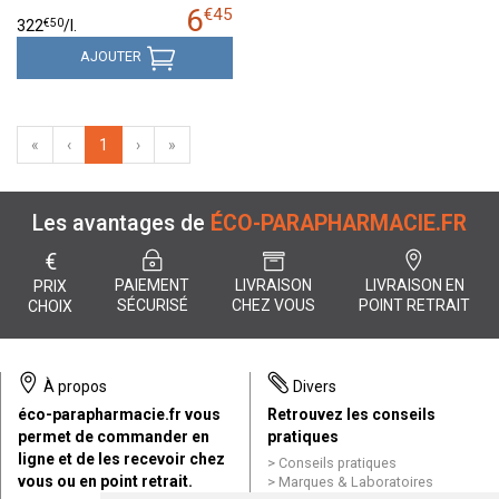
6
€
45
€
50
322
/
l.
AJOUTER
«
‹
1
›
»
Les avantages de
ÉCO-PARAPHARMACIE.FR
€
PAIEMENT
LIVRAISON
LIVRAISON EN
PRIX
SÉCURISÉ
CHEZ VOUS
POINT RETRAIT
CHOIX
À propos
Divers
éco-parapharmacie.fr vous
Retrouvez les conseils
permet de commander en
pratiques
ligne et de les recevoir chez
Conseils pratiques
vous ou en point retrait.
Marques & Laboratoires