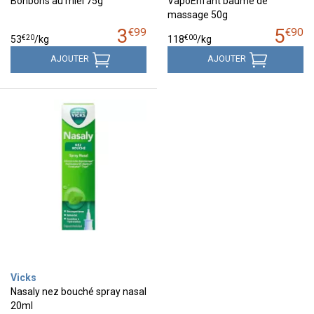
Bonbons au miel 75g
VapoEnfant baume de
massage 50g
3
5
€
99
€
90
€
20
€
00
53
/kg
118
/kg
AJOUTER
AJOUTER
Vicks
Nasaly nez bouché spray nasal
20ml