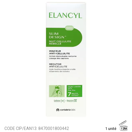
CODE CIP/EAN13:
8470001800442
1 unité
12M