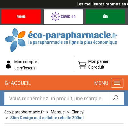
Les meilleures promos en cli
Promotions
Covid-
Produits
&
19
bio
Offres
Coronavirus
éco-
Mon panier
Mon compte
parapharmacie.fr
0 produit
Je m’inscris
éco-
ACCUEIL
MENU
parapharmacie.fr
éco-parapharmacie.fr
Marque
Elancyl
Slim Design nuit cellulite rebelle 200ml