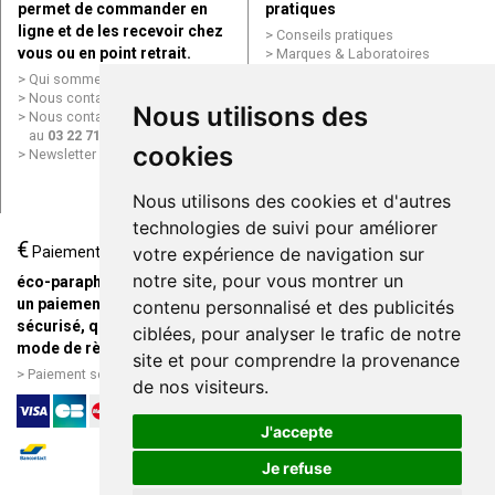
permet de commander en
pratiques
ligne et de les recevoir chez
Conseils pratiques
vous ou en point retrait.
Marques & Laboratoires
Conditions générales de vente
Qui sommes nous ?
(CGV)
Nous contacter par e-mail
Nous utilisons des
Mentions légales
Nous contacter par téléphone
Données personnelles
au
03 22 71 64 10
Cookies
cookies
Newsletter
Mes préférences Cookies
Grande Pharmacie d’Amiens en
Nous utilisons des cookies et d'autres
ligne
technologies de suivi pour améliorer
€
Livraison / Point retrait
Paiement
votre expérience de navigation sur
Commandez en ligne et
notre site, pour vous montrer un
éco-parapharmacie.fr offre
recevez votre commande
un paiement entièrement
contenu personnalisé et des publicités
rapidement chez vous ou en
sécurisé, quel que soit le
ciblées, pour analyser le trafic de notre
point retrait
mode de règlement
site et pour comprendre la provenance
Livraison chez vous ou en
Paiement sécurisé et simple
de nos visiteurs.
points relais
J'accepte
Je refuse