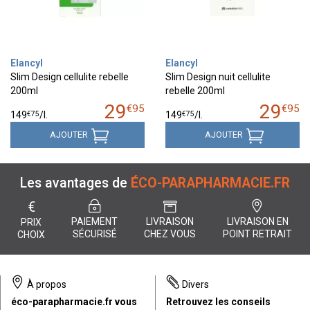
Elancyl
Elancyl
Slim Design cellulite rebelle
Slim Design nuit cellulite
200ml
rebelle 200ml
29
29
€
95
€
95
€
75
€
75
149
/
l.
149
/
l.
AJOUTER
AJOUTER
Les avantages de
ÉCO-PARAPHARMACIE.FR
€
PAIEMENT
LIVRAISON
LIVRAISON EN
PRIX
SÉCURISÉ
CHEZ VOUS
POINT RETRAIT
CHOIX
À propos
Divers
éco-parapharmacie.fr vous
Retrouvez les conseils