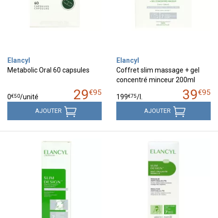
Elancyl
Elancyl
Metabolic Oral 60 capsules
Coffret slim massage + gel
concentré minceur 200ml
29
39
€
95
€
95
€
50
€
75
0
/unité
199
/
l.
AJOUTER
AJOUTER