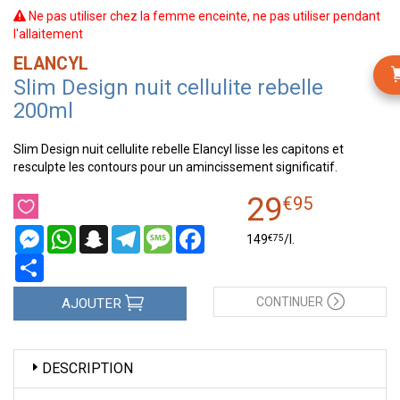
Ne pas utiliser chez la femme enceinte, ne pas utiliser pendant
l'allaitement
ELANCYL
Slim Design nuit cellulite rebelle
200ml
Slim Design nuit cellulite rebelle Elancyl lisse les capitons et
resculpte les contours pour un amincissement significatif.
29
€
95
Messenger
WhatsApp
Snapchat
Telegram
Message
Facebook
€
75
149
/
l.
Partager
CONTINUER
AJOUTER
DESCRIPTION