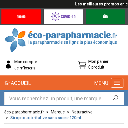
Les meilleures promos en cliq
Promotions
Covid-
Produits
&
19
bio
Offres
Coronavirus
éco-
Mon panier
Mon compte
parapharmacie.fr
0 produit
Je m’inscris
éco-
ACCUEIL
MENU
parapharmacie.fr
éco-parapharmacie.fr
Marque
Naturactive
Sirop toux irritative sans sucre 120ml