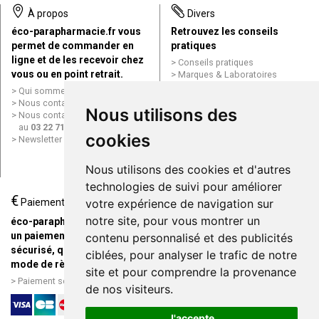
À propos
Divers
éco-parapharmacie.fr vous
Retrouvez les conseils
permet de commander en
pratiques
ligne et de les recevoir chez
Conseils pratiques
vous ou en point retrait.
Marques & Laboratoires
Conditions générales de vente
Qui sommes nous ?
(CGV)
Nous contacter par e-mail
Nous utilisons des
Mentions légales
Nous contacter par téléphone
Données personnelles
au
03 22 71 64 10
Cookies
cookies
Newsletter
Mes préférences Cookies
Grande Pharmacie d’Amiens en
Nous utilisons des cookies et d'autres
ligne
technologies de suivi pour améliorer
€
Livraison / Point retrait
Paiement
votre expérience de navigation sur
Commandez en ligne et
notre site, pour vous montrer un
éco-parapharmacie.fr offre
recevez votre commande
un paiement entièrement
contenu personnalisé et des publicités
rapidement chez vous ou en
sécurisé, quel que soit le
ciblées, pour analyser le trafic de notre
point retrait
mode de règlement
site et pour comprendre la provenance
Livraison chez vous ou en
Paiement sécurisé et simple
de nos visiteurs.
points relais
J'accepte