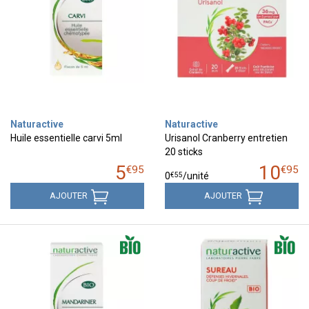
Naturactive
Naturactive
Huile essentielle carvi 5ml
Urisanol Cranberry entretien
20 sticks
5
10
€
95
€
95
€
55
0
/unité
AJOUTER
AJOUTER