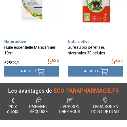
Naturactive
Naturactive
Huile essentielle Mandarinier
Sureau bio défenses
10ml
hivernales 30 gélules
5
5
€
25
€
65
€
00
525
/
l.
AJOUTER
AJOUTER
Les avantages de
ÉCO-PARAPHARMACIE.FR
€
PAIEMENT
LIVRAISON
LIVRAISON EN
PRIX
SÉCURISÉ
CHEZ VOUS
POINT RETRAIT
CHOIX