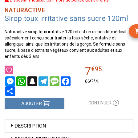
Dispositif médical, tenir hors de portée des enfants
NATURACTIVE
Sirop toux irritative sans sucre 120ml
Naturactive sirop toux irritative 120 ml est un dispositif médical
spécialement conçu pour traiter la toux sèche, irritative et
allergique, ainsi que les irritations de la gorge. Sa formule sans
sucre, à base d'extraits végétaux convient aux adultes et aux
enfants dès 3 ans.
7
€
95
Messenger
WhatsApp
Snapchat
Telegram
Message
Facebook
€
25
66
/
l.
Partager
CONTINUER
AJOUTER
DESCRIPTION