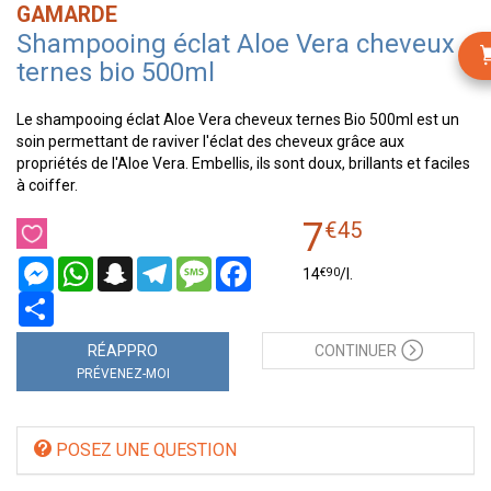
GAMARDE
Shampooing éclat Aloe Vera cheveux
ternes bio 500ml
Le shampooing éclat Aloe Vera cheveux ternes Bio 500ml est un
soin permettant de raviver l'éclat des cheveux grâce aux
propriétés de l'Aloe Vera. Embellis, ils sont doux, brillants et faciles
à coiffer.
7
€
45
Messenger
WhatsApp
Snapchat
Telegram
Message
Facebook
€
90
14
/
l.
Partager
RÉAPPRO
CONTINUER
PRÉVENEZ-MOI
POSEZ UNE QUESTION