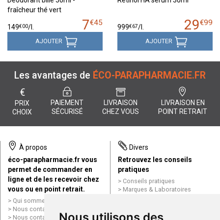
Déodorant bille 50ml -
Retinol HA serum 30ml
fraîcheur thé vert
7
29
€
45
€
99
€
00
€
67
149
/
l.
999
/
l.
AJOUTER
AJOUTER
Les avantages de
ÉCO-PARAPHARMACIE.FR
€
PAIEMENT
LIVRAISON
LIVRAISON EN
PRIX
SÉCURISÉ
CHEZ VOUS
POINT RETRAIT
CHOIX
À propos
Divers
éco-parapharmacie.fr vous
Retrouvez les conseils
permet de commander en
pratiques
ligne et de les recevoir chez
Conseils pratiques
vous ou en point retrait.
Marques & Laboratoires
Conditions générales de vente
Qui sommes nous ?
(CGV)
Nous contacter par e-mail
Nous utilisons des
Mentions légales
Nous contacter par téléphone