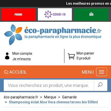
Les meilleures promos en cli
Promotions
Covid-
Produits
&
19
bio
Offres
Coronavirus
éco-
Mon panier
Mon compte
parapharmacie.fr
0 produit
Je m’inscris
éco-
ACCUEIL
MENU
parapharmacie.fr
éco-parapharmacie.fr
Marque
Gamarde
Shampooing éclat Aloe Vera cheveux ternes bio 500ml