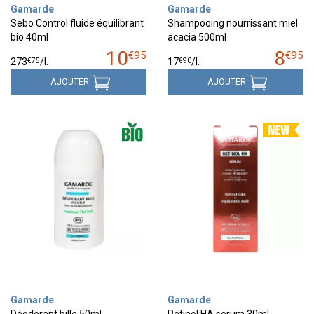
Gamarde
Gamarde
Sebo Control fluide équilibrant
Shampooing nourrissant miel
bio 40ml
acacia 500ml
10
8
€
95
€
95
€
75
€
90
273
/
l.
17
/
l.
AJOUTER
AJOUTER
Gamarde
Gamarde