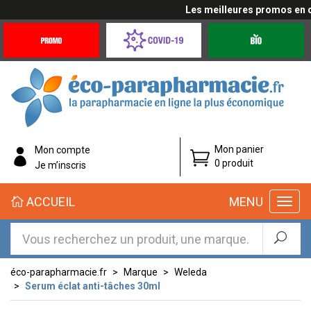
Les meilleures promos en cli
Promotions
Covid-
Produits
&
19
bio
Offres
Coronavirus
éco-
Mon panier
Mon compte
parapharmacie.fr
0 produit
Je m’inscris
éco-
ACCUEIL
MENU
parapharmacie.fr
éco-parapharmacie.fr
Marque
Weleda
Serum éclat anti-tâches 30ml