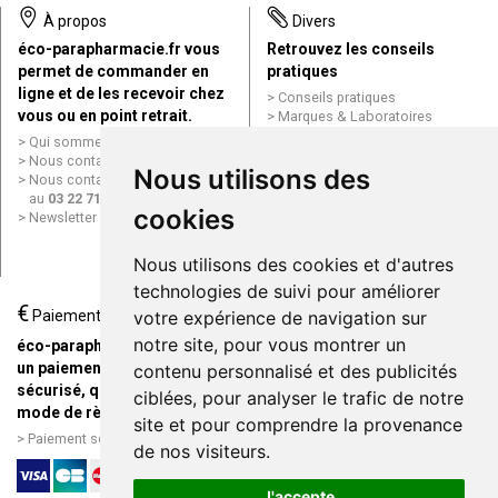
À propos
Divers
éco-parapharmacie.fr vous
Retrouvez les conseils
permet de commander en
pratiques
ligne et de les recevoir chez
Conseils pratiques
vous ou en point retrait.
Marques & Laboratoires
Conditions générales de vente
Qui sommes nous ?
(CGV)
Nous contacter par e-mail
Nous utilisons des
Mentions légales
Nous contacter par téléphone
Données personnelles
au
03 22 71 64 10
Cookies
cookies
Newsletter
Mes préférences Cookies
Grande Pharmacie d’Amiens en
Nous utilisons des cookies et d'autres
ligne
technologies de suivi pour améliorer
€
Livraison / Point retrait
Paiement
votre expérience de navigation sur
Commandez en ligne et
notre site, pour vous montrer un
éco-parapharmacie.fr offre
recevez votre commande
un paiement entièrement
contenu personnalisé et des publicités
rapidement chez vous ou en
sécurisé, quel que soit le
ciblées, pour analyser le trafic de notre
point retrait
mode de règlement
site et pour comprendre la provenance
Livraison chez vous ou en
Paiement sécurisé et simple
de nos visiteurs.
points relais
J'accepte