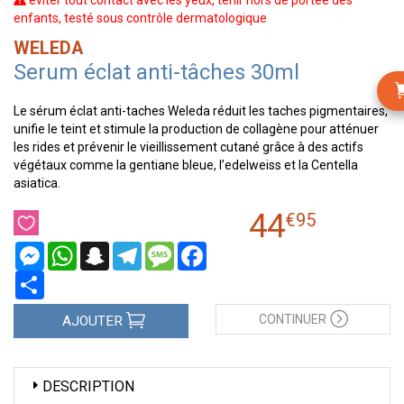
éviter tout contact avec les yeux, tenir hors de portée des
enfants, testé sous contrôle dermatologique
WELEDA
Serum éclat anti-tâches 30ml
Le sérum éclat anti-taches Weleda réduit les taches pigmentaires,
unifie le teint et stimule la production de collagène pour atténuer
les rides et prévenir le vieillissement cutané grâce à des actifs
végétaux comme la gentiane bleue, l’edelweiss et la Centella
asiatica.
44
€
95
Messenger
WhatsApp
Snapchat
Telegram
Message
Facebook
Partager
CONTINUER
AJOUTER
DESCRIPTION