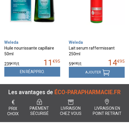
Weleda
Weleda
Huile nourrissante capillaire
Lait serum raffermissant
50ml
250ml
11
14
€
95
€
95
€
00
€
80
239
/
l.
59
/
l.
EN RÉAPPRO.
AJOUTER
Les avantages de
ÉCO-PARAPHARMACIE.FR
€
PAIEMENT
LIVRAISON
LIVRAISON EN
PRIX
SÉCURISÉ
CHEZ VOUS
POINT RETRAIT
CHOIX