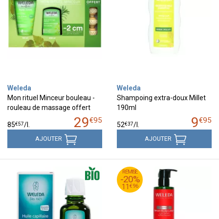
Weleda
Weleda
Mon rituel Minceur bouleau -
Shampoing extra-doux Millet
rouleau de massage offert
190ml
29
9
€
95
€
95
€
57
€
37
85
/
l.
52
/
l.
AJOUTER
AJOUTER
95
€
REMISE
14
-20%
96
€
11
€
96
11