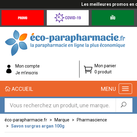
Les meilleures promos en cliq
Promotions
Covid-
Produits
&
19
bio
Offres
Coronavirus
éco-
Mon panier
Mon compte
parapharmacie.fr
0 produit
Je m’inscris
éco-
ACCUEIL
MENU
parapharmacie.fr
éco-parapharmacie.fr
Marque
Pharmascience
Savon surgras argan 100g