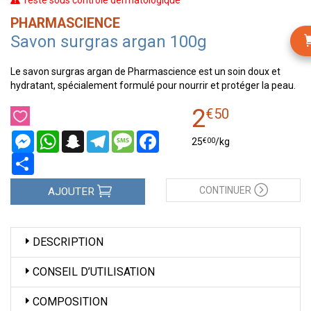
Testé sous contrôle dermatologique
PHARMASCIENCE
Savon surgras argan 100g
Le savon surgras argan de Pharmascience est un soin doux et
hydratant, spécialement formulé pour nourrir et protéger la peau.
2
€
50
Messenger
WhatsApp
Snapchat
Telegram
Message
Facebook
€
00
25
/kg
Partager
CONTINUER
AJOUTER
DESCRIPTION
CONSEIL D’UTILISATION
COMPOSITION