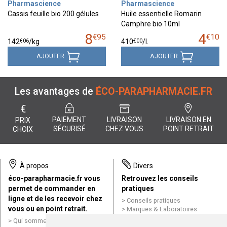
Pharmascience
Pharmascience
Cassis feuille bio 200 gélules
Huile essentielle Romarin
Camphre bio 10ml
8
4
€
95
€
10
€
06
€
00
142
/kg
410
/
l.
AJOUTER
AJOUTER
Les avantages de
ÉCO-PARAPHARMACIE.FR
€
PAIEMENT
LIVRAISON
LIVRAISON EN
PRIX
SÉCURISÉ
CHEZ VOUS
POINT RETRAIT
CHOIX
À propos
Divers
éco-parapharmacie.fr vous
Retrouvez les conseils
permet de commander en
pratiques
ligne et de les recevoir chez
Conseils pratiques
vous ou en point retrait.
Marques & Laboratoires
Conditions générales de vente
Qui sommes nous ?
(CGV)