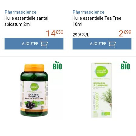
Pharmascience
Pharmascience
Huile essentielle santal
Huile essentielle Tea Tree
spicatum 2ml
10ml
14
2
€
50
€
99
€
00
299
/
l.
AJOUTER
AJOUTER