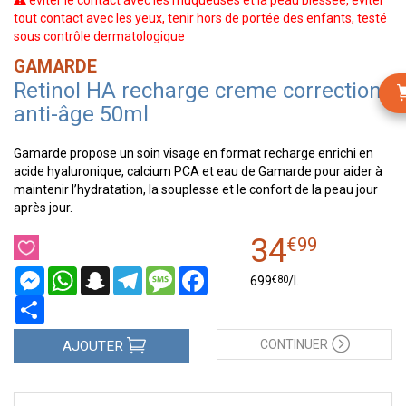
éviter le contact avec les muqueuses et la peau blessée, éviter
tout contact avec les yeux, tenir hors de portée des enfants, testé
sous contrôle dermatologique
GAMARDE
Retinol HA recharge creme correction
anti-âge 50ml
Gamarde propose un soin visage en format recharge enrichi en
acide hyaluronique, calcium PCA et eau de Gamarde pour aider à
maintenir l’hydratation, la souplesse et le confort de la peau jour
après jour.
34
€
99
Messenger
WhatsApp
Snapchat
Telegram
Message
Facebook
€
80
699
/
l.
Partager
CONTINUER
AJOUTER