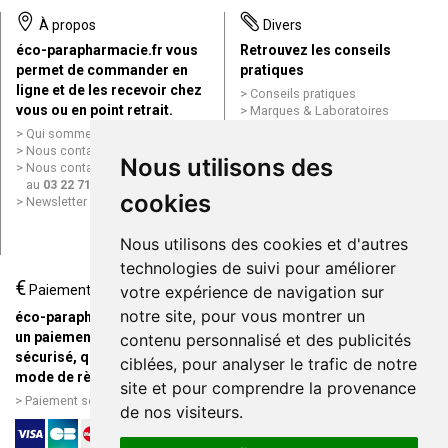
À propos
Divers
éco-parapharmacie.fr vous
Retrouvez les conseils
permet de commander en
pratiques
ligne et de les recevoir chez
Conseils pratiques
vous ou en point retrait.
Marques & Laboratoires
Conditions générales de vente
Qui sommes nous ?
(CGV)
Nous contacter par e-mail
Nous utilisons des
Mentions légales
Nous contacter par téléphone
Données personnelles
au
03 22 71 64 10
Cookies
cookies
Newsletter
Mes préférences Cookies
Grande Pharmacie d’Amiens en
Nous utilisons des cookies et d'autres
ligne
technologies de suivi pour améliorer
€
Livraison / Point retrait
Paiement
votre expérience de navigation sur
Commandez en ligne et
notre site, pour vous montrer un
éco-parapharmacie.fr offre
recevez votre commande
un paiement entièrement
contenu personnalisé et des publicités
rapidement chez vous ou en
sécurisé, quel que soit le
ciblées, pour analyser le trafic de notre
point retrait
mode de règlement
site et pour comprendre la provenance
Livraison chez vous ou en
Paiement sécurisé et simple
de nos visiteurs.
points relais