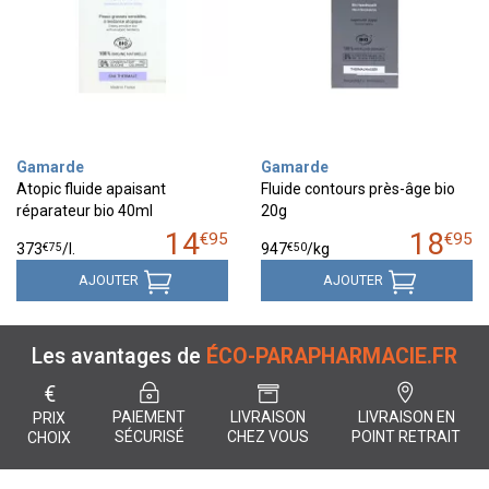
Gamarde
Gamarde
Atopic fluide apaisant
Fluide contours près-âge bio
réparateur bio 40ml
20g
14
18
€
95
€
95
€
75
€
50
373
/
l.
947
/kg
AJOUTER
AJOUTER
Les avantages de
ÉCO-PARAPHARMACIE.FR
€
PAIEMENT
LIVRAISON
LIVRAISON EN
PRIX
SÉCURISÉ
CHEZ VOUS
POINT RETRAIT
CHOIX