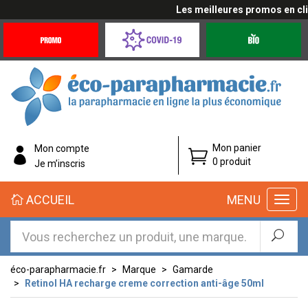
Les meilleures promos en cliqu
Promotions
Covid-
Produits
&
19
bio
Offres
Coronavirus
éco-
Mon panier
Mon compte
parapharmacie.fr
0 produit
Je m’inscris
éco-
ACCUEIL
MENU
parapharmacie.fr
éco-parapharmacie.fr
Marque
Gamarde
Retinol HA recharge creme correction anti-âge 50ml