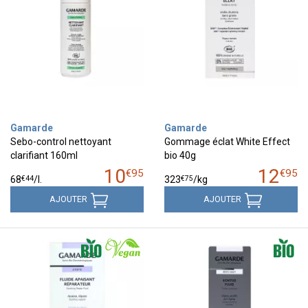
Gamarde
Gamarde
Sebo-control nettoyant
Gommage éclat White Effect
clarifiant 160ml
bio 40g
10
12
€
95
€
95
€
44
€
75
68
/
l.
323
/kg
AJOUTER
AJOUTER