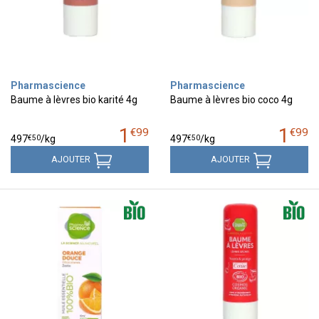
Pharmascience
Pharmascience
Baume à lèvres bio karité 4g
Baume à lèvres bio coco 4g
1
1
€
99
€
99
€
50
€
50
497
/kg
497
/kg
AJOUTER
AJOUTER