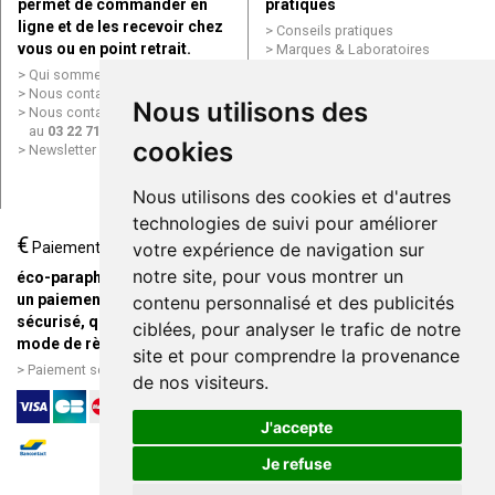
permet de commander en
pratiques
ligne et de les recevoir chez
Conseils pratiques
vous ou en point retrait.
Marques & Laboratoires
Conditions générales de vente
Qui sommes nous ?
(CGV)
Nous contacter par e-mail
Nous utilisons des
Mentions légales
Nous contacter par téléphone
Données personnelles
au
03 22 71 64 10
Cookies
cookies
Newsletter
Mes préférences Cookies
Grande Pharmacie d’Amiens en
Nous utilisons des cookies et d'autres
ligne
technologies de suivi pour améliorer
€
Livraison / Point retrait
Paiement
votre expérience de navigation sur
Commandez en ligne et
notre site, pour vous montrer un
éco-parapharmacie.fr offre
recevez votre commande
un paiement entièrement
contenu personnalisé et des publicités
rapidement chez vous ou en
sécurisé, quel que soit le
ciblées, pour analyser le trafic de notre
point retrait
mode de règlement
site et pour comprendre la provenance
Livraison chez vous ou en
Paiement sécurisé et simple
de nos visiteurs.
points relais
J'accepte
Je refuse