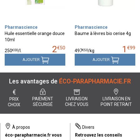
Pharmascience
Pharmascience
Huile essentielle orange douce
Baume à lèvres bio cerise 4g
10ml
2
1
€
50
€
99
€
00
€
50
250
/
l.
497
/kg
AJOUTER
AJOUTER
Les avantages de
ÉCO-PARAPHARMACIE.FR
€
PAIEMENT
LIVRAISON
LIVRAISON EN
PRIX
SÉCURISÉ
CHEZ VOUS
POINT RETRAIT
CHOIX
À propos
Divers
éco-parapharmacie.fr vous
Retrouvez les conseils