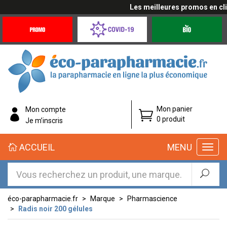
Les meilleures promos en cliqu
Promotions
Covid-
Produits
&
19
bio
Offres
Coronavirus
éco-
Mon panier
Mon compte
parapharmacie.fr
0 produit
Je m’inscris
éco-
ACCUEIL
MENU
parapharmacie.fr
éco-parapharmacie.fr
Marque
Pharmascience
Radis noir 200 gélules