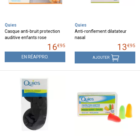
Quies
Quies
Casque anti-bruit protection
Anti-ronflement dilatateur
auditive enfants rose
nasal
16
13
€
95
€
95
EN RÉAPPRO.
AJOUTER