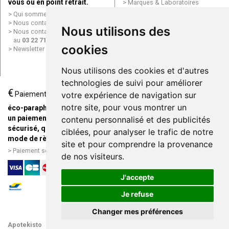
vous ou en point retrait.
Marques & Laboratoires
Conditions générales de vente
Qui sommes nous ?
(CGV)
Nous contacter par e-mail
Nous utilisons des
Mentions légales
Nous contacter par téléphone
Données personnelles
au
03 22 71 64 10
Cookies
cookies
Newsletter
Mes préférences Cookies
Grande Pharmacie d’Amiens en
Nous utilisons des cookies et d'autres
ligne
technologies de suivi pour améliorer
€
Livraison / Point retrait
Paiement
votre expérience de navigation sur
Commandez en ligne et
notre site, pour vous montrer un
éco-parapharmacie.fr offre
recevez votre commande
un paiement entièrement
contenu personnalisé et des publicités
rapidement chez vous ou en
sécurisé, quel que soit le
ciblées, pour analyser le trafic de notre
point retrait
mode de règlement
site et pour comprendre la provenance
Livraison chez vous ou en
Paiement sécurisé et simple
de nos visiteurs.
points relais
J'accepte
Je refuse
Changer mes préférences
Apotekisto