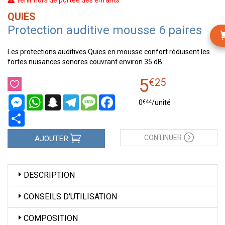
Tenir hors de portée des enfants
QUIES
Protection auditive mousse 6 paires
Les protections auditives Quies en mousse confort réduisent les
fortes nuisances sonores couvrant environ 35 dB
5
€
25
Messenger
WhatsApp
Snapchat
Telegram
Message
Facebook
€
44
0
/unité
Partager
CONTINUER
AJOUTER
DESCRIPTION
CONSEILS D'UTILISATION
COMPOSITION