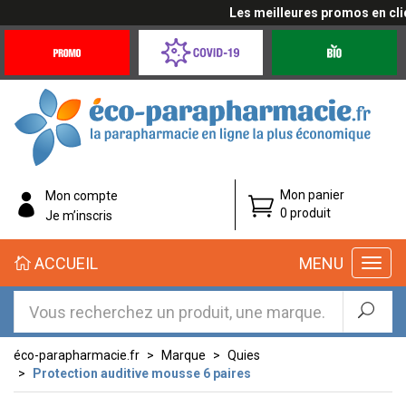
Les meilleures promos en cliqu
Promotions
Covid-
Produits
&
19
bio
Offres
Coronavirus
éco-
Mon panier
Mon compte
parapharmacie.fr
0 produit
Je m’inscris
éco-
ACCUEIL
MENU
parapharmacie.fr
éco-parapharmacie.fr
Marque
Quies
Protection auditive mousse 6 paires