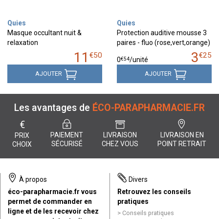
Quies
Quies
Masque occultant nuit &
Protection auditive mousse 3
relaxation
paires - fluo (rose,vert,orange)
11
3
€
50
€
25
€
54
0
/unité
AJOUTER
AJOUTER
Les avantages de
ÉCO-PARAPHARMACIE.FR
€
PAIEMENT
LIVRAISON
LIVRAISON EN
PRIX
SÉCURISÉ
CHEZ VOUS
POINT RETRAIT
CHOIX
À propos
Divers
éco-parapharmacie.fr vous
Retrouvez les conseils
permet de commander en
pratiques
ligne et de les recevoir chez
Conseils pratiques