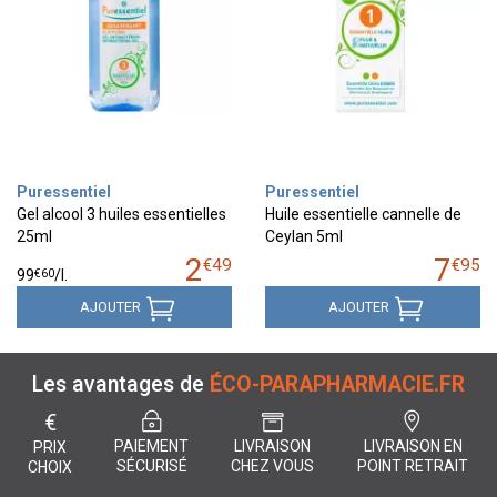
Puressentiel
Puressentiel
Gel alcool 3 huiles essentielles
Huile essentielle cannelle de
25ml
Ceylan 5ml
2
7
€
49
€
95
€
60
99
/
l.
AJOUTER
AJOUTER
Les avantages de
ÉCO-PARAPHARMACIE.FR
€
PAIEMENT
LIVRAISON
LIVRAISON EN
PRIX
SÉCURISÉ
CHEZ VOUS
POINT RETRAIT
CHOIX