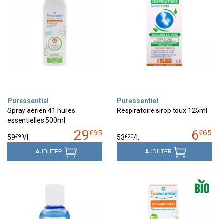
Puressentiel
Puressentiel
Spray aérien 41 huiles
Respiratoire sirop toux 125ml
essentielles 500ml
29
6
€
95
€
65
€
90
€
20
59
/
l.
53
/
l.
AJOUTER
AJOUTER