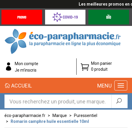
Les meilleures promos en cli
Promotions
Covid-
Produits
&
19
bio
Offres
Coronavirus
éco-
Mon panier
Mon compte
parapharmacie.fr
0 produit
Je m’inscris
éco-
ACCUEIL
MENU
parapharmacie.fr
éco-parapharmacie.fr
Marque
Puressentiel
Romarin camphre huile essentielle 10ml