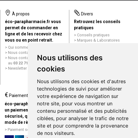
À propos
Divers
éco-parapharmacie.fr vous
Retrouvez les conseils
permet de commander en
pratiques
ligne et de les recevoir chez
Conseils pratiques
vous ou en point retrait.
Marques & Laboratoires
Conditions générales de vente
Qui sommes nous ?
(CGV)
Nous contacter par e-mail
Nous utilisons des
Mentions légales
Nous contacter par téléphone
Données personnelles
au
03 22 71 64 10
Cookies
cookies
Newsletter
Mes préférences Cookies
Grande Pharmacie d’Amiens en
Nous utilisons des cookies et d'autres
ligne
technologies de suivi pour améliorer
€
Livraison / Point retrait
Paiement
votre expérience de navigation sur
Commandez en ligne et
notre site, pour vous montrer un
éco-parapharmacie.fr offre
recevez votre commande
un paiement entièrement
contenu personnalisé et des publicités
rapidement chez vous ou en
sécurisé, quel que soit le
ciblées, pour analyser le trafic de notre
point retrait
mode de règlement
site et pour comprendre la provenance
Livraison chez vous ou en
Paiement sécurisé et simple
de nos visiteurs.
points relais