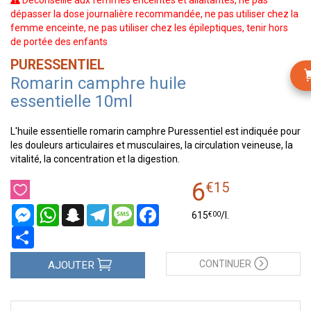
Déconseillé aux femmes enceintes et allaitantes, ne pas
dépasser la dose journalière recommandée, ne pas utiliser chez la
femme enceinte, ne pas utiliser chez les épileptiques, tenir hors
de portée des enfants
PURESSENTIEL
Romarin camphre huile
essentielle 10ml
L'huile essentielle romarin camphre Puressentiel est indiquée pour
les douleurs articulaires et musculaires, la circulation veineuse, la
vitalité, la concentration et la digestion.
6
€
15
Messenger
WhatsApp
Snapchat
Telegram
Message
Facebook
€
00
615
/
l.
Partager
CONTINUER
AJOUTER