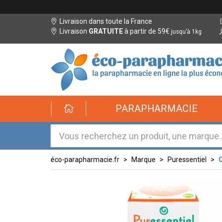
Livraison dans toute la France
Livraison
GRATUITE
à partir de 59€
jusqu’à 1kg
éco-
PARAPHARMACIE
parapharmacie.fr
éco-
parapharmacie.fr
éco-parapharmacie.fr
Marque
Puressentiel
C