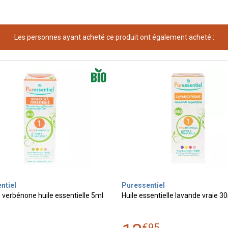
Les personnes ayant acheté ce produit ont également acheté :
ntiel
Puressentiel
verbénone huile essentielle 5ml
Huile essentielle lavande vraie 3
0
€
95