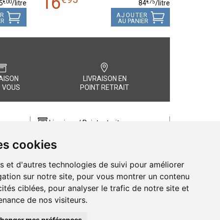
16
€
00
€
75
5
/
litre
84
/
litre
ER
AJOUTER
ER
AU PANIER
AISON
LIVRAISON EN
 VOUS
POINT RETRAIT
Livraison / Point retrait
Commandez en ligne et recevez votre
es cookies
commande rapidement chez vous ou
, quel
en point retrait
s et d'autres technologies de suivi pour améliorer
Livraison chez vous ou en points relais
ation sur notre site, pour vous montrer un contenu
ités ciblées, pour analyser le trafic de notre site et
nance de nos visiteurs.
hanger mes préférences