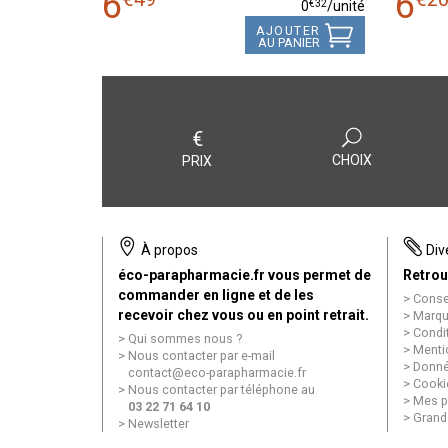
6
6
€
32
0
/unité
AJOUTER
AU PANIER
€
CHOIX
PRIX
À propos
Div
éco-parapharmacie.fr vous permet de
Retrou
commander en ligne et de les
Conse
recevoir chez vous ou en point retrait.
Marqu
Condi
Qui sommes nous ?
Menti
Nous contacter par e-mail
Donné
contact
@
eco-parapharmacie.fr
Cooki
Nous contacter par téléphone au
Mes p
03 22 71 64 10
Grand
Newsletter