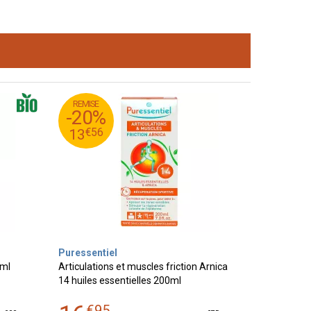
REMISE
95
€
16
-20%
56
€
13
€
56
13
Puressentiel
0ml
Articulations et muscles friction Arnica
14 huiles essentielles 200ml
€
95