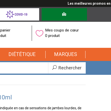
Les meilleures promos en cli
d-
Produits
bio
onavirus
panier
Mes coups de cœur
duit
0 produit
DIÉTÉTIQUE
MARQUES
Rechercher
 10ml
t indiquée en cas de sensations de jambes lourdes, de