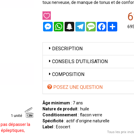
toux nerveuse, de manque de tonus et de confort
6
Messenger
WhatsApp
Snapchat
Telegram
Message
Facebook
Partager
69
DESCRIPTION
CONSEILS D'UTILISATION
COMPOSITION
POSEZ UNE QUESTION
Âge minimum
: 7 ans
Nature de produit
: huile
Conditionnement
: flacon verre
1 unité
12M
Spécificité
: actif d'origine naturelle
 pas dépasser la
Label
: Ecocert
 épileptiques,
Tous les prix incl