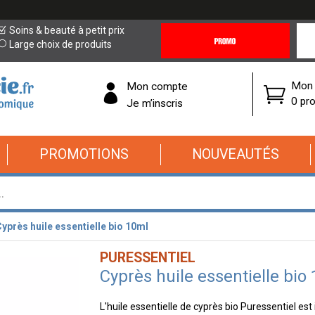
Promotions
Covi
Soins & beauté à petit prix
&
19
Large choix de produits
Offres
Cor
Mon 
Mon compte
0 pro
Je m’inscris
PROMOTIONS
NOUVEAUTÉS
yprès huile essentielle bio 10ml
PURESSENTIEL
Cyprès huile essentielle bio
L'huile essentielle de cyprès bio Puressentiel es