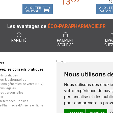
13
46
AJOUTER
AJOUT
AU PANIER
AU PANI
Les avantages de
ÉCO-PARAPHARMACIE.FR
RAPIDITÉ
PAIEMENT
LIVR
SÉCURISÉ
CHEZ
€
ers
Paiement
vez les conseils pratiques
éco-parapharmacie.fr offre un
Nous utilisons d
ils pratiques
paiement entièrement sécurisé
es & Laboratoires
que soit le mode de règlement
tions générales de vente (CGV)
Nous utilisons des cookie
Paiement sécurisé et simple
ons légales
votre expérience de navig
es personnelles
personnalisé et des public
es
références Cookies
pour comprendre la prove
e Pharmacie d’Amiens en ligne
J'accepte
Je refuse
C