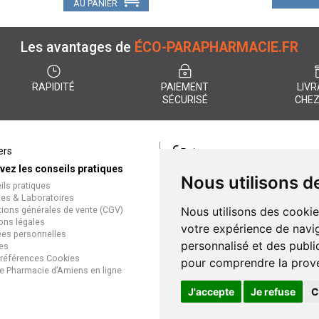
AU PANIER
Les avantages de
ÉCO-PARAPHARMACIE.FR
RAPIDITÉ
PAIEMENT
LIVR
SÉCURISÉ
CHEZ
€
ers
Paiement
vez les conseils pratiques
éco-parapharmacie.fr offre un
Nous utilisons d
ils pratiques
paiement entièrement sécurisé
es & Laboratoires
que soit le mode de règlement
tions générales de vente (CGV)
Nous utilisons des cookie
Paiement sécurisé et simple
ons légales
votre expérience de navig
es personnelles
personnalisé et des public
es
références Cookies
pour comprendre la prove
e Pharmacie d’Amiens en ligne
J'accepte
Je refuse
C
Gran