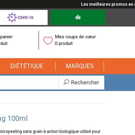
Les meilleures promos en cliq
d-
Produits
bio
onavirus
panier
Mes coups de cœur
duit
0 produit
DIÉTÉTIQUE
MARQUES
Rechercher
ng 100ml
cropeeling sans grain à action biologique utilisé pour