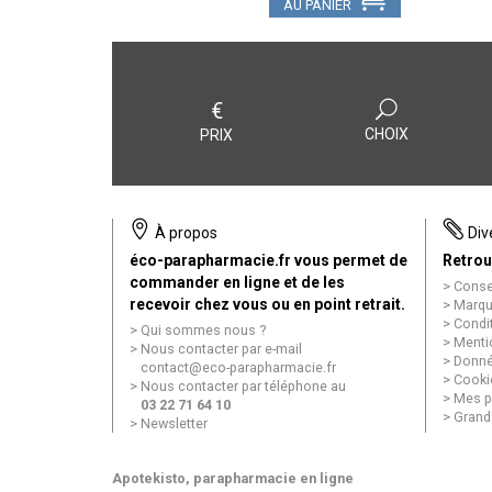
AU PANIER
€
CHOIX
PRIX
À propos
Div
éco-parapharmacie.fr vous permet de
Retrou
commander en ligne et de les
Conse
recevoir chez vous ou en point retrait.
Marqu
Condi
Qui sommes nous ?
Menti
Nous contacter par e-mail
Donné
contact
@
eco-parapharmacie.fr
Cooki
Nous contacter par téléphone au
Mes p
03 22 71 64 10
Grand
Newsletter
Apotekisto
, parapharmacie en ligne