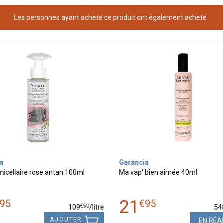
Les personnes ayant acheté ce produit ont également acheté :
a
Garancia
icellaire rose antan 100ml
Ma vap' bien aimée 40ml
21
95
€
95
€
50
109
/
litre
54
AJOUTER
EN RÉA