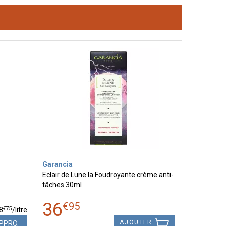
Garancia
Eclair de Lune la Foudroyante crème anti-
tâches 30ml
36
€
95
€
75
8
/
litre
AJOUTER
PPRO.