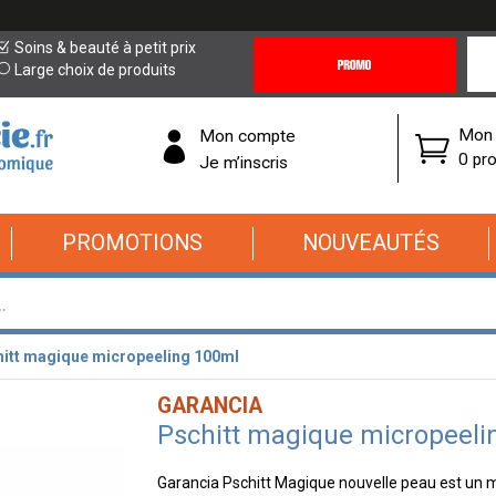
Promotions
Covi
Soins & beauté à petit prix
&
19
Large choix de produits
Offres
Cor
Mon 
Mon compte
0 pro
Je m’inscris
PROMOTIONS
NOUVEAUTÉS
itt magique micropeeling 100ml
GARANCIA
Pschitt magique micropeeli
Garancia Pschitt Magique nouvelle peau est un mi