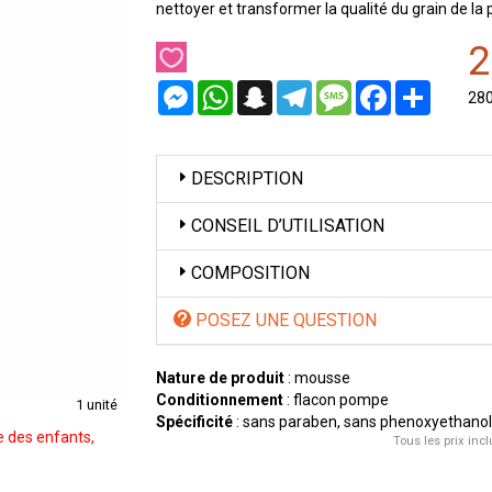
nettoyer et transformer la qualité du grain de la 
2
Messenger
WhatsApp
Snapchat
Telegram
Message
Facebook
Partager
28
DESCRIPTION
CONSEIL D’UTILISATION
COMPOSITION
POSEZ UNE QUESTION
Nature de produit
: mousse
Conditionnement
: flacon pompe
1 unité
Spécificité
: sans paraben, sans phenoxyethanol
e des enfants,
Tous les prix incl