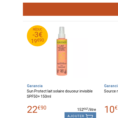
RÉDUC
90
€
22
-3€
90
€
19
€
90
19
Garancia
Garanci
Sun Protect lait solaire douceur invisible
Source m
SPF50+ 150ml
22
10
€
90
€
€
67
152
/
litre
AJOUTER