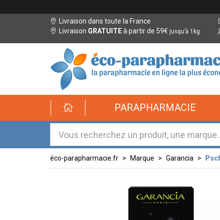
Livraison dans toute la France
Livraison
GRATUITE
à partir de 59€
jusqu’à 1kg
éco-
PARAPHARMACIE
parapharmacie.fr
éco-
parapharmacie.fr
éco-parapharmacie.fr
Marque
Garancia
Psch