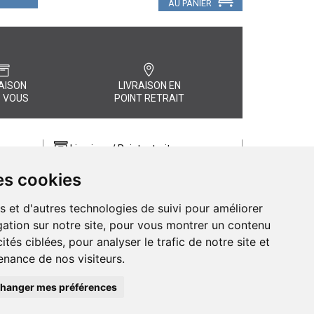
AU PANIER
AISON
LIVRAISON EN
 VOUS
POINT RETRAIT
Livraison / Point retrait
Commandez en ligne et recevez votre
es cookies
commande rapidement chez vous ou
, quel
en point retrait
s et d'autres technologies de suivi pour améliorer
Livraison chez vous ou en points relais
ation sur notre site, pour vous montrer un contenu
ités ciblées, pour analyser le trafic de notre site et
nance de nos visiteurs.
hanger mes préférences
de Pharmacie d’Amiens - 11 rue Jean Catelas - 80000 Amiens