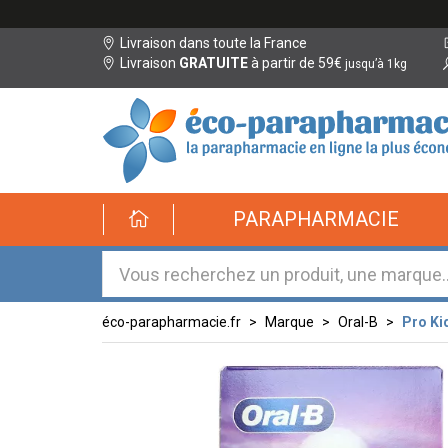
Livraison dans toute la France
Livraison
GRATUITE
à partir de 59€
jusqu’à 1kg
éco-
PARAPHARMACIE
parapharmacie.fr
éco-
parapharmacie.fr
éco-parapharmacie.fr
Marque
Oral-B
Pro Ki