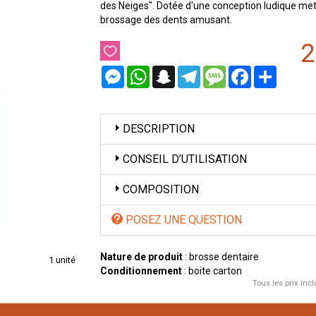
des Neiges". Dotée d'une conception ludique mett
brossage des dents amusant.
2
Messenger
WhatsApp
Snapchat
Telegram
Message
Facebook
Partager
DESCRIPTION
CONSEIL D’UTILISATION
COMPOSITION
POSEZ UNE QUESTION
Nature de produit
: brosse dentaire
1 unité
Conditionnement
: boite carton
Tous les prix incl