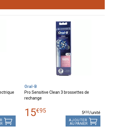
Oral-B
ectrique
Pro Sensitive Clean 3 brossettes de
rechange
15
€
95
€
32
5
/unité
ER
AJOUTER
ER
AU PANIER