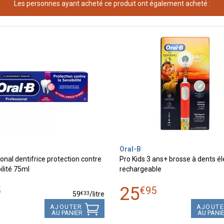
Les personnes ayant acheté ce produit ont également acheté :
Oral-B
onal dentifrice protection contre
Pro Kids 3 ans+ brosse à dents él
ilité 75ml
rechargeable
25
5
€
95
€
33
59
/
litre
AJOUTER
AJOUT
AU PANIER
AU PANI