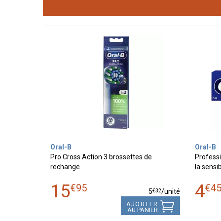
Oral-B
Oral-B
Pro Cross Action 3 brossettes de
Professi
rechange
la sensib
15
4
€
95
€
4
€
32
5
/unité
AJOUTER
AU PANIER