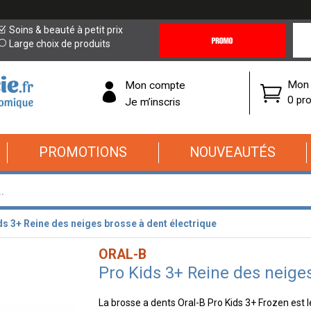
Promotions
Covi
Soins & beauté à petit prix
&
19
Large choix de produits
Offres
Cor
Mon 
Mon compte
0 pro
Je m’inscris
PROMOTIONS
NOUVEAUTÉS
ds 3+ Reine des neiges brosse à dent électrique
ORAL-B
Pro Kids 3+ Reine des neiges
La brosse a dents Oral-B Pro Kids 3+ Frozen est l