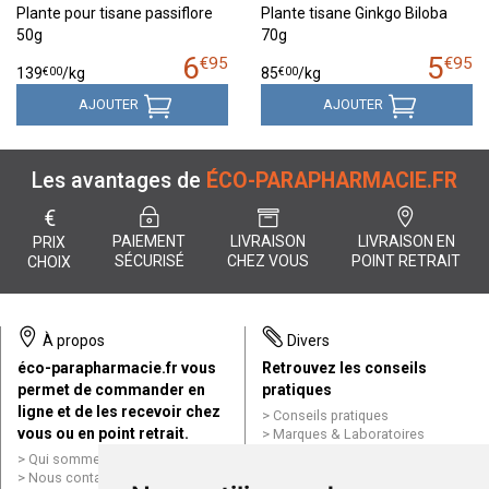
Plante pour tisane passiflore
Plante tisane Ginkgo Biloba
50g
70g
6
5
€
95
€
95
€
00
€
00
139
/kg
85
/kg
AJOUTER
AJOUTER
Les avantages de
ÉCO-PARAPHARMACIE.FR
€
PAIEMENT
LIVRAISON
LIVRAISON EN
PRIX
SÉCURISÉ
CHEZ VOUS
POINT RETRAIT
CHOIX
À propos
Divers
éco-parapharmacie.fr vous
Retrouvez les conseils
permet de commander en
pratiques
ligne et de les recevoir chez
Conseils pratiques
vous ou en point retrait.
Marques & Laboratoires
Conditions générales de vente
Qui sommes nous ?
(CGV)
Nous contacter par e-mail