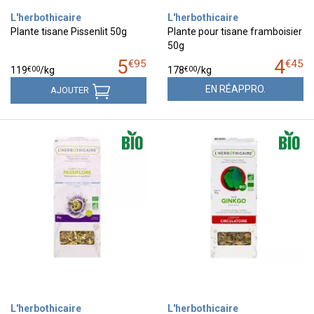
L'herbothicaire
L'herbothicaire
Plante tisane Pissenlit 50g
Plante pour tisane framboisier
50g
5
4
€
95
€
45
€
00
€
00
119
/kg
178
/kg
EN RÉAPPRO.
AJOUTER
L'herbothicaire
L'herbothicaire