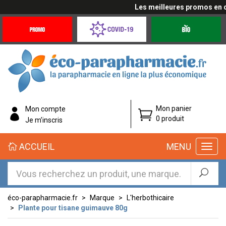
Les meilleures promos en cli
Promotions
Covid-
Produits
&
19
bio
Offres
Coronavirus
éco-
Mon panier
Mon compte
parapharmacie.fr
0 produit
Je m’inscris
éco-
ACCUEIL
MENU
parapharmacie.fr
éco-parapharmacie.fr
Marque
L'herbothicaire
Plante pour tisane guimauve 80g