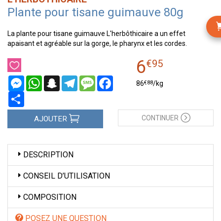
Plante pour tisane guimauve 80g
La plante pour tisane guimauve L'herbôthicaire a un effet
apaisant et agréable sur la gorge, le pharynx et les cordes.
6
€
95
Messenger
WhatsApp
Snapchat
Telegram
Message
Facebook
€
88
86
/kg
Partager
CONTINUER
AJOUTER
DESCRIPTION
CONSEIL D’UTILISATION
COMPOSITION
POSEZ UNE QUESTION