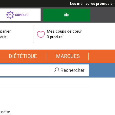
Les meilleures promos en cli
d-
Produits
bio
onavirus
panier
Mes coups de cœur
duit
0 produit
DIÉTÉTIQUE
MARQUES
Rechercher
 nette.