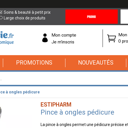
Promotions
Covi
Soins & beauté à petit prix
&
19
Large choix de produits
Offres
Cor
Mon 
Mon compte
0 pro
Je m’inscris
PROMOTIONS
NOUVEAUTÉS
ce à ongles pédicure
ESTIPHARM
Pince à ongles pédicure
La pince à ongles permet une pédicure précise et