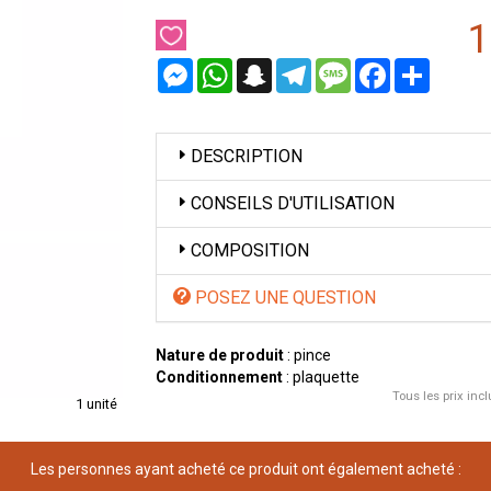
1
Messenger
WhatsApp
Snapchat
Telegram
Message
Facebook
Partager
DESCRIPTION
CONSEILS D'UTILISATION
COMPOSITION
POSEZ UNE QUESTION
Nature de produit
: pince
Conditionnement
: plaquette
Tous les prix incl
1 unité
Les personnes ayant acheté ce produit ont également acheté :