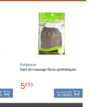
Estipharm
1
Gant de massage fibres synthétiques
5
€
95
ER
AJOUTER
ER
AU PANIER