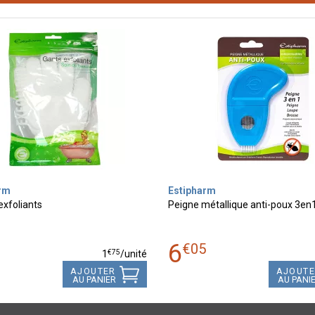
rm
Estipharm
exfoliants
Peigne métallique anti-poux 3en
6
0
€
05
€
75
1
/unité
AJOUTER
AJOUT
AU PANIER
AU PANI