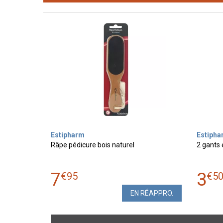
Estipharm
Estipha
Râpe pédicure bois naturel
2 gants 
7
3
€
95
€
5
EN RÉAPPRO.