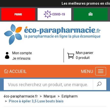
Les meilleures promos en cliqua
Promotions
Covid-
Produits
&
19
bio
Offres
Coronavirus
éco-
Mon panier
Mon compte
parapharmacie.fr
0 produit
Je m’inscris
éco-
ACCUEIL
MENU
parapharmacie.fr
éco-parapharmacie.fr
Marque
Estipharm
Pince à épiler 3,5 Luxe bouts biais