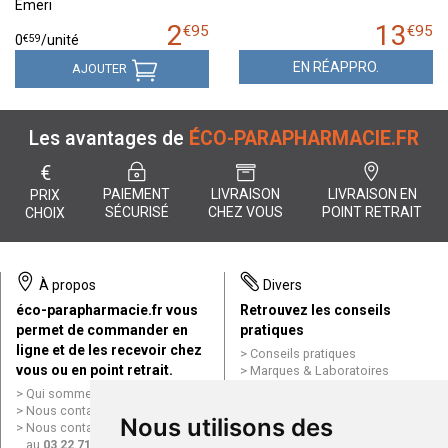
Emeri
2
13
€
95
€
95
€
59
0
/unité
EN RÉAPPRO.
AJOUTER
Les avantages de
ÉCO-PARAPHARMACIE.FR
€
PAIEMENT
LIVRAISON
LIVRAISON EN
PRIX
SÉCURISÉ
CHEZ VOUS
POINT RETRAIT
CHOIX
À propos
Divers
éco-parapharmacie.fr vous
Retrouvez les conseils
permet de commander en
pratiques
ligne et de les recevoir chez
Conseils pratiques
vous ou en point retrait.
Marques & Laboratoires
Conditions générales de vente
Qui sommes nous ?
(CGV)
Nous contacter par e-mail
Nous utilisons des
Mentions légales
Nous contacter par téléphone
Données personnelles
au
03 22 71 64 10