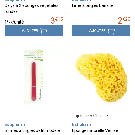
Calysia 2 éponges végétales
Lime à ongles banane
rondes
3
2
€
15
€
20
€
58
1
/unité
AJOUTER
AJOUTER
grand modèle n°12
Estipharm
Estipharm
5 limes à ongles petit modèle
Eponge naturelle Venise