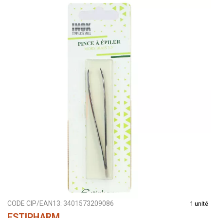
CODE CIP/EAN13:
3401573209086
1 unité
ESTIPHARM