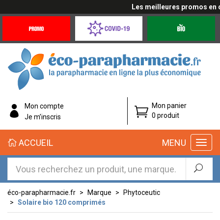
Les meilleures promos en cli
Promotions
Covid-
Produits
&
19
bio
Offres
Coronavirus
éco-
Mon panier
Mon compte
parapharmacie.fr
0 produit
Je m’inscris
éco-
ACCUEIL
MENU
parapharmacie.fr
éco-parapharmacie.fr
Marque
Phytoceutic
Solaire bio 120 comprimés