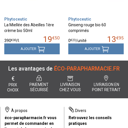
Phytoceutic
Phytoceutic
La Miellée des Abeilles 1ère
Ginseng rouge bio 60
crème bio 50ml
comprimés
19
13
€
50
€
95
€
00
€
23
390
/
l.
0
/unité
AJOUTER
AJOUTER
Les avantages de
ÉCO-PARAPHARMACIE.FR
€
PAIEMENT
LIVRAISON
LIVRAISON EN
PRIX
SÉCURISÉ
CHEZ VOUS
POINT RETRAIT
CHOIX
À propos
Divers
éco-parapharmacie.fr vous
Retrouvez les conseils
permet de commander en
pratiques