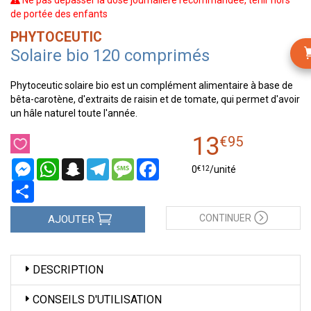
Ne pas dépasser la dose journalière recommandée, tenir hors
de portée des enfants
PHYTOCEUTIC
Solaire bio 120 comprimés
Phytoceutic solaire bio est un complément alimentaire à base de
bêta-carotène, d'extraits de raisin et de tomate, qui permet d'avoir
un hâle naturel toute l'année.
13
€
95
Messenger
WhatsApp
Snapchat
Telegram
Message
Facebook
€
12
0
/unité
Partager
CONTINUER
AJOUTER
DESCRIPTION
CONSEILS D'UTILISATION