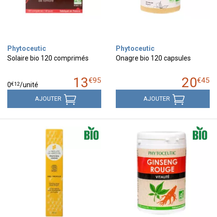
Phytoceutic
Phytoceutic
Solaire bio 120 comprimés
Onagre bio 120 capsules
13
20
€
95
€
45
€
12
0
/unité
AJOUTER
AJOUTER