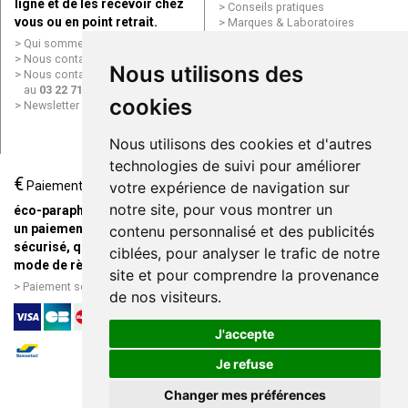
ligne et de les recevoir chez
Conseils pratiques
vous ou en point retrait.
Marques & Laboratoires
Conditions générales de vente
Qui sommes nous ?
(CGV)
Nous contacter par e-mail
Nous utilisons des
Mentions légales
Nous contacter par téléphone
Données personnelles
au
03 22 71 64 10
Cookies
cookies
Newsletter
Mes préférences Cookies
Grande Pharmacie d’Amiens en
Nous utilisons des cookies et d'autres
ligne
technologies de suivi pour améliorer
€
Livraison / Point retrait
Paiement
votre expérience de navigation sur
Commandez en ligne et
notre site, pour vous montrer un
éco-parapharmacie.fr offre
recevez votre commande
un paiement entièrement
contenu personnalisé et des publicités
rapidement chez vous ou en
sécurisé, quel que soit le
ciblées, pour analyser le trafic de notre
point retrait
mode de règlement
site et pour comprendre la provenance
Livraison chez vous ou en
Paiement sécurisé et simple
de nos visiteurs.
points relais
J'accepte
Je refuse
Changer mes préférences