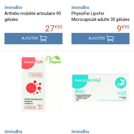
ImmuBio
ImmuBio
Arthélio mobilité articulaire 90
PhysioFer Lipofer
gélules
Microcapsulé adulte 30 gélules
27
9
€
95
€
95
AJOUTER
AJOUTER
ImmuBio
ImmuBio