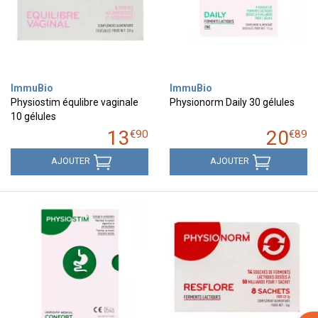
ImmuBio
ImmuBio
Physiostim équlibre vaginale
Physionorm Daily 30 gélules
10 gélules
13
20
€
90
€
89
AJOUTER
AJOUTER