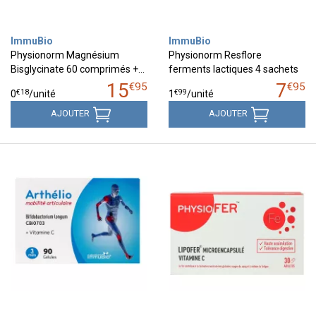
ImmuBio
ImmuBio
Physionorm Magnésium
Physionorm Resflore
Bisglycinate 60 comprimés +…
ferments lactiques 4 sachets
15
7
€
95
€
95
€
18
€
99
0
/unité
1
/unité
AJOUTER
AJOUTER