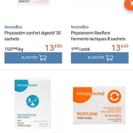
ImmuBio
ImmuBio
Physiostim confort digestif 30
Physionorm Resflore
sachets
ferments lactiques 8 sachets
13
13
€
99
€
49
€
44
€
69
155
/kg
1
/unité
AJOUTER
AJOUTER