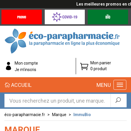
Les meilleures promos en cliqu
Promotions
Covid-
Produits
&
19
bio
Offres
Coronavirus
éco-
Mon panier
Mon compte
parapharmacie.fr
0 produit
Je m’inscris
éco-
ACCUEIL
MENU
parapharmacie.fr
éco-parapharmacie.fr
Marque
ImmuBio
MARQUE