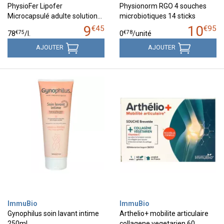
PhysioFer Lipofer
Physionorm RGO 4 souches
Microcapsulé adulte solution…
microbiotiques 14 sticks
9
10
€
45
€
95
€
75
€
78
78
/
l.
0
/unité
AJOUTER
AJOUTER
ImmuBio
ImmuBio
Gynophilus soin lavant intime
Arthelio+ mobilite articulaire
250ml
collagene vegetarien 60…