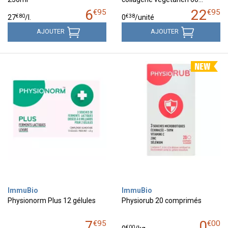
6
22
€
95
€
95
€
80
€
38
27
/
l.
0
/unité
AJOUTER
AJOUTER
ImmuBio
ImmuBio
Physionorm Plus 12 gélules
Physiorub 20 comprimés
7
0
€
95
€
00
€
00