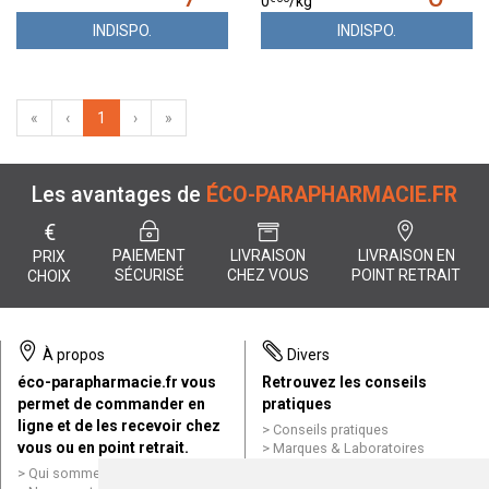
0
/kg
INDISPO.
INDISPO.
«
‹
1
›
»
Les avantages de
ÉCO-PARAPHARMACIE.FR
€
PAIEMENT
LIVRAISON
LIVRAISON EN
PRIX
SÉCURISÉ
CHEZ VOUS
POINT RETRAIT
CHOIX
À propos
Divers
éco-parapharmacie.fr vous
Retrouvez les conseils
permet de commander en
pratiques
ligne et de les recevoir chez
Conseils pratiques
vous ou en point retrait.
Marques & Laboratoires
Conditions générales de vente
Qui sommes nous ?
(CGV)