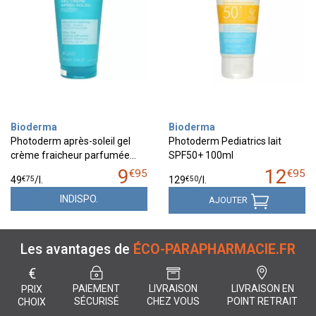
Bioderma
Bioderma
Photoderm après-soleil gel
Photoderm Pediatrics lait
crème fraicheur parfumée…
SPF50+ 100ml
9
12
€
95
€
95
€
75
€
50
49
/
l.
129
/
l.
INDISPO.
AJOUTER
Les avantages de
ÉCO-PARAPHARMACIE.FR
€
PAIEMENT
LIVRAISON
LIVRAISON EN
PRIX
SÉCURISÉ
CHEZ VOUS
POINT RETRAIT
CHOIX