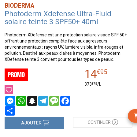
BIODERMA
Photoderm Xdefense Ultra-Fluid
solaire teinte 3 SPF50+ 40ml
Photoderm XDefense est une protection solaire visage SPF 50+
offrant une protection complète face aux agresseurs
environnementaux : rayons UV, lumière visible, infra-rouges et
pollution. Destiné aux peaux claires à moyennes, Photoderm
XDefense teinte 3 convient pour tous les types de peaux.
14
€
95
€
75
373
/
l.
Messenger
WhatsApp
Snapchat
Telegram
Message
Facebook
Partager
CONTINUER
AJOUTER