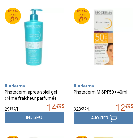
95
€
95
€
RÉDUC
14
RÉDUC
12
-2€
-2€
95
€
95
€
12
10
€
95
€
95
12
10
Bioderma
Bioderma
Photoderm après-soleil gel
Photoderm M SPF50+ 40ml
crème fraicheur parfumée…
14
12
€
95
€
95
€
90
€
75
29
/
l.
323
/
l.
INDISPO.
AJOUTER