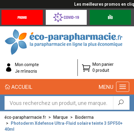
Les meilleures promos en cliquan
Promotions
Covid-
Produits
&
19
bio
Offres
Coronavirus
éco-
Mon panier
Mon compte
parapharmacie.fr
0 produit
Je m’inscris
éco-
ACCUEIL
MENU
parapharmacie.fr
éco-parapharmacie.fr
Marque
Bioderma
Photoderm Xdefense Ultra-Fluid solaire teinte 3 SPF50+
40ml