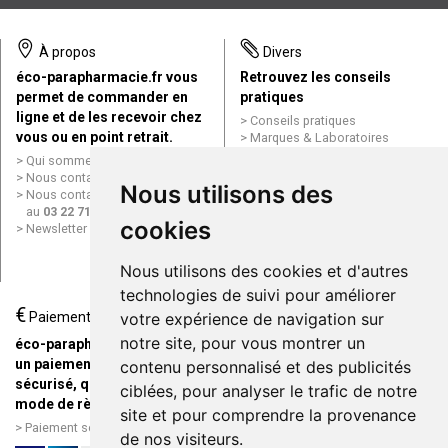
À propos
Divers
éco-parapharmacie.fr vous
Retrouvez les conseils
permet de commander en
pratiques
ligne et de les recevoir chez
Conseils pratiques
vous ou en point retrait.
Marques & Laboratoires
Conditions générales de vente
Qui sommes nous ?
(CGV)
Nous contacter par e-mail
Nous utilisons des
Mentions légales
Nous contacter par téléphone
Données personnelles
au
03 22 71 64 10
Cookies
cookies
Newsletter
Mes préférences Cookies
Grande Pharmacie d’Amiens en
Nous utilisons des cookies et d'autres
ligne
technologies de suivi pour améliorer
€
Livraison / Point retrait
Paiement
votre expérience de navigation sur
Commandez en ligne et
notre site, pour vous montrer un
éco-parapharmacie.fr offre
recevez votre commande
un paiement entièrement
contenu personnalisé et des publicités
rapidement chez vous ou en
sécurisé, quel que soit le
ciblées, pour analyser le trafic de notre
point retrait
mode de règlement
site et pour comprendre la provenance
Livraison chez vous ou en
Paiement sécurisé et simple
de nos visiteurs.
points relais