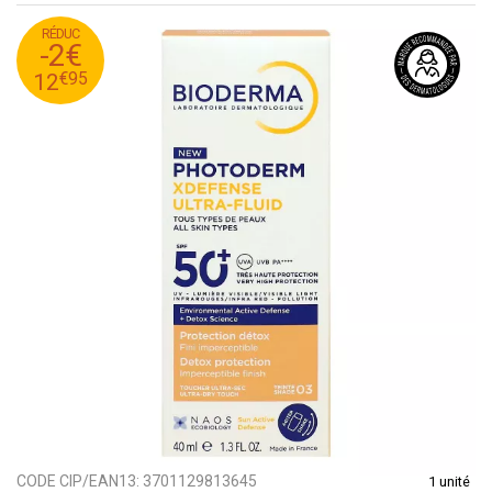
RÉDUC
95
€
14
-2€
95
€
12
€
95
12
CODE CIP/EAN13:
3701129813645
1 unité