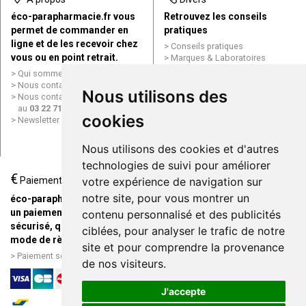
éco-parapharmacie.fr vous
Retrouvez les conseils
permet de commander en
pratiques
ligne et de les recevoir chez
Conseils pratiques
vous ou en point retrait.
Marques & Laboratoires
Conditions générales de vente
Qui sommes nous ?
(CGV)
Nous contacter par e-mail
Nous utilisons des
Mentions légales
Nous contacter par téléphone
Données personnelles
au
03 22 71 64 10
Cookies
cookies
Newsletter
Mes préférences Cookies
Grande Pharmacie d’Amiens en
Nous utilisons des cookies et d'autres
ligne
technologies de suivi pour améliorer
€
Livraison / Point retrait
Paiement
votre expérience de navigation sur
Commandez en ligne et
notre site, pour vous montrer un
éco-parapharmacie.fr offre
recevez votre commande
un paiement entièrement
contenu personnalisé et des publicités
rapidement chez vous ou en
sécurisé, quel que soit le
ciblées, pour analyser le trafic de notre
point retrait
mode de règlement
site et pour comprendre la provenance
Livraison chez vous ou en
Paiement sécurisé et simple
de nos visiteurs.
points relais
J'accepte