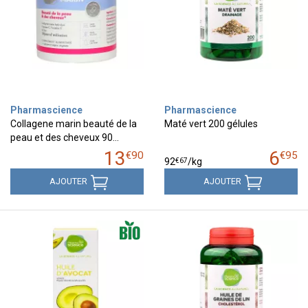
Pharmascience
Pharmascience
Collagene marin beauté de la
Maté vert 200 gélules
peau et des cheveux 90…
13
6
€
90
€
95
€
67
92
/kg
AJOUTER
AJOUTER