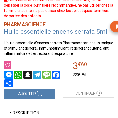
Déconseillé aux femmes enceintes et allaitantes, ne pas
dépasser la dose journalière recommandée, ne pas utiliser chez la
femme enceinte, ne pas utiliser chez les épileptiques, tenir hors
de portée des enfants
PHARMASCIENCE
Huile essentielle encens serrata 5ml
L'huile essentielle d'encens serrata Pharmascience est un tonique
et stimulant général, immunostimulant, régénérant cutané, anti-
inflammatoire et expectorant respiratoire.
3
€
60
Messenger
WhatsApp
Snapchat
Telegram
Message
Facebook
€
00
720
/
l.
Partager
CONTINUER
AJOUTER
DESCRIPTION