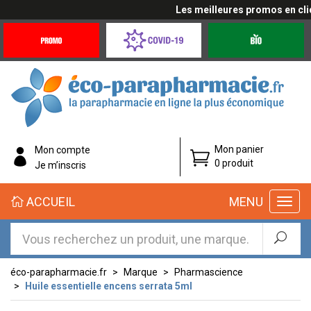
Les meilleures promos en cliqu
Promotions
Covid-
Produits
&
19
bio
Offres
Coronavirus
éco-
Mon panier
Mon compte
parapharmacie.fr
0 produit
Je m’inscris
éco-
ACCUEIL
MENU
parapharmacie.fr
éco-parapharmacie.fr
Marque
Pharmascience
Huile essentielle encens serrata 5ml