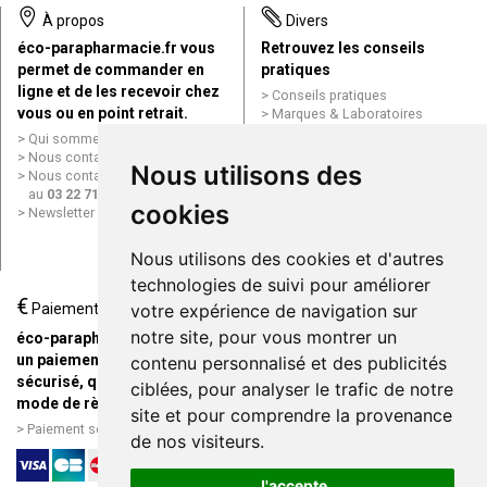
À propos
Divers
éco-parapharmacie.fr vous
Retrouvez les conseils
permet de commander en
pratiques
ligne et de les recevoir chez
Conseils pratiques
vous ou en point retrait.
Marques & Laboratoires
Conditions générales de vente
Qui sommes nous ?
(CGV)
Nous contacter par e-mail
Nous utilisons des
Mentions légales
Nous contacter par téléphone
Données personnelles
au
03 22 71 64 10
Cookies
cookies
Newsletter
Mes préférences Cookies
Grande Pharmacie d’Amiens en
Nous utilisons des cookies et d'autres
ligne
technologies de suivi pour améliorer
€
Livraison / Point retrait
Paiement
votre expérience de navigation sur
Commandez en ligne et
notre site, pour vous montrer un
éco-parapharmacie.fr offre
recevez votre commande
un paiement entièrement
contenu personnalisé et des publicités
rapidement chez vous ou en
sécurisé, quel que soit le
ciblées, pour analyser le trafic de notre
point retrait
mode de règlement
site et pour comprendre la provenance
Livraison chez vous ou en
Paiement sécurisé et simple
de nos visiteurs.
points relais
J'accepte