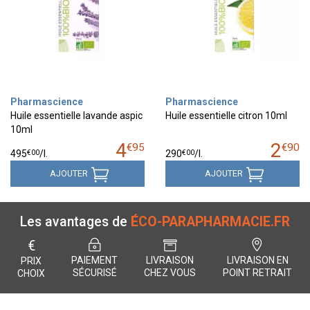
Pharmascience
Pharmascience
Huile essentielle lavande aspic
Huile essentielle citron 10ml
10ml
4
2
€
95
€
90
€
00
€
00
495
/
l.
290
/
l.
AJOUTER
AJOUTER
Les avantages de
ÉCO-PARAPHARMACIE.FR
€
PAIEMENT
LIVRAISON
LIVRAISON EN
PRIX
SÉCURISÉ
CHEZ VOUS
POINT RETRAIT
CHOIX