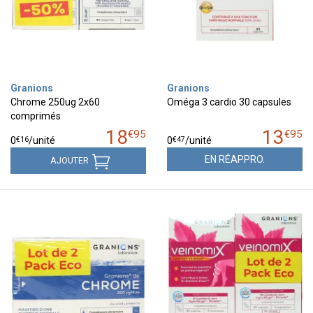
Granions
Granions
Chrome 250ug 2x60
Oméga 3 cardio 30 capsules
comprimés
18
13
€
95
€
95
€
16
€
47
0
/unité
0
/unité
EN RÉAPPRO.
AJOUTER