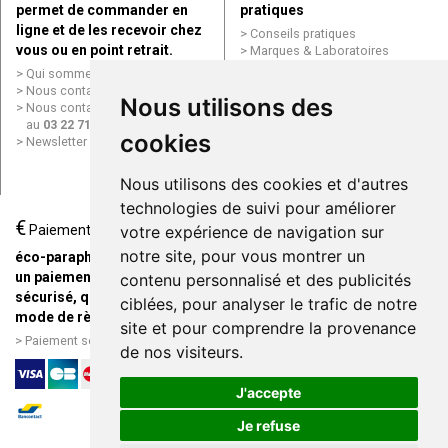
permet de commander en
pratiques
ligne et de les recevoir chez
Conseils pratiques
vous ou en point retrait.
Marques & Laboratoires
Conditions générales de vente
Qui sommes nous ?
(CGV)
Nous contacter par e-mail
Nous utilisons des
Mentions légales
Nous contacter par téléphone
Données personnelles
au
03 22 71 64 10
Cookies
cookies
Newsletter
Mes préférences Cookies
Grande Pharmacie d’Amiens en
Nous utilisons des cookies et d'autres
ligne
technologies de suivi pour améliorer
€
Livraison / Point retrait
Paiement
votre expérience de navigation sur
Commandez en ligne et
notre site, pour vous montrer un
éco-parapharmacie.fr offre
recevez votre commande
un paiement entièrement
contenu personnalisé et des publicités
rapidement chez vous ou en
sécurisé, quel que soit le
ciblées, pour analyser le trafic de notre
point retrait
mode de règlement
site et pour comprendre la provenance
Livraison chez vous ou en
Paiement sécurisé et simple
de nos visiteurs.
points relais
J'accepte
Je refuse