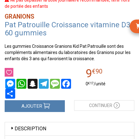
Ne pas dépasser la dose journalière recommandée, tenir hors
de portée des enfants
GRANIONS
Pat Patrouille Croissance vitamine D3
60 gummies
Les gummies Croissance Granions Kid Pat Patrouille sont des
compléments alimentaires du laboratoires des Granions pour les
enfants dès 3 ans qui favorisent la croissance.
9
€
90
Messenger
WhatsApp
Snapchat
Telegram
Message
Facebook
€
17
0
/unité
Partager
CONTINUER
AJOUTER
DESCRIPTION