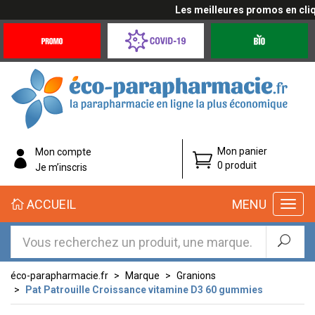
Les meilleures promos en cliqua
Promotions
Covid-
Produits
&
19
bio
Offres
Coronavirus
éco-
Mon panier
Mon compte
parapharmacie.fr
0 produit
Je m’inscris
éco-
ACCUEIL
MENU
parapharmacie.fr
éco-parapharmacie.fr
Marque
Granions
Pat Patrouille Croissance vitamine D3 60 gummies