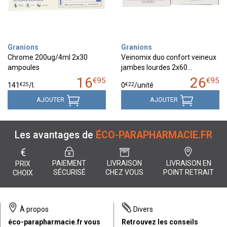
Granions
Granions
Chrome 200ug/4ml 2x30
Veinomix duo confort veineux
ampoules
jambes lourdes 2x60…
16
26
€
95
€
95
€
25
€
22
141
/
l.
0
/unité
AJOUTER
AJOUTER
Les avantages de
ÉCO-PARAPHARMACIE.FR
€
PAIEMENT
LIVRAISON
LIVRAISON EN
PRIX
SÉCURISÉ
CHEZ VOUS
POINT RETRAIT
CHOIX
À propos
Divers
éco-parapharmacie.fr vous
Retrouvez les conseils