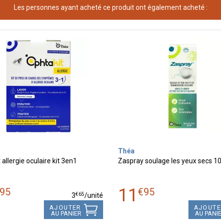
Les personnes ayant acheté ce produit ont également acheté :
Théa
 allergie oculaire kit 3en1
Zaspray soulage les yeux secs 1
11
95
€
95
€
65
3
/unité
AJOUTER
AJOUT
AU PANIER
AU PANI