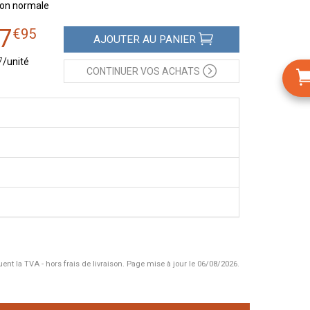
sion normale
7
€
95
AJOUTER
AU PANIER
7
/unité
CONTINUER
VOS ACHATS
uent la TVA - hors frais de livraison.
Page mise à jour le 06/08/2026.