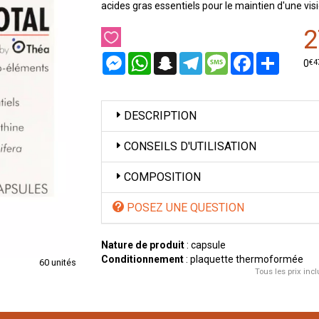
acides gras essentiels pour le maintien d'une vi
2
Messenger
WhatsApp
Snapchat
Telegram
Message
Facebook
Partager
€
4
0
DESCRIPTION
CONSEILS D'UTILISATION
COMPOSITION
POSEZ UNE QUESTION
Nature de produit
: capsule
Conditionnement
: plaquette thermoformée
60 unités
Tous les prix incl