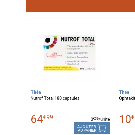
Théa
Théa
Nutrof Total 180 capsules
Ophtakit
64
10
€
99
€
€
36
0
/unité
AJOUTER
AU PANIER