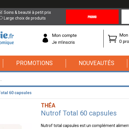
Promotions
Covi
Soins & beauté à petit prix
&
19
Large choix de produits
Offres
Cor
Mon 
Mon compte
0 pro
Je m’inscris
PROMOTIONS
NOUVEAUTÉS
Total 60 capsules
THÉA
Nutrof Total 60 capsules
Nutrof total capsules est un complément alimenta