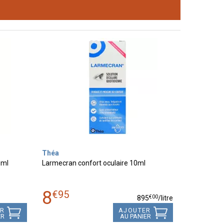
Théa
0ml
Larmecran confort oculaire 10ml
8
€
95
€
00
895
/
litre
ER
AJOUTER
ER
AU PANIER