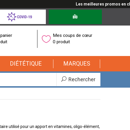
Les meilleures promos en cliqu
d-
Produits
bio
onavirus
panier
Mes coups de cœur
duit
0 produit
DIÉTÉTIQUE
MARQUES
Rechercher
ire utilisé pour un apport en vitamines, oligo-élément,