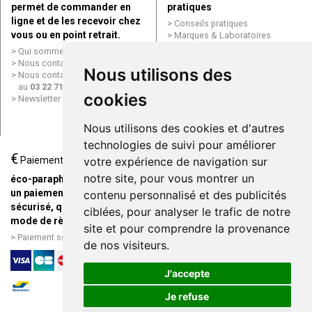
permet de commander en
pratiques
ligne et de les recevoir chez
Conseils pratiques
vous ou en point retrait.
Marques & Laboratoires
Conditions générales de vente
Qui sommes nous ?
(CGV)
Nous contacter par e-mail
Nous utilisons des
Mentions légales
Nous contacter par téléphone
Données personnelles
au
03 22 71 64 10
Cookies
cookies
Newsletter
Mes préférences Cookies
Grande Pharmacie d’Amiens en
Nous utilisons des cookies et d'autres
ligne
technologies de suivi pour améliorer
€
Livraison / Point retrait
Paiement
votre expérience de navigation sur
Commandez en ligne et
notre site, pour vous montrer un
éco-parapharmacie.fr offre
recevez votre commande
un paiement entièrement
contenu personnalisé et des publicités
rapidement chez vous ou en
sécurisé, quel que soit le
ciblées, pour analyser le trafic de notre
point retrait
mode de règlement
site et pour comprendre la provenance
Livraison chez vous ou en
Paiement sécurisé et simple
de nos visiteurs.
points relais
J'accepte
Je refuse