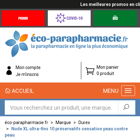
Les meilleures promos en cliqu
Promotions
Covid-
Produits
&
19
bio
Offres
Coronavirus
éco-
Mon panier
Mon compte
parapharmacie.fr
0 produit
Je m’inscris
éco-
ACCUEIL
MENU
parapharmacie.fr
éco-parapharmacie.fr
Marque
Durex
Nude XL ultra-fins 10 préservatifs sensation peau contre
peau