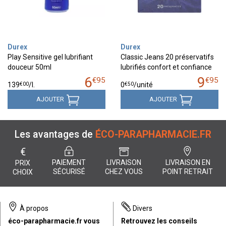
Durex
Durex
Play Sensitive gel lubrifiant
Classic Jeans 20 préservatifs
douceur 50ml
lubrifiés confort et confiance
6
9
€
95
€
95
€
00
€
50
139
/
l.
0
/unité
AJOUTER
AJOUTER
Les avantages de
ÉCO-PARAPHARMACIE.FR
€
PAIEMENT
LIVRAISON
LIVRAISON EN
PRIX
SÉCURISÉ
CHEZ VOUS
POINT RETRAIT
CHOIX
À propos
Divers
éco-parapharmacie.fr vous
Retrouvez les conseils