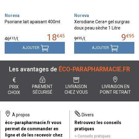
Noreva
Noreva
Psoriane lait apaisant 400ml
Xerodiane Cera+ gel surgras
doux peau sèche 1 Litre
18
9
€
45
€
95
€
13
€
95
46
/
l.
9
/
l.
AJOUTER
AJOUTER
Les avantages de
ÉCO-PARAPHARMACIE.FR
€
PAIEMENT
LIVRAISON
LIVRAISON EN
PRIX
SÉCURISÉ
CHEZ VOUS
POINT RETRAIT
CHOIX
À propos
Divers
éco-parapharmacie.fr vous
Retrouvez les conseils
permet de commander en
pratiques
ligne et de les recevoir chez
Conseils pratiques