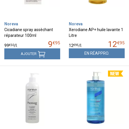
Noreva
Noreva
Cicadiane spray assèchant
Xerodiane AP+ huile lavante 1
réparateur 100ml
Litre
9
12
€
95
€
95
€
50
€
95
99
/
l.
12
/
l.
EN RÉAPPRO.
AJOUTER