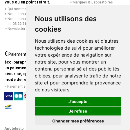
vous ou en point retrait.
Marques & Laboratoires
Conditions générales de vente
Qui sommes nous ?
(CGV)
Nous contacter par e-mail
Nous utilisons des
Mentions légales
Nous contacter par téléphone
Données personnelles
au
03 22 71 64 10
Cookies
cookies
Newsletter
Mes préférences Cookies
Grande Pharmacie d’Amiens en
Nous utilisons des cookies et d'autres
ligne
technologies de suivi pour améliorer
€
Livraison / Point retrait
Paiement
votre expérience de navigation sur
Commandez en ligne et
notre site, pour vous montrer un
éco-parapharmacie.fr offre
recevez votre commande
un paiement entièrement
contenu personnalisé et des publicités
rapidement chez vous ou en
sécurisé, quel que soit le
ciblées, pour analyser le trafic de notre
point retrait
mode de règlement
site et pour comprendre la provenance
Livraison chez vous ou en
Paiement sécurisé et simple
de nos visiteurs.
points relais
J'accepte
Je refuse
Changer mes préférences
Apotekisto