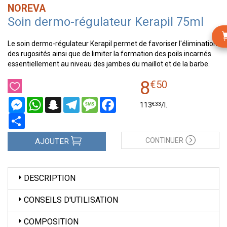
NOREVA
Soin dermo-régulateur Kerapil 75ml
Le soin dermo-régulateur Kerapil permet de favoriser l'élimination
des rugosités ainsi que de limiter la formation des poils incarnés
essentiellement au niveau des jambes du maillot et de la barbe.
8
€
50
Messenger
WhatsApp
Snapchat
Telegram
Message
Facebook
€
33
113
/
l.
Partager
CONTINUER
AJOUTER
DESCRIPTION
CONSEILS D'UTILISATION
COMPOSITION