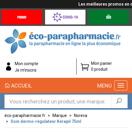
Les meilleures promos en cli
Promotions
Covid-
Produits
&
19
bio
Offres
Coronavirus
éco-
Mon panier
Mon compte
parapharmacie.fr
0 produit
Je m’inscris
éco-
ACCUEIL
MENU
parapharmacie.fr
éco-parapharmacie.fr
Marque
Noreva
Soin dermo-régulateur Kerapil 75ml