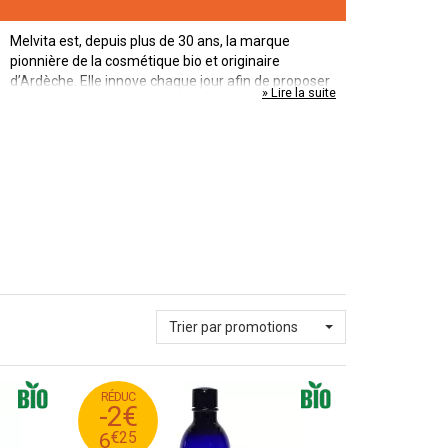
Melvita est, depuis plus de 30 ans, la marque
pionnière de la cosmétique bio et originaire
d’Ardèche. Elle innove chaque jour afin de proposer
» Lire la suite
des soins toujours plus enchanteurs et performants
et répondant à chacune de vos attentes. Melvita
sélectionne de purs ingrédients de nature et les
assemble dans ses nectars de beauté.
Trier par promotions
RÉDUC
25
€
8
-2€
25
€
6
€
25
6