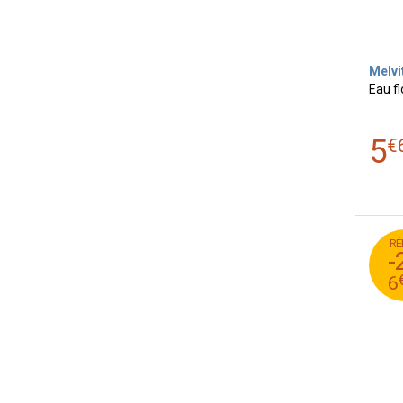
Melvi
Eau fl
5
€
RÉ
2
-
2
6