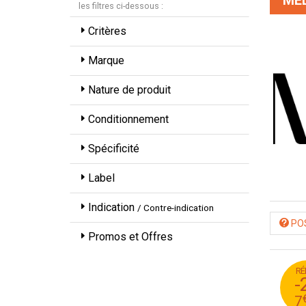
ME
les filtres ci-dessous :
Critères
Marque
Nature de produit
Conditionnement
Spécificité
Label
Indication
/ Contre-indication
POS
Promos et Offres
RÉ
2
-
2
7