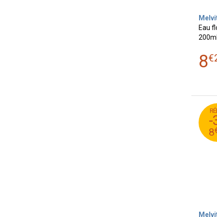
Melvi
Eau f
200m
8
€
RÉ
48
-
4
8
Melvi