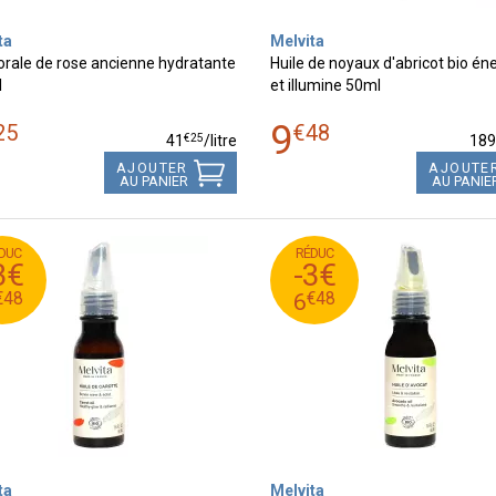
ta
Melvita
lorale de rose ancienne hydratante
Huile de noyaux d'abricot bio én
l
et illumine 50ml
9
25
€
48
€
25
41
/
litre
18
AJOUTER
AJOUTE
AU PANIER
AU PANIE
DUC
RÉDUC
€
48
€
11
9
3€
-3€
8
€
48
€
8
6
€
48
€
48
6
ta
Melvita