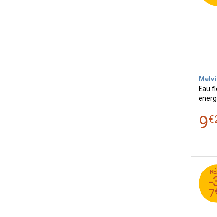
Melvi
Eau fl
énerg
9
€
RÉ
98
-
9
7