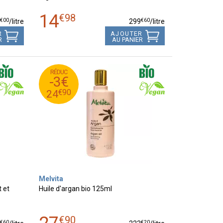
14
€
98
€
00
€
60
9
/
litre
299
/
litre
R
AJOUTER
R
AU PANIER
RÉDUC
90
€
27
-3€
90
€
24
€
90
24
Melvita
 et
Huile d'argan bio 125ml
€
90
€
60
€
20