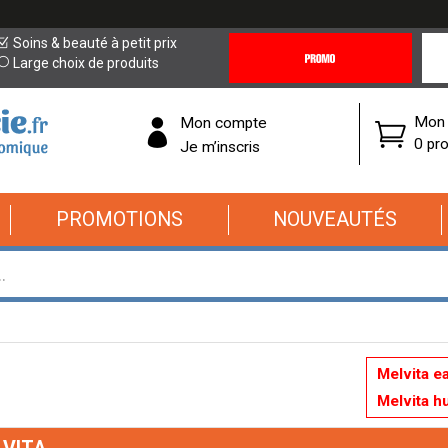
Promotions
Covi
Soins & beauté à petit prix
&
19
Large choix de produits
Offres
Cor
Mon 
Mon compte
0 pro
Je m’inscris
PROMOTIONS
NOUVEAUTÉS
Melvita ea
Melvita h