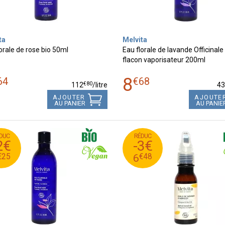
ta
Melvita
orale de rose bio 50ml
Eau florale de lavande Officinale
flacon vaporisateur 200ml
8
64
€
68
€
80
112
/
litre
4
AJOUTER
AJOUTE
AU PANIER
AU PANIE
DUC
RÉDUC
5
€
48
€
8
9
2€
-3€
5
€
48
€
6
6
€
25
€
48
6