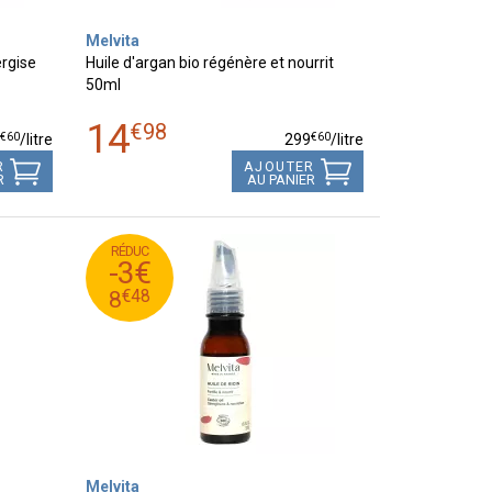
Melvita
ergise
Huile d'argan bio régénère et nourrit
50ml
14
€
98
€
60
€
60
9
/
litre
299
/
litre
R
AJOUTER
R
AU PANIER
RÉDUC
48
€
11
-3€
48
€
8
€
48
8
Melvita