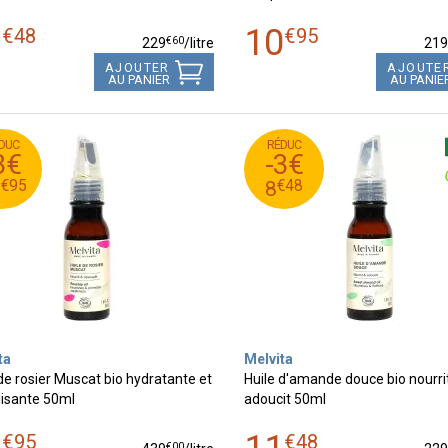
1
10
€
48
€
95
€
60
229
/
litre
21
AJOUTER
AJOUTE
AU PANIER
AU PANIE
DUC
RÉDUC
€
48
€
21
11
3€
-3€
€
48
€
18
8
€
95
€
48
8
8
ta
Melvita
de rosier Muscat bio hydratante et
Huile d'amande douce bio nourrit
lisante 50ml
adoucit 50ml
€
95
€
48
€
00