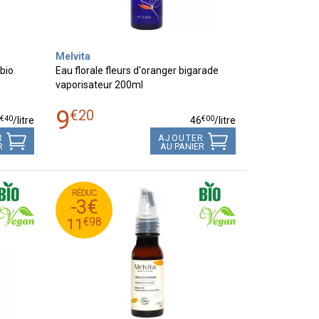
Melvita
 bio
Eau florale fleurs d'oranger bigarade
vaporisateur 200ml
9
€
20
€
40
€
00
3
/
litre
46
/
litre
R
AJOUTER
R
AU PANIER
RÉDUC
98
€
14
-3€
98
€
11
€
98
11