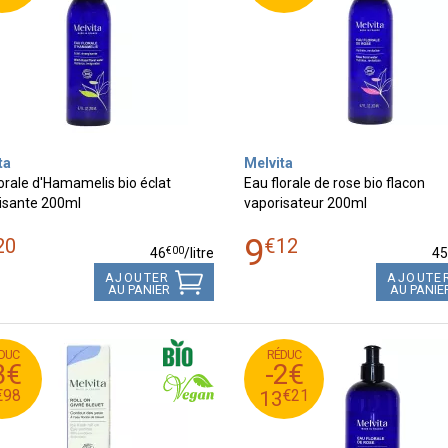
ta
Melvita
orale d'Hamamelis bio éclat
Eau florale de rose bio flacon
isante 200ml
vaporisateur 200ml
9
20
€
12
€
00
46
/
litre
4
AJOUTER
AJOUTE
AU PANIER
AU PANIE
DUC
RÉDUC
€
21
€
10
15
3€
-2€
8
€
21
€
7
13
€
98
€
21
13