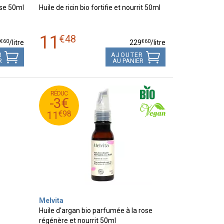
lise 50ml
Huile de ricin bio fortifie et nourrit 50ml
11
€
48
€
60
€
60
9
/
litre
229
/
litre
R
AJOUTER
R
AU PANIER
RÉDUC
98
€
14
-3€
98
€
11
€
98
11
Melvita
Huile d'argan bio parfumée à la rose
régénère et nourrit 50ml