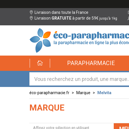
Livraison dans toute la France
Livraison
GRATUITE
à partir de 59€
jusqu’à 1kg
éco-
PARAPHARMACIE
parapharmacie.fr
éco-
parapharmacie.fr
éco-parapharmacie.fr
Marque
Melvita
MARQUE
Affinez votre sélection en utilisant