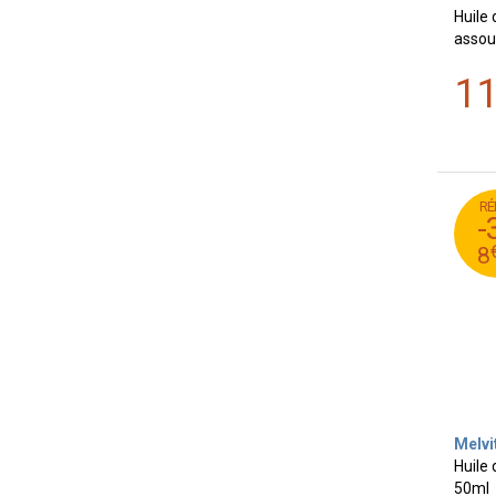
Huile 
assou
1
RÉ
48
-
4
8
Melvi
Huile 
50ml