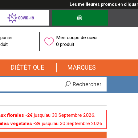
Les meilleures promos en cliquant ici
d-
Produits
bio
onavirus
panier
Mes coups de cœur
duit
0 produit
DIÉTÉTIQUE
MARQUES
Rechercher
ux florales -2€
jusqu'au 30 Septembre 2026.
uiles végétales -3€
jusqu'au 30 Septembre 2026.