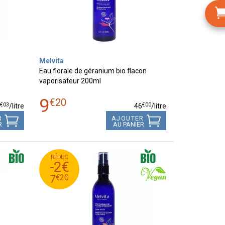
Melvita
Eau florale de géranium bio flacon
vaporisateur 200ml
9
€
20
€
03
€
00
8
/
litre
46
/
litre
R
AJOUTER
R
AU PANIER
RÉDUC
20
€
9
-2€
20
€
7
€
20
7