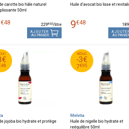
de carotte bio hâle naturel
Huile d'avocat bio lisse et revita
plissante 50ml
1
9
€
48
€
48
€
60
229
/
litre
18
AJOUTER
AJOUTE
AU PANIER
AU PANIE
DUC
RÉDUC
€
95
€
11
10
3€
-3€
8
€
95
€
8
7
€
48
€
95
7
ta
Melvita
de jojoba bio hydrate et protège
Huile de nigelle bio hydrate et
reéquilibre 50ml