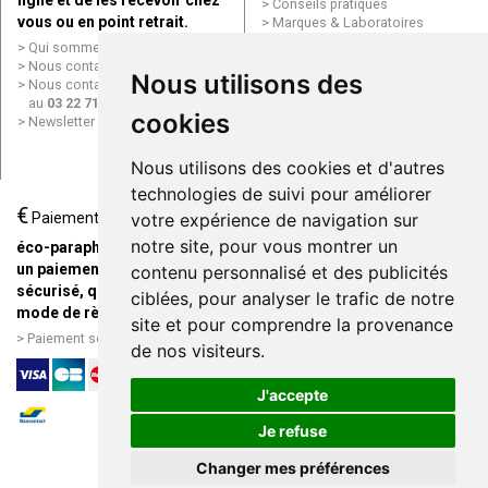
ligne et de les recevoir chez
Conseils pratiques
vous ou en point retrait.
Marques & Laboratoires
Conditions générales de vente
Qui sommes nous ?
(CGV)
Nous contacter par e-mail
Nous utilisons des
Mentions légales
Nous contacter par téléphone
Données personnelles
au
03 22 71 64 10
Cookies
cookies
Newsletter
Mes préférences Cookies
Grande Pharmacie d’Amiens en
Nous utilisons des cookies et d'autres
ligne
technologies de suivi pour améliorer
€
Livraison / Point retrait
Paiement
votre expérience de navigation sur
Commandez en ligne et
notre site, pour vous montrer un
éco-parapharmacie.fr offre
recevez votre commande
un paiement entièrement
contenu personnalisé et des publicités
rapidement chez vous ou en
sécurisé, quel que soit le
ciblées, pour analyser le trafic de notre
point retrait
mode de règlement
site et pour comprendre la provenance
Livraison chez vous ou en
Paiement sécurisé et simple
de nos visiteurs.
points relais
J'accepte
Je refuse
Changer mes préférences