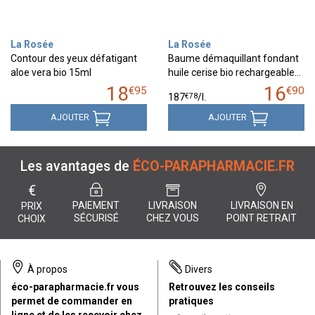
La Rosée
La Rosée
Contour des yeux défatigant
Baume démaquillant fondant
aloe vera bio 15ml
huile cerise bio rechargeable…
18
16
€
95
€
90
€
78
187
/
l.
AJOUTER
AJOUTER
Les avantages de
ÉCO-PARAPHARMACIE.FR
€
PAIEMENT
LIVRAISON
LIVRAISON EN
PRIX
SÉCURISÉ
CHEZ VOUS
POINT RETRAIT
CHOIX
À propos
Divers
éco-parapharmacie.fr vous
Retrouvez les conseils
permet de commander en
pratiques