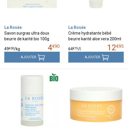
La Rosée
La Rosée
Savon surgras ultra doux
Crème hydratante bébé
beurre de karité bio 100g
beurre karité aloe vera 200ml
4
12
€
90
€
95
€
00
€
75
49
/kg
64
/
l.
AJOUTER
AJOUTER