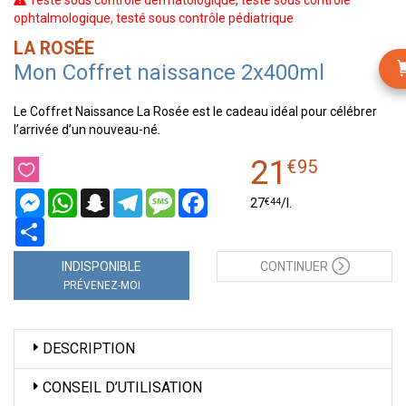
Testé sous contrôle dermatologique, testé sous contrôle
ophtalmologique, testé sous contrôle pédiatrique
LA ROSÉE
Mon Coffret naissance 2x400ml
Le Coffret Naissance La Rosée est le cadeau idéal pour célébrer
l’arrivée d’un nouveau-né.
21
€
95
Messenger
WhatsApp
Snapchat
Telegram
Message
Facebook
€
44
27
/
l.
Partager
INDISPONIBLE
CONTINUER
PRÉVENEZ-MOI
DESCRIPTION
CONSEIL D’UTILISATION