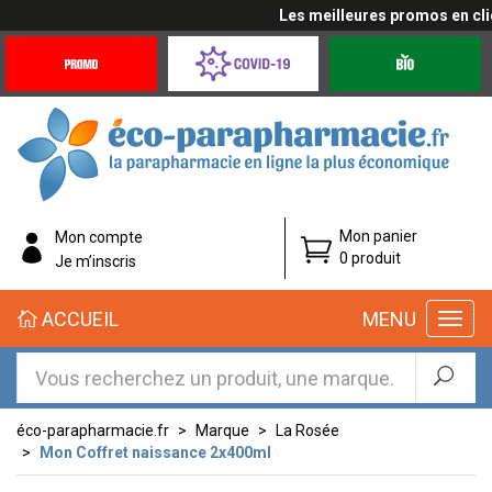
Les meilleures promos en cliqu
Promotions
Covid-
Produits
&
19
bio
Offres
Coronavirus
éco-
Mon panier
Mon compte
parapharmacie.fr
0 produit
Je m’inscris
éco-
ACCUEIL
MENU
parapharmacie.fr
éco-parapharmacie.fr
Marque
La Rosée
Mon Coffret naissance 2x400ml